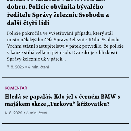
dohru. Policie obvinila bývalého
ředitele Správy železnic Svobodu a
další čtyři lidi
Policie pokročila ve vyšetřování případu, který stál
místo někdejšího šéfa Správy železnic Jiřího Svobodu.
Vrchní státní zastupitelství v pátek potvrdilo, že policie
v kauze stíhá celkem pět osob. Dva zdroje z blízkosti
Správy železnic už v pátek...
7. 8. 2026 ▪ 4 min. čtení
KOMENTÁŘ
Hledá se papaláš. Kdo jel v černém BMW s
majákem skrze „Turkovu“ křižovatku?
4. 8. 2026 ▪ 6 min. čtení