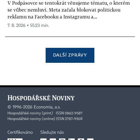
V Podpásovce se tentokrát věnujeme tématu, o kterém
se vůbec nemluví. Meta začala blokovat politickou
reklamu na Facebooku a Instagramu a...
7. 8. 2026 ▪ 55:23 min.
DALŠÍ ZPRÁVY
©
1996-2026
Economia, a.s.
Hospodářské noviny (print) ISSN 0862-9587
Hospodářské noviny (online) ISSN 2787-950X
Certifikováno
Sledujte nás