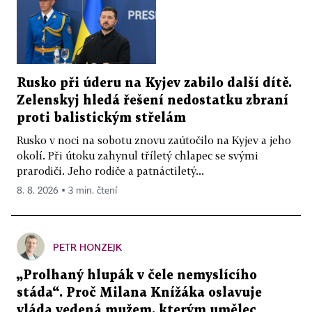
Rusko při úderu na Kyjev zabilo další dítě.
Zelenskyj hledá řešení nedostatku zbraní
proti balistickým střelám
Rusko v noci na sobotu znovu zaútočilo na Kyjev a jeho
okolí. Při útoku zahynul tříletý chlapec se svými
prarodiči. Jeho rodiče a patnáctiletý...
8. 8. 2026 ▪ 3 min. čtení
PETR HONZEJK
„Prolhaný hlupák v čele nemyslícího
stáda“. Proč Milana Knížáka oslavuje
vláda vedená mužem, kterým umělec