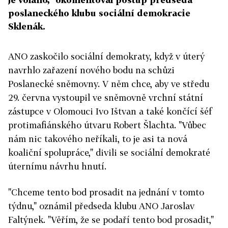
poslaneckého klubu sociální demokracie
Sklenák.
ANO zaskočilo sociální demokraty, když v úterý
navrhlo zařazení nového bodu na schůzi
Poslanecké sněmovny. V něm chce, aby ve středu
29. června vystoupil ve sněmovně vrchní státní
zástupce v Olomouci Ivo Ištvan a také končící šéf
protimafiánského útvaru Robert Šlachta. "Vůbec
nám nic takového neříkali, to je asi ta nová
koaliční spolupráce," divili se sociální demokraté
úternímu návrhu hnutí.
"Chceme tento bod prosadit na jednání v tomto
týdnu," oznámil předseda klubu ANO Jaroslav
Faltýnek. "Věřím, že se podaří tento bod prosadit,"