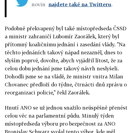
novin
najdete také na Twitteru
.
Podobně překvapený byl také místopředseda ČSSD
a ministr zahraničí Lubomír Zaorálek, který byl
přítomný koaličnímu jednání i zasedání vlády. "Na
těchto jednáních takový nápad nezazněl, dnes to
slyším poprvé, dovolte, abych vyjádřil lítost, že za
celou dobu jednání jsme takový návrh neslyšeli.
Dohodli jsme se na vládě, že ministr vnitra Milan
Chovanec předloží do týdne, čtrnácti dnů zprávu o
reorganizaci policie," řekl Zaorálek.
Hnutí ANO se už jednou snažilo neúspěšně přenést
celou věc na parlamentní půdu. Minulý týden
místopředseda výboru pro bezpečnost za ANO
Bronislav Schwarz svolal tento výbor, kde měl