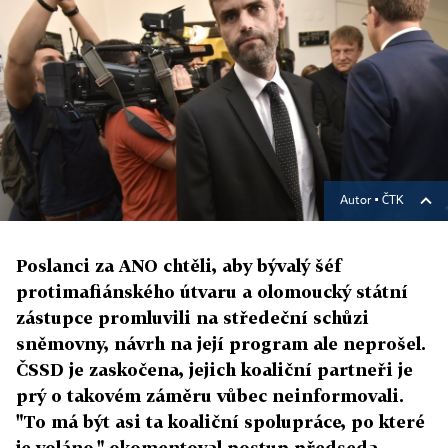
Autor ▪
ČTK
Poslanci za ANO chtěli, aby bývalý šéf
protimafiánského útvaru a olomoucký státní
zástupce promluvili na středeční schůzi
sněmovny, návrh na její program ale neprošel.
ČSSD je zaskočena, jejich koaliční partneři je
prý o takovém záměru vůbec neinformovali.
"To má být asi ta koaliční spolupráce, po které
je voláno," okomentoval postup předseda