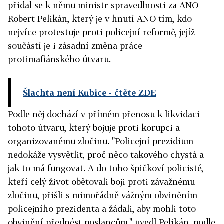
přidal se k němu ministr spravedlnosti za ANO
Robert Pelikán, který je v hnutí ANO tím, kdo
nejvíce protestuje proti policejní reformě, jejíž
součástí je i zásadní změna práce
protimafiánského útvaru.
Šlachta není Kubice
- čtěte ZDE
Podle něj dochází v přímém přenosu k likvidaci
tohoto útvaru, který bojuje proti korupci a
organizovanému zločinu. "Policejní prezidium
nedokáže vysvětlit, proč něco takového chystá a
jak to má fungovat. A do toho špičkoví policisté,
kteří celý život obětovali boji proti závažnému
zločinu, přišli s mimořádně vážným obviněním
policejního prezidenta a žádali, aby mohli toto
obvinění přednést poslancům," uvedl Pelikán, podle