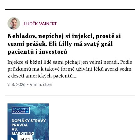
LUDĚK VAINERT
Nehladov, nepíchej si injekci, prostě si
vezmi prášek. Eli Lilly má svatý grál
pacientů i investorů
Injekce si běžní lidé sami píchají jen velmi neradi. Podle
průzkumů má k takové formě užívání léků averzi sedm
z deseti amerických pacientů....
7. 8. 2026 ▪ 4 min. čtení
16:13