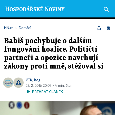
HN.cz
›
Domácí
Babiš pochybuje o dalším
fungování koalice. Političtí
partneři a opozice navrhují
zákony proti mně, stěžoval si
ČTK
heg
,
29. 2. 2016 20:07 ▪ 4 min. čtení
PŘEHRÁT ČLÁNEK