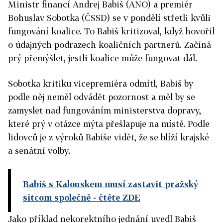
Ministr financí Andrej Babiš (ANO) a premiér
Bohuslav Sobotka (ČSSD) se v pondělí střetli kvůli
fungování koalice. To Babiš kritizoval, když hovořil
o údajných podrazech koaličních partnerů. Začíná
prý přemýšlet, jestli koalice může fungovat dál.
Sobotka kritiku vicepremiéra odmítl, Babiš by
podle něj neměl odvádět pozornost a měl by se
zamyslet nad fungováním ministerstva dopravy,
které prý v otázce mýta přešlapuje na místě.
Podle
lidovců je z výroků Babiše vidět, že se blíží krajské
a senátní volby.
Babiš s Kalouskem musí zastavit pražský
sitcom společně
- čtěte ZDE
Jako příklad nekorektního jednání uvedl Babiš