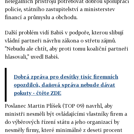
nelegálních přístrojů potřebovat dobrou spolupráci
policie, státního zastupitelství a ministerstev
financí a průmyslu a obchodu.
Další problém vidí Babiš v podpoře, kterou slibují
vládní partneři návrhu zákona o střetu zájmů.
"Nebudu ale chtít, aby proti tomu koaliční partneři
hlasovali," uvedl Babiš.
Dobrá zpráva pro desítky tisíc firemních
opozdilců, daňová správa nebude dávat
pokuty
- čtěte ZDE
Poslanec Martin Plíšek (TOP 09) navrhl, aby
ministři nesměli být ovládajícími vlastníky firem a
do výběrových řízení státu a jeho organizací by
nesměly firmy, které minimálně z deseti procent