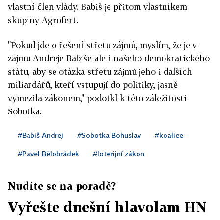
vlastní člen vlády. Babiš je přitom vlastníkem
skupiny Agrofert.
"Pokud jde o řešení střetu zájmů, myslím, že je v
zájmu Andreje Babiše ale i našeho demokratického
státu, aby se otázka střetu zájmů jeho i dalších
miliardářů, kteří vstupují do politiky, jasně
vymezila zákonem," podotkl k této záležitosti
Sobotka.
#Babiš Andrej
#Sobotka Bohuslav
#koalice
#Pavel Bělobrádek
#loterijní zákon
Nudíte se na poradě?
Vyřešte dnešní hlavolam HN