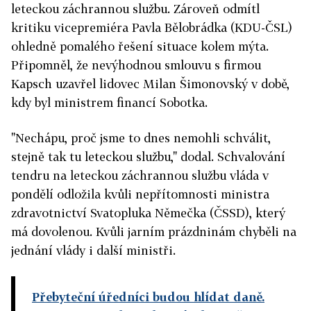
leteckou záchrannou službu. Zároveň odmítl
kritiku vicepremiéra Pavla Bělobrádka (KDU-ČSL)
ohledně pomalého řešení situace kolem mýta.
Připomněl, že nevýhodnou smlouvu s firmou
Kapsch uzavřel lidovec Milan Šimonovský v době,
kdy byl ministrem financí Sobotka.
"Nechápu, proč jsme to dnes nemohli schválit,
stejně tak tu leteckou službu," dodal. Schvalování
tendru na leteckou záchrannou službu vláda v
pondělí odložila kvůli nepřítomnosti ministra
zdravotnictví Svatopluka Němečka (ČSSD), který
má dovolenou. Kvůli jarním prázdninám chyběli na
jednání vlády i další ministři.
Přebyteční úředníci budou hlídat daně.