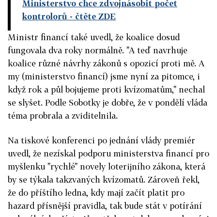
Ministerstvo chce zdvojnásobit počet
kontrolorů
- čtěte ZDE
Ministr financí také uvedl, že koalice dosud
fungovala dva roky normálně. "A teď navrhuje
koalice různé návrhy zákonů s opozicí proti mě. A
my (ministerstvo financí) jsme nyní za pitomce, i
když rok a půl bojujeme proti kvízomatům," nechal
se slyšet. Podle Sobotky je dobře, že v pondělí vláda
téma probrala a zviditelnila.
Na tiskové konferenci po jednání vlády premiér
uvedl, že nezískal podporu ministerstva financí pro
myšlenku "rychlé" novely loterijního zákona, která
by se týkala takzvaných kvízomatů. Zároveň řekl,
že do příštího ledna, kdy mají začít platit pro
hazard přísnější pravidla, tak bude stát v potírání