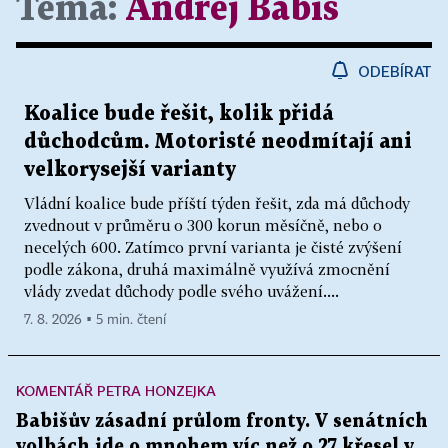
Téma:
Andrej Babiš
ODEBÍRAT
Koalice bude řešit, kolik přidá
důchodcům. Motoristé neodmítají ani
velkorysejší varianty
Vládní koalice bude příští týden řešit, zda má důchody
zvednout v průměru o 300 korun měsíčně, nebo o
necelých 600. Zatímco první varianta je čisté zvýšení
podle zákona, druhá maximálně využívá zmocnění
vlády zvedat důchody podle svého uvážení....
7. 8. 2026 ▪ 5 min. čtení
KOMENTÁŘ PETRA HONZEJKA
Babišův zásadní průlom fronty. V senátních
volbách jde o mnohem víc než o 27 křesel v