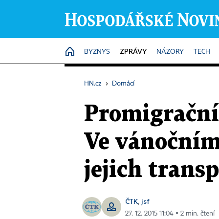
ZPRÁVY
HOME
BYZNYS
NÁZORY
TECH
HN.cz
›
Domácí
Promigrační
Ve vánočním 
jejich trans
ČTK
jsf
,
27. 12. 2015 11:04 ▪ 2 min. čtení