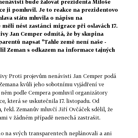
nenávisti bude žalovat prezidenta Miloše
e ji pomluvil. Je to reakce na prezidentovo
hlava státu mluvila o nápisu na
 měli nést zastánci migrace při oslavách 17.
ativy Jan Cemper odmítá, že by skupina
sparentů napsat "Tahle země není naše -
ělil Zeman s odkazem na informace tajných
tivy Proti projevům nenávisti Jan Cemper podá
 Zemana kvůli jeho sobotnímu vyjádření ve
 něm podle Cempera pomluvil organizátory
, která se uskutečnila 17. listopadu. Od
 řekl. Zemanův mluvčí Jiří Ovčáček sdělil, že
ami v žádném případě nenechá zastrašit.
ho na svých transparentech neplánovali a ani