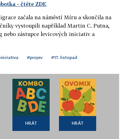
obotka
- čtěte ZDE
igrace začala na náměstí Míru a skončila na
níky vystoupili například Martin C. Putna,
 nebo zástupce levicových iniciativ a
iniciativa
#projev
#17. listopad
HRÁT
HRÁT