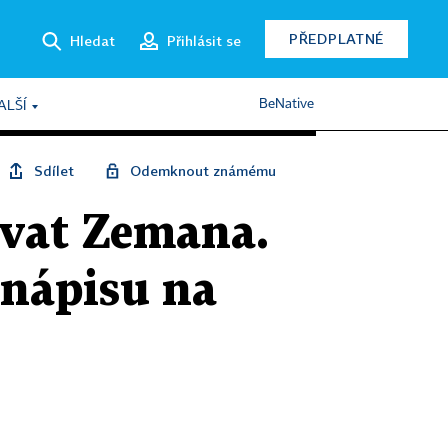
PŘEDPLATNÉ
Hledat
Přihlásit se
BeNative
ALŠÍ
Sdílet
Odemknout známému
ovat Zemana.
 nápisu na