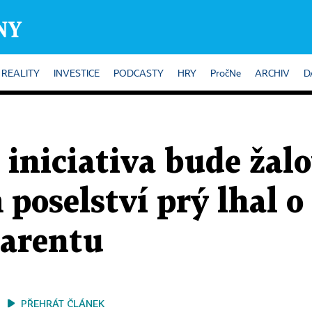
REALITY
INVESTICE
PODCASTY
HRY
PročNe
ARCHIV
D
 iniciativa bude žal
poselství prý lhal o
parentu
PŘEHRÁT ČLÁNEK