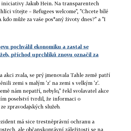
í iniciativy Jakub Hein. Na transparentech
chlíci vítejte – Refugees welcome", "Chcete bílé
"A kdo může za vaše pos*aný životy dnes?" a "I
vu pochválil ekonomiku a zastal se
ržeb, příchod uprchlíků znovu označil za
a akci zvala, se prý jmenovala Tahle země patří
ěnili zemi s malým 'z' na zemi s velkým 'z'.
emě nám nepatří, nebylo," řekl svolavatel akce
m poselství tvrdil, že informaci o
 ze zpravodajských služeb.
ezident má sice trestněprávní ochranu a
ostech, ale občanskoprávní záležitosti se na