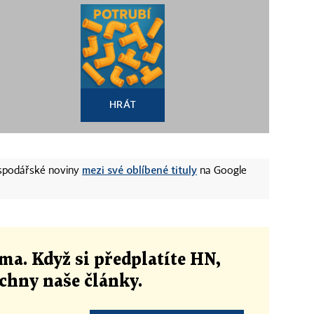
HRÁT
mezi své oblíbené tituly
ospodářské noviny
na Google
ma. Když si předplatíte HN,
echny naše články
.