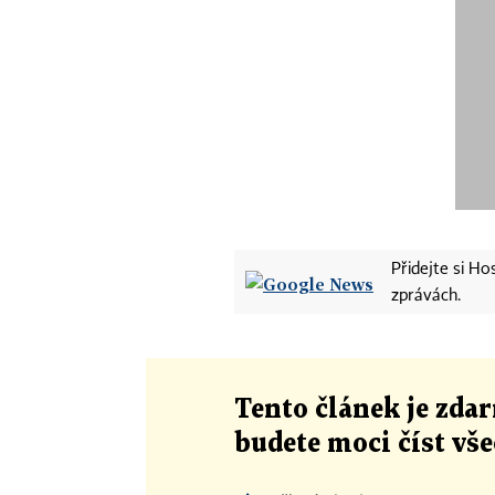
Přidejte si H
zprávách.
Tento článek
je
zdar
budete moci číst vš