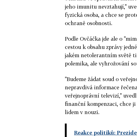
jeho imunitu nevztahují," uv
fyzická osoba, a chce se prot
ochraně osobnosti.
Podle Ovčáčka jde ale o "mi
cestou k obsahu zprávy jedné 
jakém netolerantním světě tit
polemika, ale vyhrožování so
"Budeme žádat soud o veřej
nepravdivá informace řečena
veřejnoprávní televizí," uve
finanční kompenzaci, chce j
lidem v nouzi.
Reakce politiků: Prezid