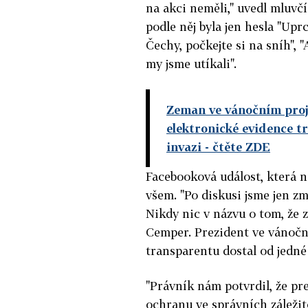
na akci neměli," uvedl mluvč
podle něj byla jen hesla "Upr
Čechy, počkejte si na sníh", 
my jsme utíkali".
Zeman ve vánočním proje
elektronické evidence t
invazi
- čtěte ZDE
Facebooková událost, která n
všem. "Po diskusi jsme jen zm
Nikdy nic v názvu o tom, že z
Cemper. Prezident ve vánoční
transparentu dostal od jedné
"Právník nám potvrdil, že pr
ochranu ve správních záležit