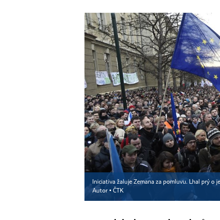
Iniciativa žaluje Zemana za pomluvu. Lhal prý o jej
Autor ▪
ČTK