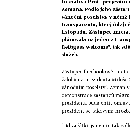
Iniciativa Proti projevům 
Zemana. Podle jeho zástupc
vánoční poselství, v němž 
transparentu, který údajně
listopadu. Zástupce inici
plánovala na jeden z tran
Refugees welcome", jak sd
služeb.
Zástupce facebookové inicia
žalobu na prezidenta Miloše
vánočním poselství. Zeman v
demonstrace zastánců migrace
prezidenta bude chtít omluvu,
prezident se takovými hrozb
"Od začátku jsme nic takové