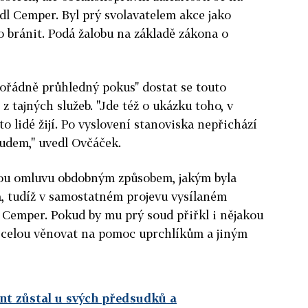
edl Cemper. Byl prý svolavatelem akce jako
o bránit. Podá žalobu na základě zákona o
mořádně průhledný pokus" dostat se touto
z tajných služeb. "Jde též o ukázku toho, v
o lidé žijí. Po vyslovení stanoviska nepřichází
udem," uvedl Ovčáček.
nou omluvu obdobným způsobem, jakým byla
, tudíž v samostatném projevu vysílaném
dl Cemper. Pokud by mu prý soud přiřkl i nějakou
i celou věnovat na pomoc uprchlíkům a jiným
ent zůstal u svých předsudků a