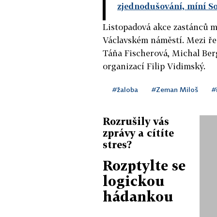
zjednodušování, míní S
Listopadová akce zastánců m
Václavském náměstí. Mezi řeč
Táňa Fischerová, Michal Berg
organizací Filip Vidimský.
#žaloba
#Zeman Miloš
#
Rozrušily vás
zprávy a cítíte
stres?
Rozptylte se
logickou
hádankou