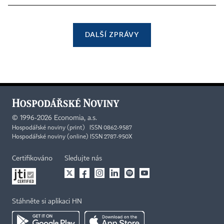
DALŠÍ ZPRÁVY
©
1996-2026
Economia, a.s.
Hospodářské noviny (print) ISSN 0862-9587
Hospodářské noviny (online) ISSN 2787-950X
Certifikováno
Sledujte nás
Stáhněte si aplikaci HN