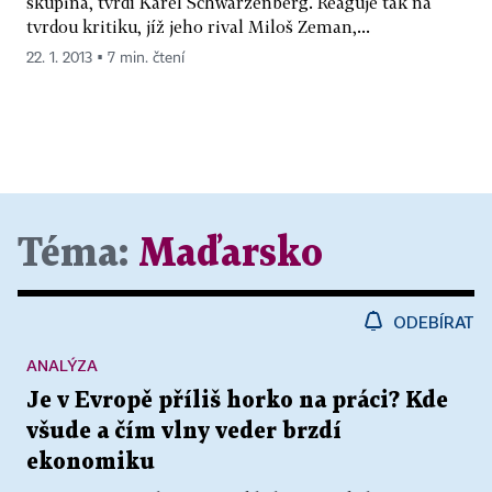
skupina, tvrdí Karel Schwarzenberg. Reaguje tak na
tvrdou kritiku, jíž jeho rival Miloš Zeman,...
22. 1. 2013 ▪ 7 min. čtení
Téma:
Maďarsko
ODEBÍRAT
ANALÝZA
Je v Evropě příliš horko na práci? Kde
všude a čím vlny veder brzdí
ekonomiku