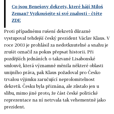
Co jsou Benešovy dekrety, které hájí Miloš
Zeman? Vyzkoušejte si své znalosti
- čtěte
ZDE
Proti případnému rušení dekretů důrazně
vystupoval tehdejší český prezident Václav Klaus. V
roce 2003 je prohlásil za nedotknutelné a snahu je
zrušit označil za pokus přepsat historii. Při
pozdějších jednáních o takzvané Lisabonské
smlouvě, která významně měnila některé oblasti
unijního práva, pak Klaus požadoval pro Česko
trvalou výjimku zaručující neprolomitelnost
dekretů. Česku byla přiznána, ale zůstalo jen u
slibu, mimo jiné proto, že část české politické
reprezentace na ní netrvala tak vehementně jako
prezident.