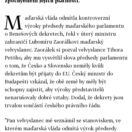
zpochybnění jejich platnosti.
M
aďarská vláda odmítla kontroverzní
výroky předsedy maďarského parlamentu
o Benešových dekretech, řekl v úterý ministru
zahraničí Lubomíru Zaorálkovi maďarský
velvyslanec. Zaorálek si pozval velvyslance Tibora
Petöho, aby mu vysvětlil slova předsedy parlamentu
o tom, že Česko a Slovensko neměly kvůli
dekretům být přijaty do EU. Český ministr do
Budapešti vzkázal, že obě země by měly být
schopny zajistit, aby výroky představitelů
nenarušovaly dobré vztahy. Dodal, že dekrety jsou
trvalou součástí českého právního řádu.
"Pan velvyslanec mě seznámil se stanoviskem, ve
kterém maďarská vláda odmítá výrok předsedy