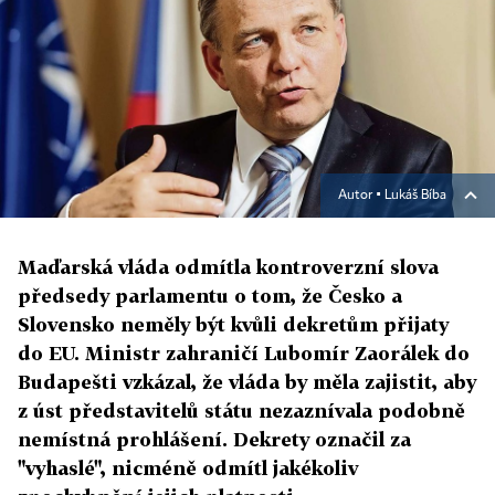
Autor ▪
Lukáš Bíba
Maďarská vláda odmítla kontroverzní slova
předsedy parlamentu o tom, že Česko a
Slovensko neměly být kvůli dekretům přijaty
do EU. Ministr zahraničí Lubomír Zaorálek do
Budapešti vzkázal, že vláda by měla zajistit, aby
z úst představitelů státu nezaznívala podobně
nemístná prohlášení. Dekrety označil za
"vyhaslé", nicméně odmítl jakékoliv