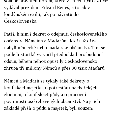
soubor právních norem, které v letech 1940 až 1945
vydával prezident Edvard Beneš, a to jak v
londýnském exilu, tak po návratu do
Československa.
Patřil k nim i dekret o odejmutí československého
občanství Němcům a Maďarům, kteří už dříve
nabyli německé nebo maďarské občanství. Tím se
podle historiků vytvořil předpoklad pro budoucí
odsun, během něhož opustily Československo
zhruba tři miliony Němců a přes 30 tisíc Maďarů.
Němců a Maďarů se týkaly také dekrety o
konfiskaci majetku, o potrestání nacistických
zločinců, o konfiskaci půdy a o pracovní
povinnosti osob zbavených občanství. Na jejich
základě přišli o půdu a majetek, byli souzeni