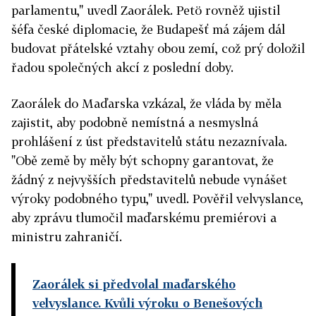
parlamentu," uvedl Zaorálek. Petö rovněž ujistil
šéfa české diplomacie, že Budapešť má zájem dál
budovat přátelské vztahy obou zemí, což prý doložil
řadou společných akcí z poslední doby.
Zaorálek do Maďarska vzkázal, že vláda by měla
zajistit, aby podobně nemístná a nesmyslná
prohlášení z úst představitelů státu nezaznívala.
"Obě země by měly být schopny garantovat, že
žádný z nejvyšších představitelů nebude vynášet
výroky podobného typu," uvedl. Pověřil velvyslance,
aby zprávu tlumočil maďarskému premiérovi a
ministru zahraničí.
Zaorálek si předvolal maďarského
velvyslance. Kvůli výroku o Benešových