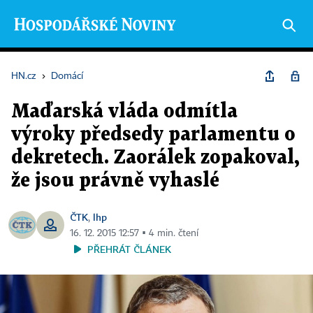
HN.cz
›
Domácí
Maďarská vláda odmítla
výroky předsedy parlamentu o
dekretech. Zaorálek zopakoval,
že jsou právně vyhaslé
ČTK
lhp
,
16. 12. 2015 12:57 ▪ 4 min. čtení
PŘEHRÁT ČLÁNEK