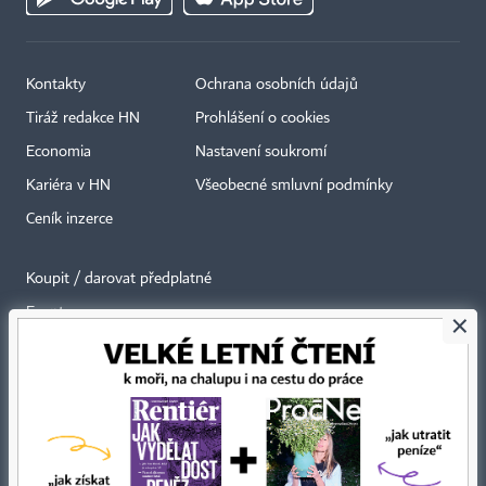
Kontakty
Ochrana osobních údajů
Tiráž redakce HN
Prohlášení o cookies
Economia
Nastavení soukromí
Kariéra v HN
Všeobecné smluvní podmínky
Ceník inzerce
Koupit / darovat předplatné
Eventy
×
Newslettery
RSS kanály
Autorská práva vykonává vydavatel. Bez písemného svolení vydavatele je
zakázáno jakékoli užití částí nebo celku díla, zejména rozmnožování a šíření