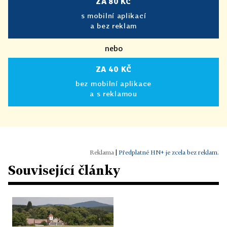
ZA 80 KČ
s mobilní aplikací
a bez reklam
nebo
ZA 40 KČ
bez mobilní aplikace
a s reklamou
|
Předplatné HN+ je zcela bez reklam.
Související články