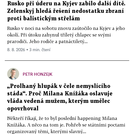
Rusko při úderu na Kyjev zabilo další dítě.
Zelenskyj hledá řešení nedostatku zbraní
proti balistickým střelám
Rusko v noci na sobotu znovu zaútočilo na Kyjev a jeho
okolí. Při útoku zahynul tříletý chlapec se svými
prarodiči. Jeho rodiče a patnáctiletý...
8. 8. 2026 ▪ 3 min. čtení
PETR HONZEJK
„Prolhaný hlupák v čele nemyslícího
stáda“. Proč Milana Knížáka oslavuje
vláda vedená mužem, kterým umělec
opovrhoval
Někteří říkají, že to byl poslední happening Milana
Knížáka. A něco na tom je. Pohřeb se státními poctami
organizovaný těmi, kterými slavný...