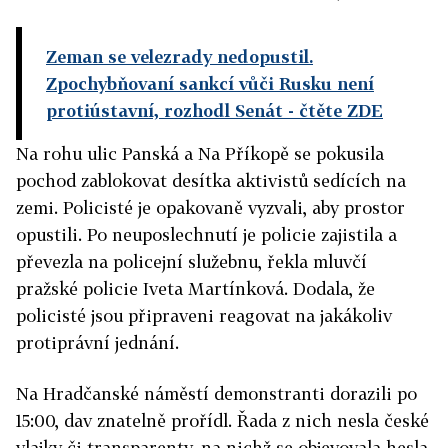
Zeman se velezrady nedopustil.
Zpochybňovaní sankcí vůči Rusku není
protiústavní, rozhodl Senát
- čtěte ZDE
Na rohu ulic Panská a Na Příkopě se pokusila
pochod zablokovat desítka aktivistů sedících na
zemi. Policisté je opakovaně vyzvali, aby prostor
opustili. Po neuposlechnutí je policie zajistila a
převezla na policejní služebnu, řekla mluvčí
pražské policie Iveta Martínková. Dodala, že
policisté jsou připraveni reagovat na jakákoliv
protiprávní jednání.
Na Hradčanské náměstí demonstranti dorazili po
15:00, dav znatelně prořídl. Řada z nich nesla české
vlajky či transparenty, na nichž se objevovala hesla