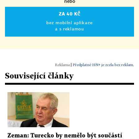
nebo
ZA 40 KČ
bez mobilní aplikace
a s reklamou
|
Předplatné HN+ je zcela bez reklam.
Související články
Zeman: Turecko by nemělo být součástí