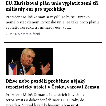
EU. Zkritizoval plán unie vyplatit zemi tři
miliardy eur pro uprchlíky
Prezident Miloš Zeman si myslí, že by se Turecko
nemělo stát členem Evropské unie. Je také proti plánu
vyplatit Turecku tři miliardy eur, aby...
9. 12. 2015 ▪ 2 min. čtení
Dříve nebo později proběhne nějaký
teroristický útok i v Česku, varoval Zeman
Prezident Miloš Zeman v Lovosicích hovořil o
terorismu i o dokončení dálnice D8 z Prahy do
Drážďan. Vyzval k radikálnějšímu boji proti...