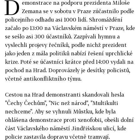
D
emonstrace na podporu prezidenta Miloše
Zemana se v sobotu v Praze zúčastnilo podle
policejního odhadu asi 1000 lidí. Shromáždění
začalo po 13:00 na Václavském náměstí v Praze, kde
se sešlo asi 300 účastníků. Zazpívali hymnu a
vyslechli projevy řečníků, podle nichž prezident
jako jeden z mála politiků nabízí řešení uprchlické
krize. Poté se účastníci krátce před 14:00 vydali na
pochod na Hrad. Doprovázely je desítky policistů,
včetně antikonfliktního týmu.
Cestou na Hrad demonstranti skandovali hesla
"Čechy Čechům", "Nic než národ", "Multikulti
nechceme". Aby se vyhnuli Můstku, kde byla
ohlášena demonstrace proti xenofobii, obešli dolní
část Václavského náměstí Jindřišskou ulicí, kde
policie zastavila dopravu včetně tramvají.