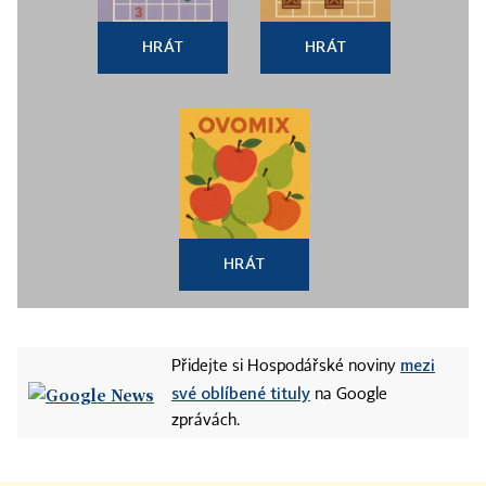
HRÁT
HRÁT
HRÁT
mezi
Přidejte si Hospodářské noviny
své oblíbené tituly
na Google
zprávách.