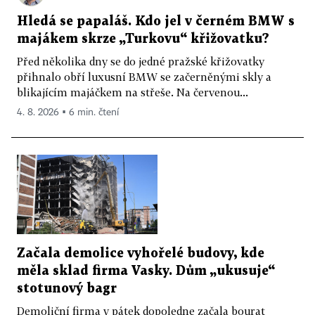
Hledá se papaláš. Kdo jel v černém BMW s
majákem skrze „Turkovu“ křižovatku?
Před několika dny se do jedné pražské křižovatky
přihnalo obří luxusní BMW se začerněnými skly a
blikajícím majáčkem na střeše. Na červenou...
4. 8. 2026 ▪ 6 min. čtení
Začala demolice vyhořelé budovy, kde
měla sklad firma Vasky. Dům „ukusuje“
stotunový bagr
Demoliční firma v pátek dopoledne začala bourat