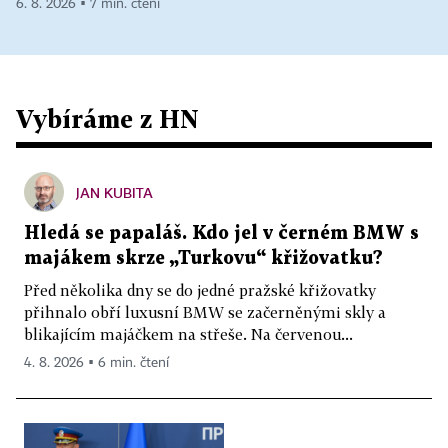
6. 8. 2026 ▪ 7 min. čtení
Vybíráme z HN
JAN KUBITA
Hledá se papaláš. Kdo jel v černém BMW s
majákem skrze „Turkovu“ křižovatku?
Před několika dny se do jedné pražské křižovatky
přihnalo obří luxusní BMW se začerněnými skly a
blikajícím majáčkem na střeše. Na červenou...
4. 8. 2026 ▪ 6 min. čtení