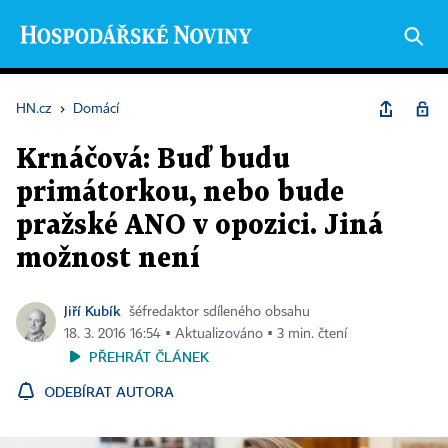
HN.cz
›
Domácí
Krnáčová: Buď budu
primátorkou, nebo bude
pražské ANO v opozici. Jiná
možnost není
Jiří Kubík
šéfredaktor sdíleného obsahu
18. 3. 2016 16:54 ▪ Aktualizováno ▪ 3 min. čtení
PŘEHRÁT ČLÁNEK
ODEBÍRAT AUTORA