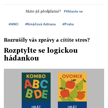
Máte již předplatné?
Přihlaste se
#ANO
#Krnáčová Adriana
#Praha
Rozrušily vás zprávy a cítíte stres?
Rozptylte se logickou
hádankou
HRÁT
HRÁT