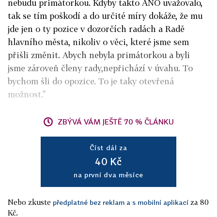
nebudu primátorkou. Kdyby takto ANO uvažovalo,
tak se tím poškodí a do určité míry dokáže, že mu
jde jen o ty pozice v dozorčích radách a Radě
hlavního města, nikoliv o věci, které jsme sem
přišli změnit. Abych nebyla primátorkou a byli
jsme zároveň členy rady,nepřichází v úvahu. To
bychom šli do opozice. To je taky otevřená
možnost."
ZBÝVÁ VÁM JEŠTĚ 70 % ČLÁNKU
Číst dál za
40 Kč
na první dva měsíce
Nebo zkuste
za 80
předplatné bez reklam a s mobilní aplikací
Kč.