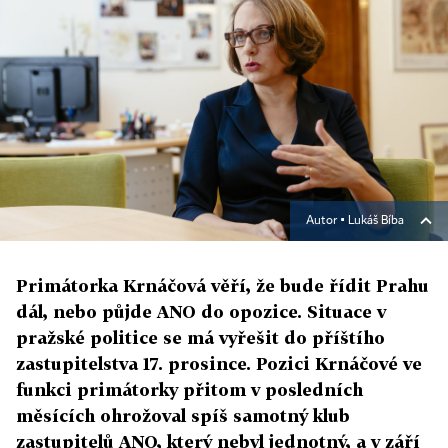
Autor ▪
Lukáš Bíba
Primátorka Krnáčová věří, že bude řídit Prahu
dál, nebo půjde ANO do opozice. Situace v
pražské politice se má vyřešit do příštího
zastupitelstva 17. prosince. Pozici Krnáčové ve
funkci primátorky přitom v posledních
měsících ohrožoval spíš samotný klub
zastupitelů ANO, který nebyl jednotný, a v září