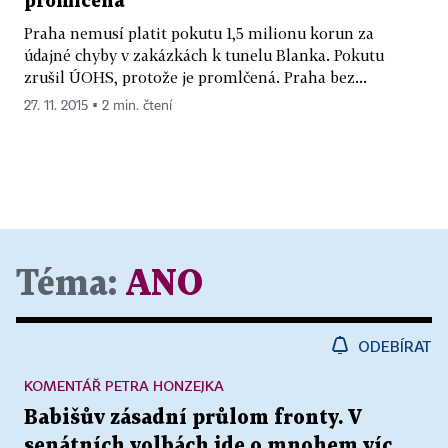
promlčená
Praha nemusí platit pokutu 1,5 milionu korun za
údajné chyby v zakázkách k tunelu Blanka. Pokutu
zrušil ÚOHS, protože je promlčená. Praha bez...
27. 11. 2015 ▪ 2 min. čtení
Téma:
ANO
ODEBÍRAT
KOMENTÁŘ PETRA HONZEJKA
Babišův zásadní průlom fronty. V
senátních volbách jde o mnohem víc