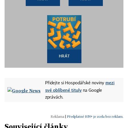
HRÁT
mezi
Přidejte si Hospodářské noviny
své oblíbené tituly
na Google
zprávách.
|
Předplatné HN+ je zcela bez reklam.
Související články