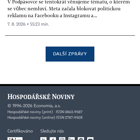
V Podpásovce se tentokrát věnujeme tématu, o kterém
se vůbec nemluví. Meta začala blokovat politickou
reklamu na Facebooku a Instagramu a...
7. 8. 2026 ▪ 55:23 min.
DALŠÍ ZPRÁVY
©
1996-2026
Economia, a.s.
Hospodářské noviny (print) ISSN 0862-9587
Hospodářské noviny (online) ISSN 2787-950X
Certifikováno
Sledujte nás