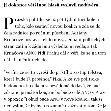
jí dokonce většinou hlasů vyslovil nedůvěru.
P
ražská politika se už pět týdnů točí kolem
toho, kdo sestaví novou koalici a zda se do
čela radnice po ročním působení Adriany
Krnáčové postaví někdo nový. Jednání politických
stran zatím k žádnému výsledku nevedla, a tak
Krnáčová (ANO) řídí Prahu dál a věří, že se na tom
dál nic měnit nebude.
"Věřím, že se to vyřeší do příštího zastupitelstva,
které bude 17. prosince," říká. A ke své politické
budoucnosti celkem sebevědomě dodává, že buď
zůstane primátorkou, anebo bude celé ANO v Praze
v opozici: "Pokud bude ANO v nové koalici, tak si
nemyslím, že by bylo rozumné uvažovat o tom, že já