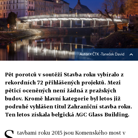
Autor ▪
ČTK -Taneček David
Pět porotců v soutěži Stavba roku vybíralo z
rekordních 72 přihlášených projektů. Mezi
pěticí oceněných není žádná z pražských
budov. Kromě hlavní kategorie byl letos již
podruhé vyhlášen titul Zahraniční stavba roku.
Ten letos získala belgická AGC Glass Building.
S
tavbami roku 2015 jsou Komenského most v