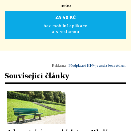
nebo
ZA 40 KČ
bez mobilní aplikace
a s reklamou
|
Předplatné HN+ je zcela bez reklam.
Související články