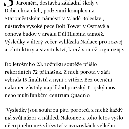
Jaroměři, dostavba základní školy v
Dobřichovicích, podzemní komplex na
Staroměstském náměstí v Mladé Boleslavi,
nástavba vysoké pece Bolt Tower v Ostravě a
obnova budov v areálu Důl Hlubina tamtéž.
Výsledky v úterý večer vyhlásila Nadace pro rozvoj
architektury a stavitelství, která soutěž organizuje.
Do letošního 23. ročníku soutěže přišlo
rekordních 72 přihlášek. Z nich porota v září
vybrala 15 finalistů a nyní i vítěze. Bez ocenění
nakonec zůstaly například pražský Trojský most
nebo multifunkční centrum Quadrio.
"Výsledky jsou souhrou pěti porotců, z nichž každý
má svůj názor a náhled. Nakonec z toho letos vyšlo
něco jiného než vítězství v uvozovkách velkého