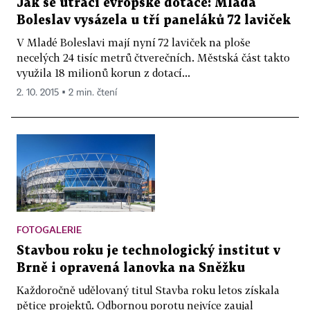
Jak se utrácí evropské dotace: Mladá
Boleslav vysázela u tří paneláků 72 laviček
V Mladé Boleslavi mají nyní 72 laviček na ploše
necelých 24 tisíc metrů čtverečních. Městská část takto
využila 18 milionů korun z dotací...
2. 10. 2015 ▪ 2 min. čtení
FOTOGALERIE
Stavbou roku je technologický institut v
Brně i opravená lanovka na Sněžku
Každoročně udělovaný titul Stavba roku letos získala
pětice projektů. Odbornou porotu nejvíce zaujal