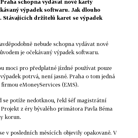
 Praha schopna vydávat nové karty
kávaný výpadek softwaru. Jak dlouho
 Stávajících držitelů karet se výpadek
ravděpodobně nebude schopna vydávat nové
ůvodem je očekávaný výpadek softwaru.
ou moci pro předplatné jízdné používat pouze
výpadek potrvá, není jasné. Praha o tom jedná
u, firmou eMoneyServices (EMS).
d se potíže nedotknou, řekl šéf magistrátní
 Projekt z éry bývalého primátora Pavla Béma
dy korun.
e v posledních měsících objevily opakovaně. V