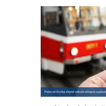
Praha od čtvrtka zřejmě nebude schopna vydávat 