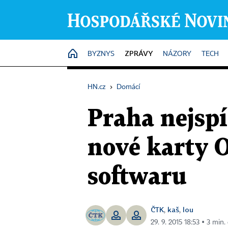
ZPRÁVY
HOME
BYZNYS
NÁZORY
TECH
HN.cz
›
Domácí
Praha nejsp
nové karty 
softwaru
ČTK
kaš
lou
,
,
29. 9. 2015 18:53 ▪ 3 min. 