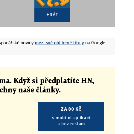
HRÁT
mezi své oblíbené tituly
ospodářské noviny
na Google
ma. Když si předplatíte HN,
echny naše články
.
ZA 80 KČ
s mobilní aplikací
a bez reklam