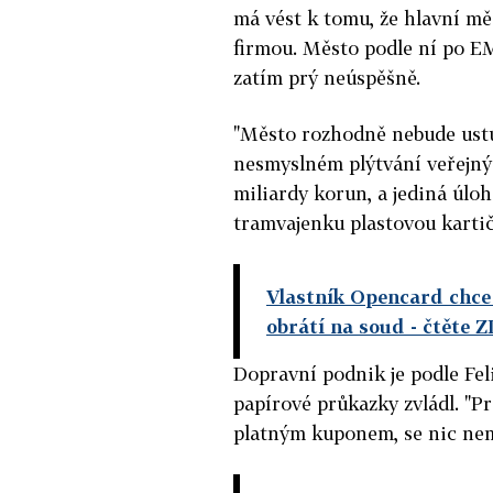
má vést k tomu, že hlavní m
firmou. Město podle ní po E
zatím prý neúspěšně.
"Město rozhodně nebude ustu
nesmyslném plýtvání veřejnýc
miliardy korun, a jediná úloh
tramvajenku plastovou kartič
Vlastník Opencard chce
obrátí na soud
- čtěte 
Dopravní podnik je podle Feli
papírové průkazky zvládl. "Pr
platným kuponem, se nic nemě