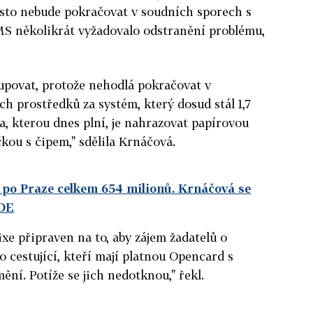
ěsto nebude pokračovat v soudních sporech s
MS několikrát vyžadovalo odstranění problému,
povat, protože nehodlá pokračovat v
h prostředků za systém, který dosud stál 1,7
a, kterou dnes plní, je nahrazovat papírovou
kou s čipem," sdělila Krnáčová.
 po Praze celkem 654 milionů. Krnáčová se
ZDE
xe připraven na to, aby zájem žadatelů o
o cestující, kteří mají platnou Opencard s
ní. Potíže se jich nedotknou," řekl.