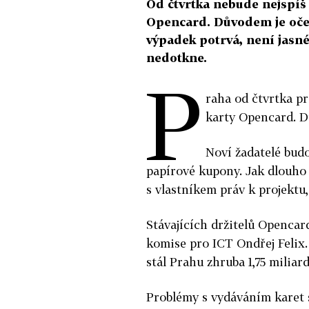
Od čtvrtka nebude nejspíš
Opencard. Důvodem je oče
výpadek potrvá, není jasné.
nedotkne.
P
raha od čtvrtka p
karty Opencard. D
Noví žadatelé bud
papírové kupony. Jak dlouho 
s vlastníkem práv k projekt
Stávajících držitelů Opencar
komise pro ICT Ondřej Felix.
stál Prahu zhruba 1,75 miliar
Problémy s vydáváním karet s