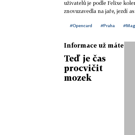
uživatelů je podle Felixe ko
znovuzavedla na jaře, jezdí asi
#Opencard
#Praha
#Magi
Informace už máte
Teď je čas
procvičit
mozek