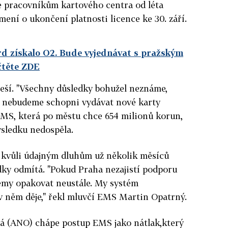
xe pracovníkům kartového centra od léta
ení o ukončení platnosti licence ke 30. září.
d získalo O2. Bude vyjednávat s pražským
čtěte ZDE
řeší. "Všechny důsledky bohužel neznáme,
na nebudeme schopni vydávat nové karty
EMS, která po městu chce 654 milionů korun,
ýsledku nedospěla.
 kvůli údajným dluhům už několik měsíců
dky odmítá. "Pokud Praha nezajistí podporu
lémy opakovat neustále. My systém
v něm děje," řekl mluvčí EMS Martin Opatrný.
á (ANO) chápe postup EMS jako nátlak,který