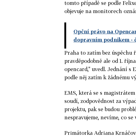
tomto případě se podle Feli
objevuje na monitorech oznám
Opční právo na Opencar
dopravním podnikem
- 
Praha to zatím bez úspěchu 
pravděpodobně ale od 1. říj
opencard," uvedl. Jednání s 
podle něj zatím k žádnému v
EMS, která se s magistrátem
soudí, zodpovědnost za výpa
projektu, pak se budou prob
nespravujeme, nevíme, co se 
Primátorka Adriana Krnáčov