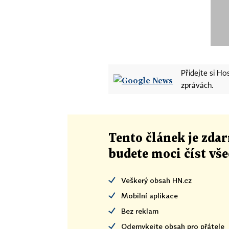
Přidejte si H
zprávách.
Tento článek
je
zdar
budete moci číst vš
Veškerý obsah HN.cz
Mobilní aplikace
Bez reklam
Odemykejte obsah pro přátele