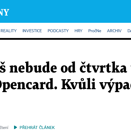
REALITY
INVESTICE
PODCASTY
HRY
PročNe
ARCHIV
D
íš nebude od čtvrtka
Opencard. Kvůli výp
PŘEHRÁT ČLÁNEK
čtení