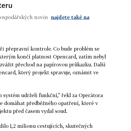
teru
Hospodářských novin
najdete také na
ři přepravní kontrole. Co bude problém se
kterým končí platnost Opencard, zatím nebyl
ý zvážit přechod na papírovou průkazku. Další
card, který projekt spravuje, oznámit ve
 systém udrželi funkční," řekl za Operátora
ce domáhat předběžného opatření, které v
jektu před časem vydal soud.
ilo 1,2 milionu cestujících, skutečných