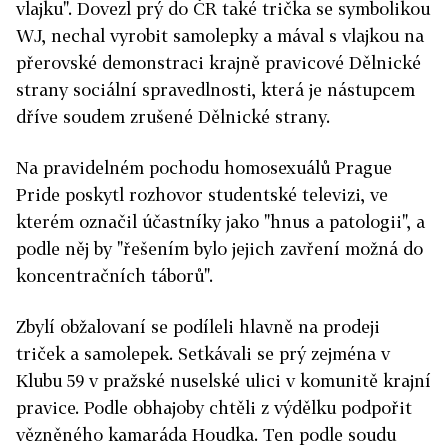
vlajku". Dovezl prý do ČR také trička se symbolikou
WJ, nechal vyrobit samolepky a mával s vlajkou na
přerovské demonstraci krajně pravicové Dělnické
strany sociální spravedlnosti, která je nástupcem
dříve soudem zrušené Dělnické strany.
Na pravidelném pochodu homosexuálů Prague
Pride poskytl rozhovor studentské televizi, ve
kterém označil účastníky jako "hnus a patologii", a
podle něj by "řešením bylo jejich zavření možná do
koncentračních táborů".
Zbylí obžalovaní se podíleli hlavně na prodeji
triček a samolepek. Setkávali se prý zejména v
Klubu 59 v pražské nuselské ulici v komunitě krajní
pravice. Podle obhajoby chtěli z výdělku podpořit
vězněného kamaráda Houdka. Ten podle soudu