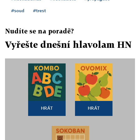
#soud
#trest
Nudíte se na poradě?
Vyřešte dnešní hlavolam HN
HRÁT
HRÁT