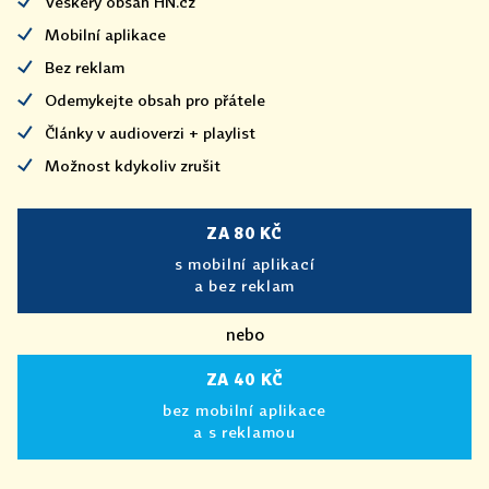
Veškerý obsah HN.cz
Mobilní aplikace
Bez reklam
Odemykejte obsah pro přátele
Články v audioverzi + playlist
Možnost kdykoliv zrušit
ZA 80 KČ
s mobilní aplikací
a bez reklam
nebo
ZA 40 KČ
bez mobilní aplikace
a s reklamou