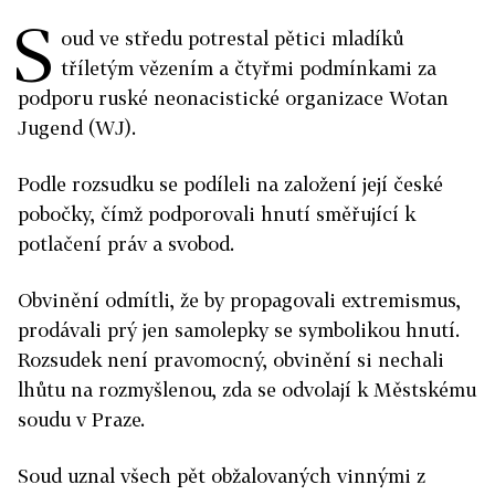
S
oud ve středu potrestal pětici mladíků
tříletým vězením a čtyřmi podmínkami za
podporu ruské neonacistické organizace Wotan
Jugend (WJ).
Podle rozsudku se podíleli na založení její české
pobočky, čímž podporovali hnutí směřující k
potlačení práv a svobod.
Obvinění odmítli, že by propagovali extremismus,
prodávali prý jen samolepky se symbolikou hnutí.
Rozsudek není pravomocný, obvinění si nechali
lhůtu na rozmyšlenou, zda se odvolají k Městskému
soudu v Praze.
Soud uznal všech pět obžalovaných vinnými z