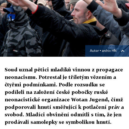
Autor ▪
archiv HN
Soud uznal pětici mladíků vinnou z propagace
neonacismu. Potrestal je tříletým vězením a
čtyřmi podmínkami. Podle rozsudku se
podíleli na založení české pobočky ruské
neonacistické organizace Wotan Jugend, čímž
podporovali hnutí směřující k potlačení práv a
svobod. Mladíci obvinění odmítli s tím, že jen
prodávali samolepky se symbolikou hnutí.