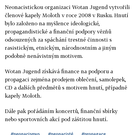
Neonacistickou organizaci Wotan Jugend vytvořili
členové kapely Moloth v roce 2008 v Rusku. Hnutí
bylo založeno na myšlence ideologické,
propagandistické a finanční podpory vězňů
odsouzených za spáchání trestné činnosti s
rasistickým, etnickým, národnostním a jiným
podobně nenávistným motivem.
Wotan Jugend získává finance na podporu a
propagaci zejména prodejem oblečení, samolepek,
CD a dalších předmětů s motivem hnutí, případně
kapely Moloth.
Dále pak pořádáním koncertů, finanční sbírky
nebo sportovních akcí pod záštitou hnutí.
#neonacismus
#neonacisté
#propagace