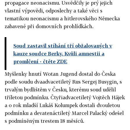
propagace neonacismu. Usvědčily je prý jejich
vlastní výpovědi, odposlechy a také věci s
tematikou neonacismu a hitlerovského Německa
zabavené při domovních prohlídkách.
Soud zastavil stíhání tří obžalovaných v
kauze soudce Berky. Kvůli amnestii a
promlčení
- čtěte ZDE
Myšlenky hnutí Wotan Jugend dostal do Česka
podle soudu dvaadvacetiletý Rus Sergej Busygin, s
trvalým bydlištěm v Česku, kterému soud udělil
tříletou podmínku. Čtyřiadvacetiletý Vojtěch Hájek
a o rok mladší Lukáš Kolumpek dostali dvouletou
podmínku a devatenáctiletý Marcel Palacký odešel
s podmíněným trestem 18 měsíců.