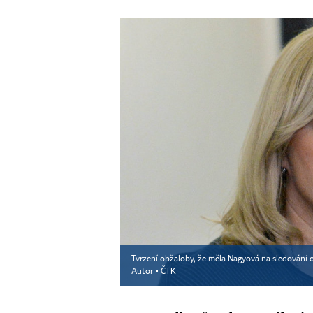
Tvrzení obžaloby, že měla Nagyová na sledování
Autor ▪
ČTK