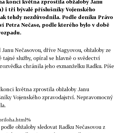
a konci května zprostila obžaloby Janu
 i tři bývalé příslušníky Vojenského
šak tehdy nezdůvodnila. Podle deníku Právo
tví Petra Nečase, podle kterého bylo v době
rozpadu.
l Janu Nečasovou, dříve Nagyovou, obžaloby ze
 tajné služby, opíral se hlavně o svědectví
 rozvědka chránila jeho exmanželku Radku. Píše
konci května zprostila obžaloby Janu
lušníky Vojenského zpravodajství. Nepravomocný
la.
priloha.html%
 podle obžaloby sledovat Radku Nečasovou z