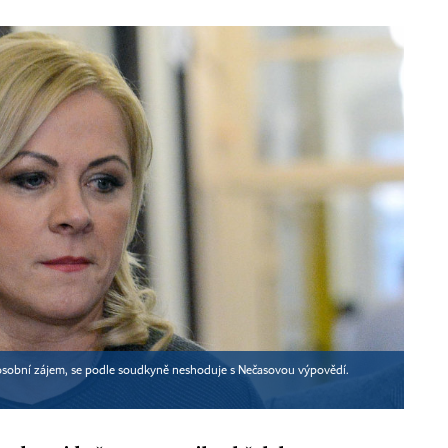
 osobní zájem, se podle soudkyně neshoduje s Nečasovou výpovědí.