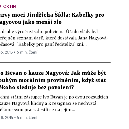
UTOR HN
arvy moci Jindřicha Šídla: Kabelky pro
agyovou jako menší zlo
 druhé výročí zásahu policie na Úřadu vlády byl
eřejněn seznam darů, které dostávala Jana Nagyová-
časová. "Kabelky pro paní ředitelku" zní...
 6. 2015 ▪ 6 min. čtení
vo Ištvan o kauze Nagyová: Jak může být
ouhým morálním proviněním, když stát
ěkoho sleduje bez povolení?
chní státní zástupce Ivo Ištvan je po dvou rozsudcích
kauze Nagyová klidný a k rezignaci se nechystá.
ěláme svou práci. Jestli se na jejím...
 8. 2015 ▪ 5 min. čtení