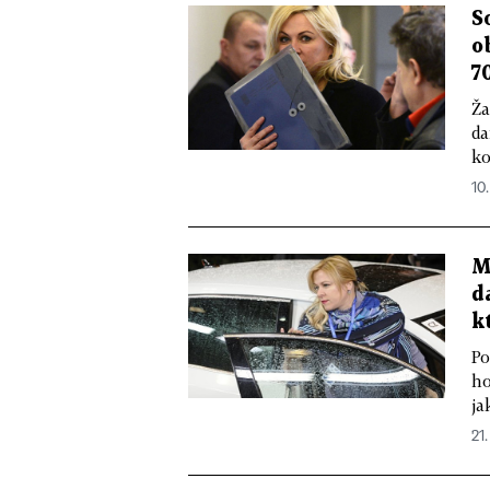
S
o
7
Ža
da
ko
10.
M
d
k
Po
ho
ja
21.