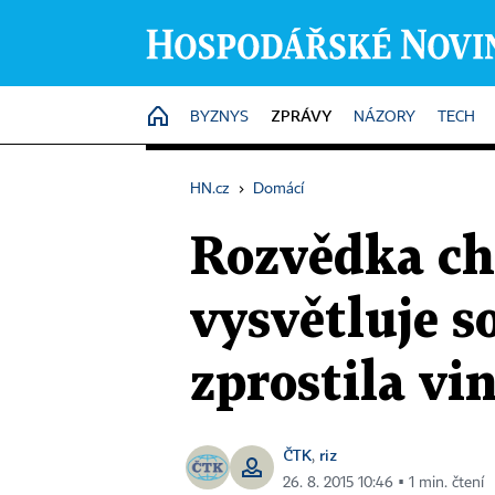
ZPRÁVY
HOME
BYZNYS
NÁZORY
TECH
HN.cz
›
Domácí
Rozvědka ch
vysvětluje 
zprostila vi
ČTK
riz
,
26. 8. 2015 10:46 ▪ 1 min. čtení