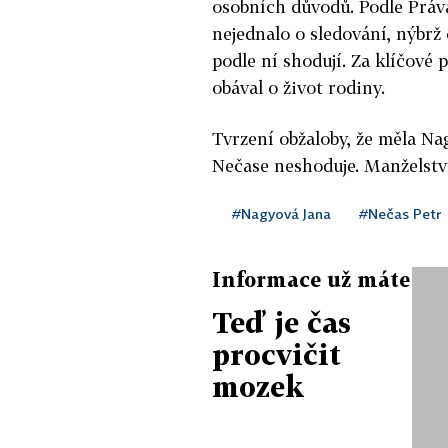
osobních důvodů. Podle Práva
nejednalo o sledování, nýbrž
podle ní shodují. Za klíčové 
obával o život rodiny.
Tvrzení obžaloby, že měla Na
Nečase neshoduje. Manželství
#Nagyová Jana
#Nečas Petr
Informace už máte
Teď je čas
procvičit
mozek