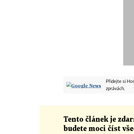
Přidejte si H
zprávách.
Tento článek
je
zdar
budete moci číst vš