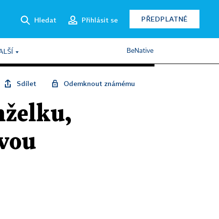
PŘEDPLATNÉ
Hledat
Přihlásit se
BeNative
ALŠÍ
Sdílet
Odemknout známému
nželku,
ovou