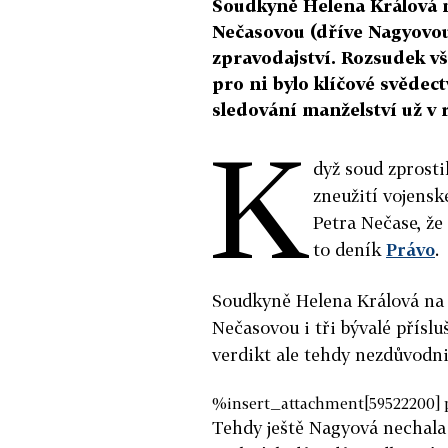
Soudkyně Helena Králová n
Nečasovou (dříve Nagyovou)
zpravodajství. Rozsudek v
pro ni bylo klíčové svědec
sledování manželství už v 
K
dyž soud zprosti
zneužití vojenské
Petra Nečase, že
to deník
Právo
.
Soudkyně Helena Králová na 
Nečasovou i tři bývalé přís
verdikt ale tehdy nezdůvodni
%insert_attachment[59522200] 
Tehdy ještě Nagyová nechala