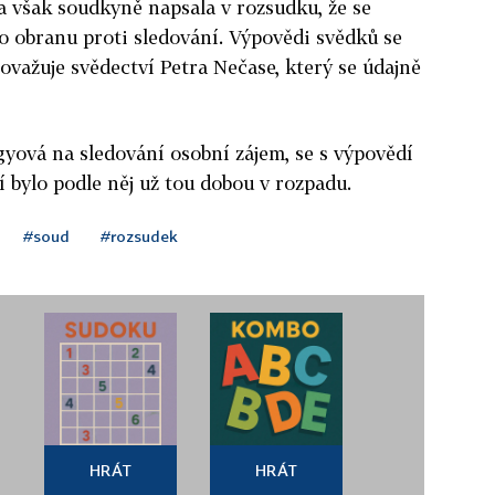
 však soudkyně napsala v rozsudku, že se
 o obranu proti sledování. Výpovědi svědků se
považuje svědectví Petra Nečase, který se údajně
gyová na sledování osobní zájem, se s výpovědí
 bylo podle něj už tou dobou v rozpadu.
#soud
#rozsudek
HRÁT
HRÁT