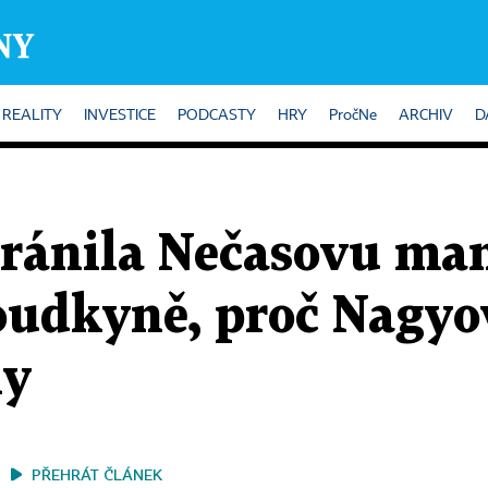
REALITY
INVESTICE
PODCASTY
HRY
PročNe
ARCHIV
D
ránila Nečasovu ma
soudkyně, proč Nagy
ny
PŘEHRÁT ČLÁNEK