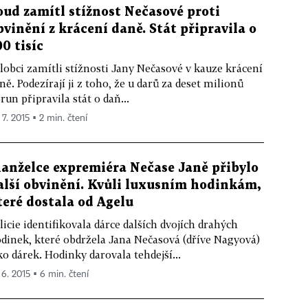
oud zamítl stížnost Nečasové proti
bvinění z krácení daně. Stát připravila o
00 tisíc
lobci zamítli stížnosti Jany Nečasové v kauze krácení
ně. Podezírají ji z toho, že u darů za deset milionů
run připravila stát o daň...
 7. 2015 ▪ 2 min. čtení
anželce expremiéra Nečase Janě přibylo
alší obvinění. Kvůli luxusním hodinkám,
teré dostala od Agelu
licie identifikovala dárce dalších dvojích drahých
dinek, které obdržela Jana Nečasová (dříve Nagyová)
ko dárek. Hodinky darovala tehdejší...
 6. 2015 ▪ 6 min. čtení