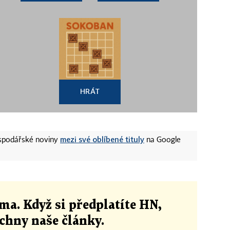
HRÁT
mezi své oblíbené tituly
ospodářské noviny
na Google
ma. Když si předplatíte HN,
echny naše články
.