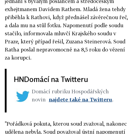
jednání s bývalým poslancem a středočeským
exhejtmanem Davidem Rathem. Mladá žena tehdy
přiběhla k Rathovi, když přednášel závěrečnou řeč,
a dala mu na stůl fotku. Napomenutí podle soudu
stačilo, informovala mluvčí Krajského soudu v
Praze, který případ řešil, Zuzana Steinerová. Soud
Ratha poslal nepravomocně na 8,5 roku do vězení
za korupci.
HNDomácí na Twitteru
Domácí rubriku Hospodářských
novin
najdete také na Twitteru
.
"Pořádková pokuta, kterou soud zvažoval, nakonec
udělena nebyla. Soud považoval ústní napomenutí