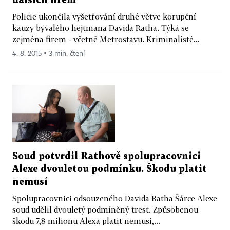
dalších firem
Policie ukončila vyšetřování druhé větve korupční
kauzy bývalého hejtmana Davida Ratha. Týká se
zejména firem - včetně Metrostavu. Kriminalisté...
4. 8. 2015 ▪ 3 min. čtení
Soud potvrdil Rathově spolupracovnici
Alexe dvouletou podmínku. Škodu platit
nemusí
Spolupracovnici odsouzeného Davida Ratha Šárce Alexe
soud udělil dvouletý podmíněný trest. Způsobenou
škodu 7,8 milionu Alexa platit nemusí,...