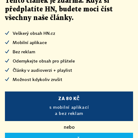
Tento článek
je
zdarma. Když si
předplatíte HN, budete moci číst
všechny naše články
.
Veškerý obsah HN.cz
Mobilní aplikace
Bez reklam
Odemykejte obsah pro přátele
Články v audioverzi + playlist
Možnost kdykoliv zrušit
ZA 80 KČ
s mobilní aplikací
a bez reklam
nebo