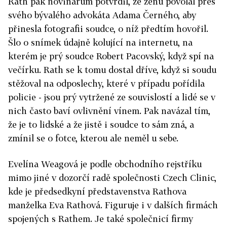
Rath pak novinářům potvrdil, že ženu povolal přes
svého bývalého advokáta Adama Černého, aby
přinesla fotografii soudce, o níž předtím hovořil.
Šlo o snímek údajně kolující na internetu, na
kterém je prý soudce Robert Pacovský, když spí na
večírku. Rath se k tomu dostal dříve, když si soudu
stěžoval na odposlechy, které v případu pořídila
policie - jsou prý vytržené ze souvislostí a lidé se v
nich často baví ovlivnění vínem. Pak navázal tím,
že je to lidské a že jistě i soudce to sám zná, a
zmínil se o fotce, kterou ale neměl u sebe.
Evelína Weagová je podle obchodního rejstříku
mimo jiné v dozorčí radě společnosti Czech Clinic,
kde je předsedkyní představenstva Rathova
manželka Eva Rathová. Figuruje i v dalších firmách
spojených s Rathem. Je také společnicí firmy