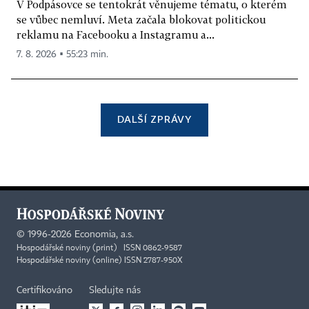
V Podpásovce se tentokrát věnujeme tématu, o kterém
se vůbec nemluví. Meta začala blokovat politickou
reklamu na Facebooku a Instagramu a...
7. 8. 2026 ▪ 55:23 min.
DALŠÍ ZPRÁVY
©
1996-2026
Economia, a.s.
Hospodářské noviny (print) ISSN 0862-9587
Hospodářské noviny (online) ISSN 2787-950X
Certifikováno
Sledujte nás