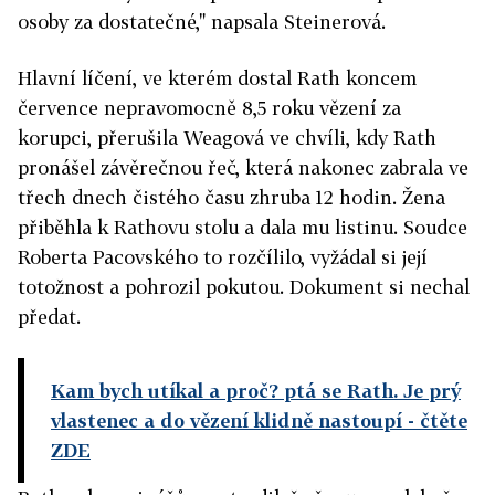
osoby za dostatečné," napsala Steinerová.
Hlavní líčení, ve kterém dostal Rath koncem
července nepravomocně 8,5 roku vězení za
korupci, přerušila Weagová ve chvíli, kdy Rath
pronášel závěrečnou řeč, která nakonec zabrala ve
třech dnech čistého času zhruba 12 hodin. Žena
přiběhla k Rathovu stolu a dala mu listinu. Soudce
Roberta Pacovského to rozčílilo, vyžádal si její
totožnost a pohrozil pokutou. Dokument si nechal
předat.
Kam bych utíkal a proč? ptá se Rath. Je prý
vlastenec a do vězení klidně nastoupí
- čtěte
ZDE