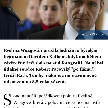
Autor ▪
ČTK
Evelína Weagová narušila jednání s bývalým
hejtmanem Davidem Rathem, když mu během
závěrečné řeči dala na stůl fotografii. Na ní byl
údajně soudce Robert Pacovský "po flámu",
tvrdil Rath. Ten byl nakonec nepravomocně
odsouzen na 8,5 roku vězení.
S
oud neudělil pořádkovou pokutu Evelíně
Weagové, která v polovině července narušila