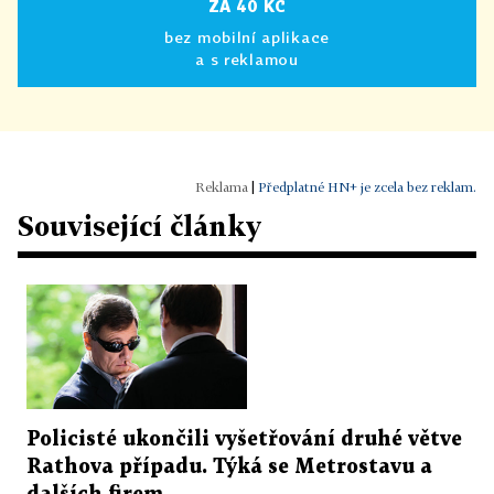
ZA 40 KČ
bez mobilní aplikace
a s reklamou
|
Předplatné HN+ je zcela bez reklam.
Související články
Policisté ukončili vyšetřování druhé větve
Rathova případu. Týká se Metrostavu a