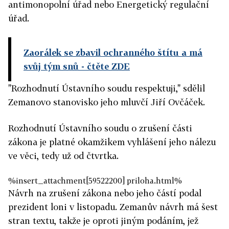
antimonopolní úřad nebo Energetický regulační
úřad.
Zaorálek se zbavil ochranného štítu a má
svůj tým snů
- čtěte ZDE
"Rozhodnutí Ústavního soudu respektuji," sdělil
Zemanovo stanovisko jeho mluvčí Jiří Ovčáček.
Rozhodnutí Ústavního soudu o zrušení části
zákona je platné okamžikem vyhlášení jeho nálezu
ve věci, tedy už od čtvrtka.
%insert_attachment[59522200] priloha.html%
Návrh na zrušení zákona nebo jeho částí podal
prezident loni v listopadu. Zemanův návrh má šest
stran textu, takže je oproti jiným podáním, jež