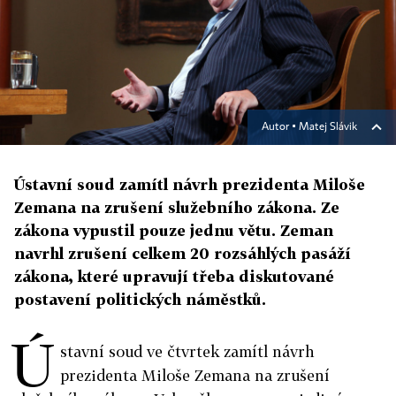
Autor ▪
Matej Slávik
Ústavní soud zamítl návrh prezidenta Miloše
Zemana na zrušení služebního zákona. Ze
zákona vypustil pouze jednu větu. Zeman
navrhl zrušení celkem 20 rozsáhlých pasáží
zákona, které upravují třeba diskutované
postavení politických náměstků.
Ú
stavní soud ve čtvrtek zamítl návrh
prezidenta Miloše Zemana na zrušení