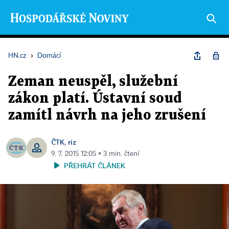
HN.cz
›
Domácí
Zeman neuspěl, služební
zákon platí. Ústavní soud
zamítl návrh na jeho zrušení
ČTK
riz
,
9. 7. 2015 12:05 ▪ 3 min. čtení
PŘEHRÁT ČLÁNEK