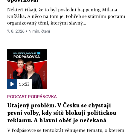
opovrhoval
Někteří říkají, že to byl poslední happening Milana
Knížáka. A něco na tom je. Pohřeb se státními poctami
organizovaný těmi, kterými slavný...
7. 8. 2026 ▪ 4 min. čtení
55:23
PODCAST PODPÁSOVKA
Utajený problém. V Česku se chystají
první volby, kdy sítě blokují politickou
reklamu. A hlavní oběť je nečekaná
V Podpásovce se tentokrát věnujeme tématu, o kterém