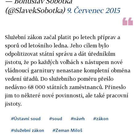
— Bohuslav Sobotka
(@SlavekSobotka)
9. Červenec 2015
Služební zákon začal platit po letech příprav a
sporů od letošního ledna. Jeho cílem bylo
odpolitizovat státní správu a dát úředníkům
jistotu, že po každých volbách s nástupem nové
vládnoucí garnitury nenastane kompletní obměna
vedení úřadů. Do služebního poměru přešlo
nedávno 68 000 státních zaměstnanců. Přineslo
jim to některé nové povinnosti, ale také pracovní
jistoty.
#Ústavní soud
#soud
#návrh
#zákon
#služební zákon
#Zeman Miloš