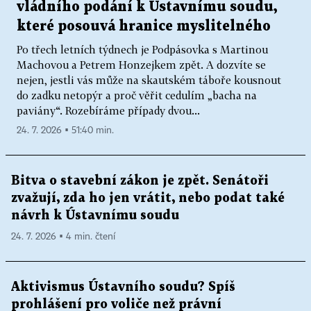
vládního podání k Ústavnímu soudu,
které posouvá hranice myslitelného
Po třech letních týdnech je Podpásovka s Martinou
Machovou a Petrem Honzejkem zpět. A dozvíte se
nejen, jestli vás může na skautském táboře kousnout
do zadku netopýr a proč věřit cedulím „bacha na
paviány“. Rozebíráme případy dvou...
24. 7. 2026 ▪ 51:40 min.
Bitva o stavební zákon je zpět. Senátoři
zvažují, zda ho jen vrátit, nebo podat také
návrh k Ústavnímu soudu
24. 7. 2026 ▪ 4 min. čtení
Aktivismus Ústavního soudu? Spíš
prohlášení pro voliče než právní