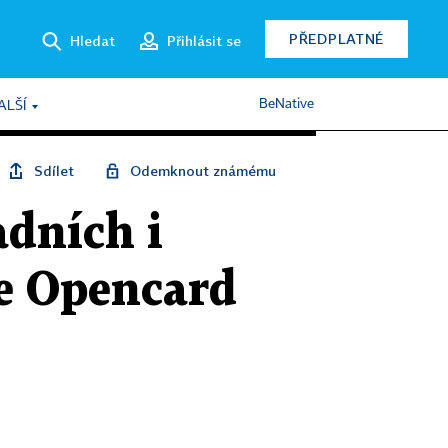
PŘEDPLATNÉ
Hledat
Přihlásit se
BeNative
ALŠÍ
Sdílet
Odemknout známému
dních i
e Opencard