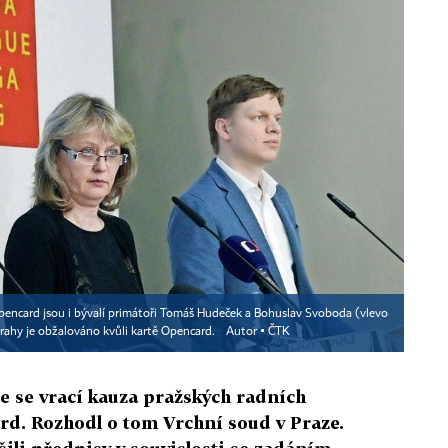
pencard jsou i bývalí primátoři Tomáš Hudeček a Bohuslav Svoboda (vlevo
rahy je obžalováno kvůli kartě Opencard.
Autor ▪
ČTK
 se vrací kauza pražských radních
rd. Rozhodl o tom Vrchní soud v Praze.