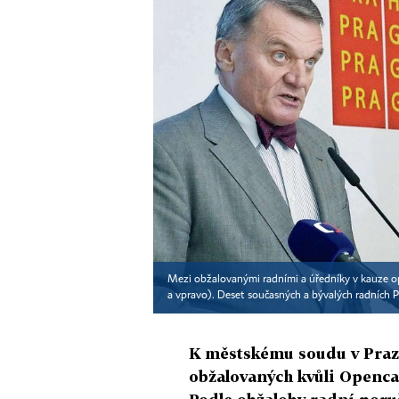
Mezi obžalovanými radními a úředníky v kauze o
a vpravo). Deset současných a bývalých radních P
K městskému soudu v Praze
obžalovaných kvůli Openca