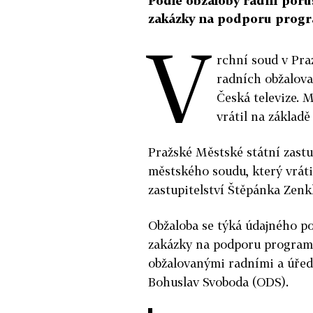
Podle obžaloby radní poruš
zakázky na podporu progr
V
rchní soud v Pra
radních obžalova
Česká televize. 
vrátil na základě
Pražské Městské státní zastup
městského soudu, který vráti
zastupitelství Štěpánka Zenk
Obžaloba se týká údajného po
zakázky na podporu programo
obžalovanými radními a úřed
Bohuslav Svoboda (ODS).