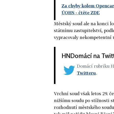
Za chyby kolem Opencar
ÚOHS
- čtěte ZDE
Městský soud ale na konci lo
státnímu zastupitelství, podl
vypracovaly nekompetentní ú
HNDomácí na Twit
Domácí rubriku 
Twitteru
.
Vrchní soud však letos 29. č
nižšímu soudu po stížnosti st
rozhodnutí městského soudu 