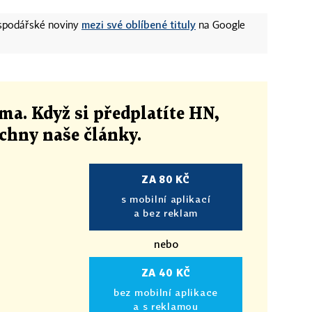
mezi své oblíbené tituly
ospodářské noviny
na Google
ma. Když si předplatíte HN,
echny naše články
.
ZA 80 KČ
s mobilní aplikací
a bez reklam
nebo
ZA 40 KČ
bez mobilní aplikace
a s reklamou