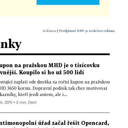
|
Předplatné HN+ je zcela bez reklam.
ánky
upon na pražskou MHD je o tisícovku
evnější. Koupilo si ho už 500 lidí
stující zaplatí ode dneška za roční kupon na pražskou
D 3650 korun. Dopravní podnik tak chce motivovat
kazníky, kteří jezdí autem, ale i...
 6. 2015 ▪ 2 min. čtení
ntimonopolní úřad začal řešit Opencard,