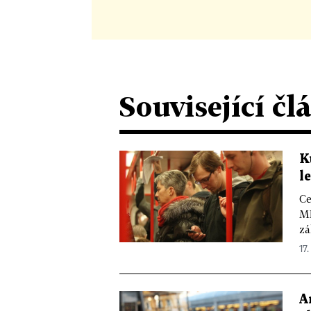
Související čl
K
l
Ce
MH
zá
17.
A