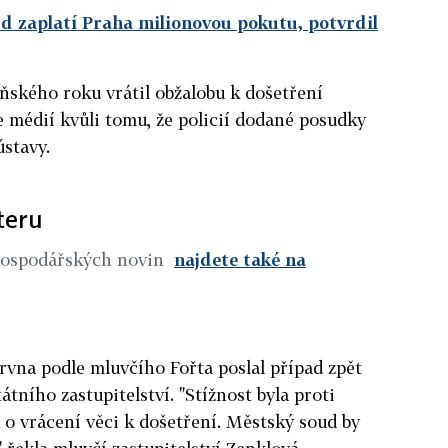
d zaplatí Praha milionovou pokutu, potvrdil
ňského roku vrátil obžalobu k došetření
e médií kvůli tomu, že policií dodané posudky
stavy.
teru
Hospodářských novin
najdete také na
ervna podle mluvčího Fořta poslal případ zpět
átního zastupitelství. "Stížnost byla proti
o vrácení věci k došetření. Městský soud by