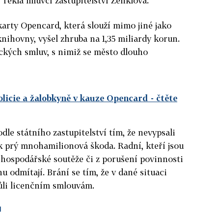
" řekla mluvčí zastupitelství Zenklová.
karty Opencard, která slouží mimo jiné jako
nihovny, vyšel zhruba na 1,35 miliardy korun.
ckých smluv, s nimiž se město dlouho
olicie a žalobkyně v kauze Opencard
- čtěte
dle státního zastupitelství tím, že nevypsali
k prý mnohamilionová škoda. Radní, kteří jsou
 hospodářské soutěže či z porušení povinnosti
nu odmítají. Brání se tím, že v dané situaci
ůli licenčním smlouvám.
d