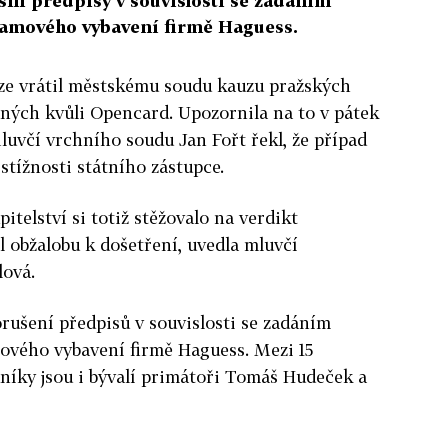
ili předpisy v souvislosti se zadáním
amového vybavení firmě Haguess.
ze vrátil městskému soudu kauzu pražských
ných kvůli Opencard. Upozornila na to v pátek
Mluvčí vrchního soudu Jan Fořt řekl, že případ
 stížnosti státního zástupce.
itelství si totiž stěžovalo na verdikt
l obžalobu k došetření, uvedla mluvčí
lová.
rušení předpisů v souvislosti se zadáním
vého vybavení firmě Haguess. Mezi 15
níky jsou i bývalí primátoři Tomáš Hudeček a