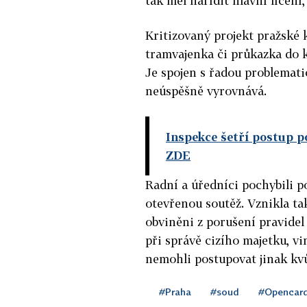
tak měl nařídit hlavní líčení,
Kritizovaný projekt pražské 
tramvajenka či průkazka do k
Je spojen s řadou problemati
neúspěšně vyrovnává.
Inspekce šetří postup p
ZDE
Radní a úředníci pochybili po
otevřenou soutěž. Vznikla ta
obviněni z porušení pravidel
při správě cizího majetku, vi
nemohli postupovat jinak kv
#Praha
#soud
#Opencar