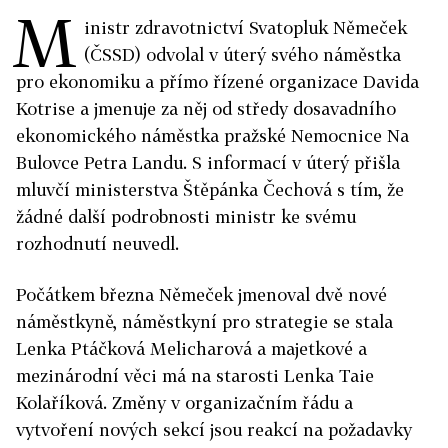
M
inistr zdravotnictví Svatopluk Němeček
(ČSSD) odvolal v úterý svého náměstka
pro ekonomiku a přímo řízené organizace Davida
Kotrise a jmenuje za něj od středy dosavadního
ekonomického náměstka pražské Nemocnice Na
Bulovce Petra Landu. S informací v úterý přišla
mluvčí ministerstva Štěpánka Čechová s tím, že
žádné další podrobnosti ministr ke svému
rozhodnutí neuvedl.
Počátkem března Němeček jmenoval dvě nové
náměstkyně, náměstkyní pro strategie se stala
Lenka Ptáčková Melicharová a majetkové a
mezinárodní věci má na starosti Lenka Taie
Kolaříková. Změny v organizačním řádu a
vytvoření nových sekcí jsou reakcí na požadavky