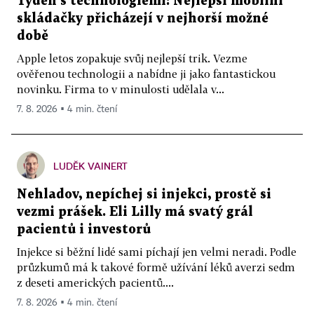
Týden s technologiemi: Nejlepší mobilní
skládačky přicházejí v nejhorší možné
době
Apple letos zopakuje svůj nejlepší trik. Vezme
ověřenou technologii a nabídne ji jako fantastickou
novinku. Firma to v minulosti udělala v...
7. 8. 2026 ▪ 4 min. čtení
LUDĚK VAINERT
Nehladov, nepíchej si injekci, prostě si
vezmi prášek. Eli Lilly má svatý grál
pacientů i investorů
Injekce si běžní lidé sami píchají jen velmi neradi. Podle
průzkumů má k takové formě užívání léků averzi sedm
z deseti amerických pacientů....
7. 8. 2026 ▪ 4 min. čtení