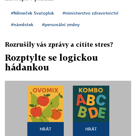
#Němeček Svatopluk
#ministerstvo zdravotnictví
#náměstek
#personální změny
Rozrušily vás zprávy a cítíte stres?
Rozptylte se logickou
hádankou
HRÁT
HRÁT