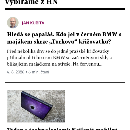
Vybíráme z HN
JAN KUBITA
Hledá se papaláš. Kdo jel v černém BMW s
majákem skrze „Turkovu“ křižovatku?
Před několika dny se do jedné pražské křižovatky
přihnalo obří luxusní BMW se začerněnými skly a
blikajícím majáčkem na střeše. Na červenou...
4. 8. 2026 ▪ 6 min. čtení