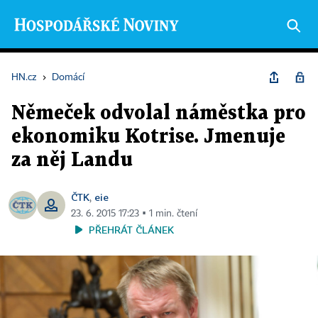
HN.cz
›
Domácí
Němeček odvolal náměstka pro
ekonomiku Kotrise. Jmenuje
za něj Landu
ČTK
eie
,
23. 6. 2015 17:23 ▪ 1 min. čtení
PŘEHRÁT ČLÁNEK