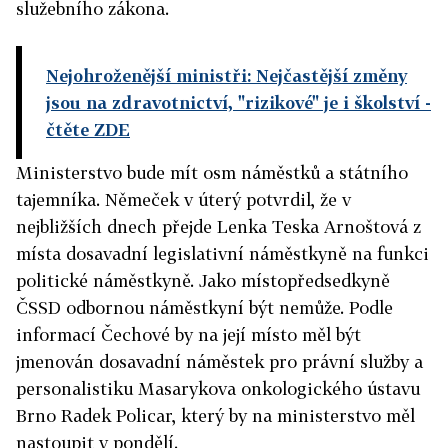
služebního zákona.
Nejohroženější ministři: Nejčastější změny
jsou na zdravotnictví, "rizikové" je i školství
-
čtěte ZDE
Ministerstvo bude mít osm náměstků a státního
tajemníka. Němeček v úterý potvrdil, že v
nejbližších dnech přejde Lenka Teska Arnoštová z
místa dosavadní legislativní náměstkyně na funkci
politické náměstkyně. Jako místopředsedkyně
ČSSD odbornou náměstkyní být nemůže. Podle
informací Čechové by na její místo měl být
jmenován dosavadní náměstek pro právní služby a
personalistiku Masarykova onkologického ústavu
Brno Radek Policar, který by na ministerstvo měl
nastoupit v pondělí.