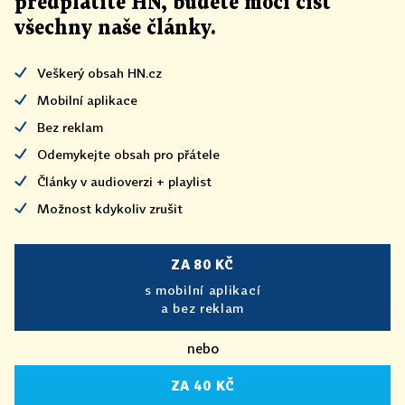
předplatíte HN, budete moci číst
všechny naše články
.
Veškerý obsah HN.cz
Mobilní aplikace
Bez reklam
Odemykejte obsah pro přátele
Články v audioverzi + playlist
Možnost kdykoliv zrušit
ZA 80 KČ
s mobilní aplikací
a bez reklam
nebo
ZA 40 KČ