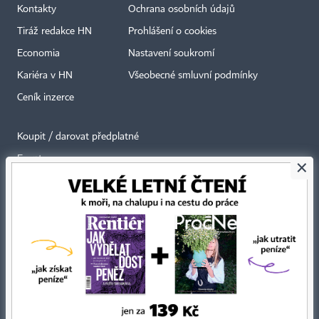
Kontakty
Ochrana osobních údajů
Tiráž redakce HN
Prohlášení o cookies
Economia
Nastavení soukromí
Kariéra v HN
Všeobecné smluvní podmínky
Ceník inzerce
Koupit / darovat předplatné
Eventy
×
Newslettery
RSS kanály
Autorská práva vykonává vydavatel. Bez písemného svolení vydavatele je
zakázáno jakékoli užití částí nebo celku díla, zejména rozmnožování a šíření
jakýmkoli způsobem, mechanickým nebo elektronickým, v českém nebo
jiném jazyce. Bez souhlasu vydavatele je zakázáno též rozmnožování
obsahu pro účely automatizované analýzy textů nebo dat