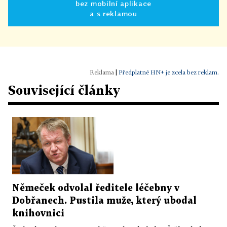
bez mobilní aplikace
a s reklamou
|
Předplatné HN+ je zcela bez reklam.
Související články
Němeček odvolal ředitele léčebny v
Dobřanech. Pustila muže, který ubodal
knihovnici