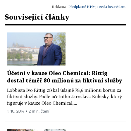
Nelíbila se mu například slova šéfa české pobočky
|
Předplatné HN+ je zcela bez reklam.
Transparency International (TIC) Davida
Související články
Ondráčky, který loni v březnu v televizi řekl, že
Rittig údajně figuruje "ve fotovoltaické kauze
Amun.Re". Pražský městský soud Rittigovu žalobu
loni v září nepravomocně zamítl, letos v dubnu mu
tentýž soud nepřiznal ani nárok na omluvu a
odškodné od vydavatelství Mladá fronta kvůli
článku v týdeníku Euro, který pojednával o jeho
Účetní v kauze Oleo Chemical: Rittig
zapojení do solárního byznysu.
dostal téměř 80 milionů za fiktivní služby
Lobbista Ivo Rittig získal údajně 78,6 milionu korun za
- V červnu 2013 jej místopředseda ČSSD a současný
fiktivní služby. Podle účetního Jaroslava Kubisky, který
ministr zahraničí Lubomír Zaorálek veřejně nazval
figuruje v kauze Oleo Chemical,...
"lupičem". Rittig se kvůli tomu se Zaorálkem soudil
1. 10. 2014 ▪ 2 min. čtení
a loni v březnu bylo rozhodnuto, že se Zaorálek
nemusí za použití výrazu lupič omlouvat.