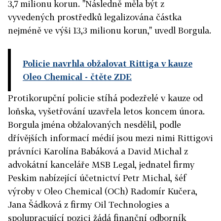
3,7 milionu korun. "Následně měla být z
vyvedených prostředků legalizována částka
nejméně ve výši 13,3 milionu korun," uvedl Borgula.
Policie navrhla obžalovat Rittiga v kauze
Oleo Chemical
- čtěte ZDE
Protikorupční policie stíhá podezřelé v kauze od
loňska, vyšetřování uzavřela letos koncem února.
Borgula jména obžalovaných nesdělil, podle
dřívějších informací médií jsou mezi nimi Rittigovi
právníci Karolína Babáková a David Michal z
advokátní kanceláře MSB Legal, jednatel firmy
Peskim nabízející účetnictví Petr Michal, šéf
výroby v Oleo Chemical (OCh) Radomír Kučera,
Jana Šádková z firmy Oil Technologies a
spolupracující pozici žádá finanční odborník