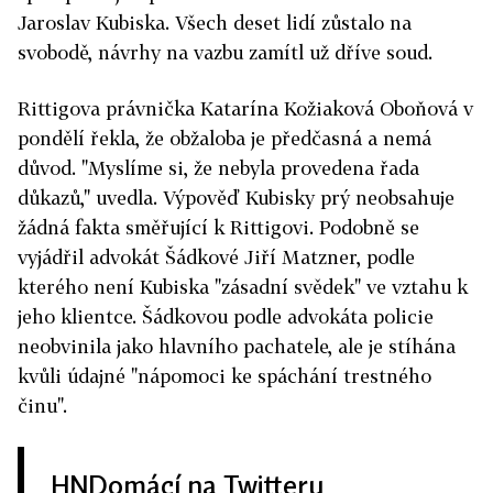
Jaroslav Kubiska. Všech deset lidí zůstalo na
svobodě, návrhy na vazbu zamítl už dříve soud.
Rittigova právnička Katarína Kožiaková Oboňová v
pondělí řekla, že obžaloba je předčasná a nemá
důvod. "Myslíme si, že nebyla provedena řada
důkazů," uvedla. Výpověď Kubisky prý neobsahuje
žádná fakta směřující k Rittigovi. Podobně se
vyjádřil advokát Šádkové Jiří Matzner, podle
kterého není Kubiska "zásadní svědek" ve vztahu k
jeho klientce. Šádkovou podle advokáta policie
neobvinila jako hlavního pachatele, ale je stíhána
kvůli údajné "nápomoci ke spáchání trestného
činu".
HNDomácí na Twitteru