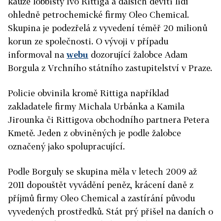
kauze lobbisty Ivo Rittiga a dalších devíti lidí
ohledně petrochemické firmy Oleo Chemical.
Skupina je podezřelá z vyvedení téměř 20 milionů
korun ze společnosti. O vývoji v případu
informoval na
webu
dozorující žalobce Adam
Borgula z Vrchního státního zastupitelství v Praze.
Policie obvinila kromě Rittiga například
zakladatele firmy Michala Urbánka a Kamila
Jirounka či Rittigova obchodního partnera Petera
Kmetě. Jeden z obviněných je podle žalobce
označený jako spolupracující.
Podle Borguly se skupina měla v letech 2009 až
2011 dopouštět vyvádění peněz, krácení daně z
příjmů firmy Oleo Chemical a zastírání původu
vyvedených prostředků. Stát prý přišel na daních o