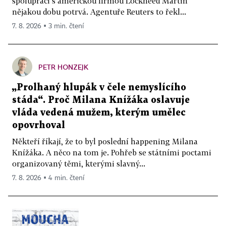
spolupráci s americkou firmou Lockheed Martin
nějakou dobu potrvá. Agentuře Reuters to řekl...
7. 8. 2026 ▪ 3 min. čtení
PETR HONZEJK
„Prolhaný hlupák v čele nemyslícího
stáda“. Proč Milana Knížáka oslavuje
vláda vedená mužem, kterým umělec
opovrhoval
Někteří říkají, že to byl poslední happening Milana
Knížáka. A něco na tom je. Pohřeb se státními poctami
organizovaný těmi, kterými slavný...
7. 8. 2026 ▪ 4 min. čtení