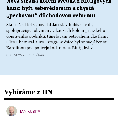
Nová strana kolem svědka z Rittigových
kauz: hýří sebevědomím a chystá
„peckovou“ důchodovou reformu
Skoro šest let vypovídal Jaroslav Kubiska coby
spolupracující obviněný v kauzách kolem pražského
dopravního podniku, tunelování petrochemické firmy
Oleo Chemical a Ivo Rittiga. Měsíce byl se svojí ženou
Karolínou pod policejní ochranou. Rittig byl v...
8. 8. 2025 ▪ 5 min. čtení
Vybíráme z HN
JAN KUBITA