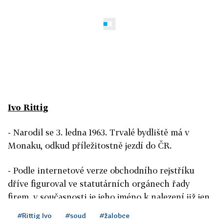
Ivo Rittig
- Narodil se 3. ledna 1963. Trvalé bydliště má v
Monaku, odkud příležitostně jezdí do ČR.
- Podle internetové verze obchodního rejstříku
dříve figuroval ve statutárních orgánech řady
firem, v současnosti je jeho jméno k nalezení již jen
u akciové společností Taminvest CZ a společností
#Rittig Ivo
#soud
#žalobce