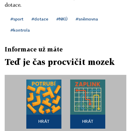
dotace.
#sport
#dotace
#NKÚ
#sněmovna
#kontrola
Informace už máte
Teď je čas procvičit mozek
HRÁT
HRÁT