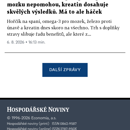
mozku nepomohou, kreatin dosahuje
skvělých výsledků. Má to ale háček
Hořčík na spaní, omega-3 pro mozek, železo proti
únavě a kreatin dnes skoro na všechno. Trh s doplňky
stravy slibuje řadu benefitů, ale které z...
6. 8. 2026 ▪ 16:13 min.
DALŠÍ ZPRÁVY
©
1996-2026
Economia, a.s.
Hospodářské noviny (print) ISSN 0862-9587
Hospodářské noviny (online) ISSN 2787-950X