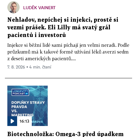
LUDĚK VAINERT
Nehladov, nepíchej si injekci, prostě si
vezmi prášek. Eli Lilly má svatý grál
pacientů i investorů
Injekce si běžní lidé sami píchají jen velmi neradi. Podle
průzkumů má k takové formě užívání léků averzi sedm
z deseti amerických pacientů....
7. 8. 2026 ▪ 4 min. čtení
16:13
Biotechnoložka: Omega-3 před úpadkem