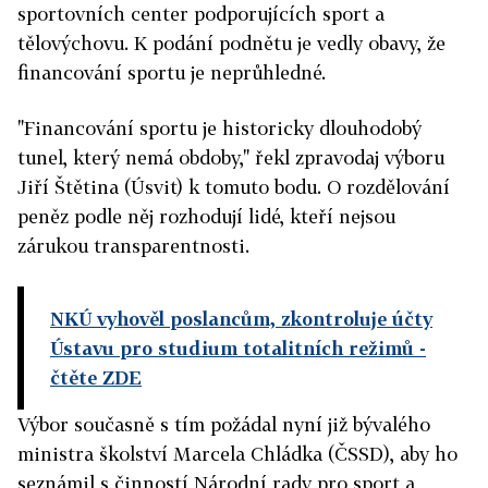
sportovních center podporujících sport a
tělovýchovu. K podání podnětu je vedly obavy, že
financování sportu je neprůhledné.
"Financování sportu je historicky dlouhodobý
tunel, který nemá obdoby," řekl zpravodaj výboru
Jiří Štětina (Úsvit) k tomuto bodu. O rozdělování
peněz podle něj rozhodují lidé, kteří nejsou
zárukou transparentnosti.
NKÚ vyhověl poslancům, zkontroluje účty
Ústavu pro studium totalitních režimů
-
čtěte ZDE
Výbor současně s tím požádal nyní již bývalého
ministra školství Marcela Chládka (ČSSD), aby ho
seznámil s činností Národní rady pro sport a