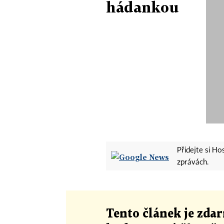
hádankou
Přidejte si H
zprávách.
Tento článek
je
zdar