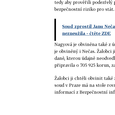
tedy aby prověřili podezřelý
bezpečnostní riziko pro stát.
Soud zprostil Janu Neča
nezneužila
- čtěte ZDE
Nagyová je obviněna také z 
je obviněný i Nečas. Žalobci 
daně, kterou údajně neodvedl
připravila o 705 925 korun, za
Žalobci ji chtěli obvinit tak
soud v Praze má na stole ro
informací z Bezpečnostní inf