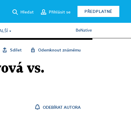
PŘEDPLATNÉ
Hledat
Přihlásit se
BeNative
ALŠÍ
Sdílet
Odemknout známému
ová vs.
ODEBÍRAT AUTORA