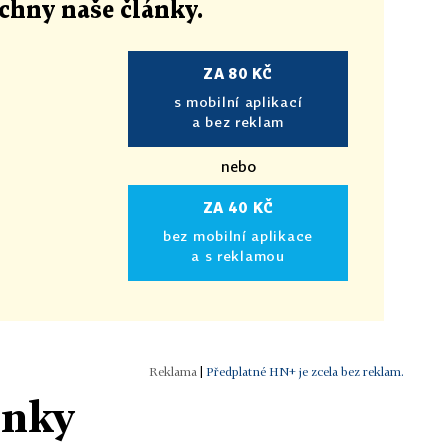
echny naše články
.
ZA 80 KČ
s mobilní aplikací
a bez reklam
nebo
ZA 40 KČ
bez mobilní aplikace
a s reklamou
|
Předplatné HN+ je zcela bez reklam.
ánky