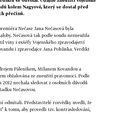
erdiktu se odvolal. Údajné zneužití vojenské
adů kolem Nagyové, který se dostal před
ch přečinů.
xpremiéra Nečase Jana Nečasová byla
loby. Nečasová tak podle soudu nezneužila
il viny i exšéfy Vojenského zpravodajství
ovandu i zpravodajce Jana Pohůnka. Verdikt
ndrejem Páleníkem, Milanem Kovandou a
m obžalována ze zneužití pravomoci. Podle
u 2012 nechala sledovat z osobních důvodů
 Radku Nečasovou.
í odmítali. Představitelé rozvědky uvedli, že
st" k tomu, aby provedli tzv. kontrasledování,