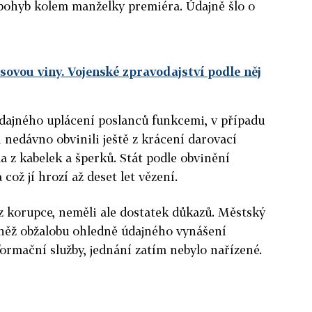
 pohyb kolem manželky premiéra. Údajně šlo o
sovou viny. Vojenské zpravodajství podle něj
údajného uplácení poslanců funkcemi, v případu
ji nedávno obvinili ještě z krácení darovací
a z kabelek a šperků. Stát podle obvinění
 což jí hrozí až deset let vězení.
é z korupce, neměli ale dostatek důkazů. Městský
vněž obžalobu ohledně údajného vynášení
ormační služby, jednání zatím nebylo nařízené.