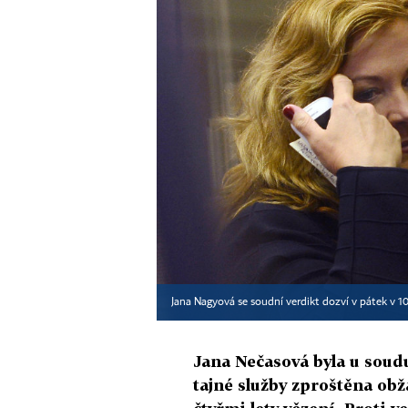
Jana Nagyová se soudní verdikt dozví v pátek v 
Jana Nečasová byla u soud
tajné služby zproštěna obž