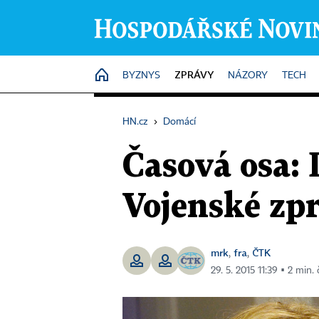
ZPRÁVY
HOME
BYZNYS
NÁZORY
TECH
HN.cz
›
Domácí
Časová osa:
Vojenské zpr
mrk
fra
ČTK
,
,
29. 5. 2015 11:39 ▪ 2 min. 