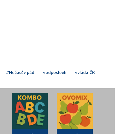
#Nečasův pád
#odposlech
#vláda ČR