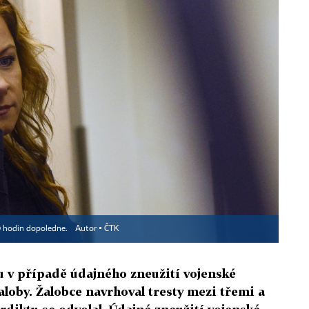
10 hodin dopoledne.
Autor ▪
ČTK
u v případě údajného zneužití vojenské
aloby. Žalobce navrhoval tresty mezi třemi a