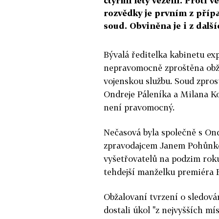
čtyřmi lety vězení. Proti v
rozvědky je prvním z příp
soud. Obviněna je i z další
Bývalá ředitelka kabinetu e
nepravomocně zproštěna obža
vojenskou službu.
Soud zprost
Ondreje Páleníka a Milana K
není pravomocný.
Nečasová byla společně s O
zpravodajcem Janem Pohůnke
vyšetřovatelů na podzim rok
tehdejší manželku premiéra
Obžalovaní tvrzení o sledován
dostali úkol "z nejvyšších mí