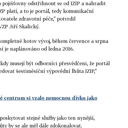
a pojišťovny odstřihnout se od IZIP a nahradit
ZP platí, a to je portál, tedy komunikační
ovatele zdravotní péče," potvrdil
ZP Jiří Skalický.
kompletně hotov vývoj, během července a srpna
ní je naplánováno od ledna 2016.
 kdy musejí být odborníci přesvědčeni, že portál
edovat šestiměsíční výpovědní lhůta IZIP,"
vé centrum si vzalo nemocnou dívku jako
oskytovat stejné služby jako ten nynější,
ty by se ale měl dále zdokonalovat.