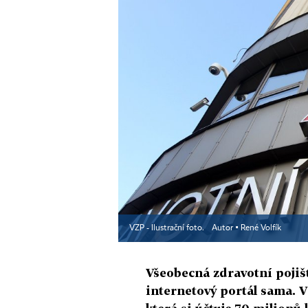
VZP - Ilustrační foto.
Autor ▪
René Volfík
Všeobecná zdravotní pojiš
internetový portál sama. V