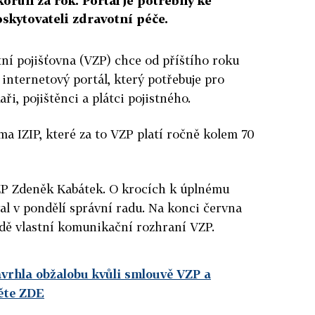
korun za rok. Portál je potřebný ke
oskytovateli zdravotní péče.
ní pojišťovna (VZP) chce od příštího roku
internetový portál, který potřebuje pro
ři, pojištěnci a plátci pojistného.
rma IZIP, které za to VZP platí ročně kolem 70
VZP Zdeněk Kabátek. O krocích k úplnému
l v pondělí správní radu. Na konci června
adě vlastní komunikační rozhraní VZP.
avrhla obžalobu kvůli smlouvě VZP a
ěte ZDE