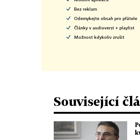
Bez reklam
Odemykejte obsah pro přátele
Články v audioverzi + playlist
Možnost kdykoliv zrušit
Související čl
P
k