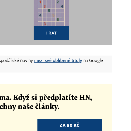
HRÁT
mezi své oblíbené tituly
ospodářské noviny
na Google
ma. Když si předplatíte HN,
echny naše články
.
ZA 80 KČ