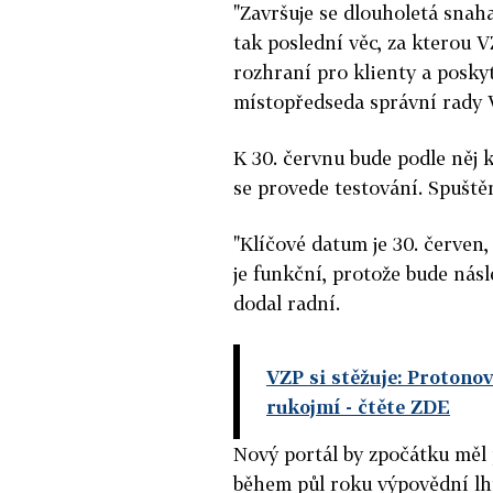
"Završuje se dlouholetá snah
tak poslední věc, za kterou V
rozhraní pro klienty a poskyt
místopředseda správní rady V
K 30. červnu bude podle něj 
se provede testování. Spuště
"Klíčové datum je 30. červen,
je funkční, protože bude násl
dodal radní.
VZP si stěžuje: Protono
rukojmí
- čtěte ZDE
Nový portál by zpočátku měl p
během půl roku výpovědní lhů