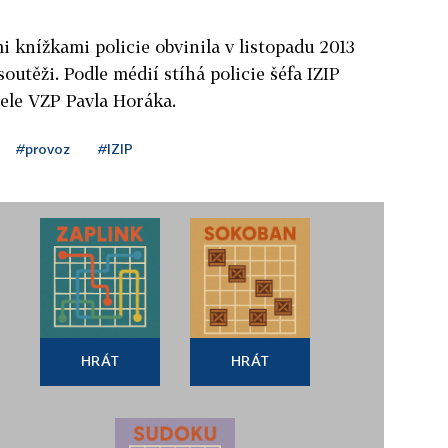
i knížkami policie obvinila v listopadu 2013
 soutěži. Podle médií stíhá policie šéfa IZIP
tele VZP Pavla Horáka.
#provoz
#IZIP
HRÁT
HRÁT