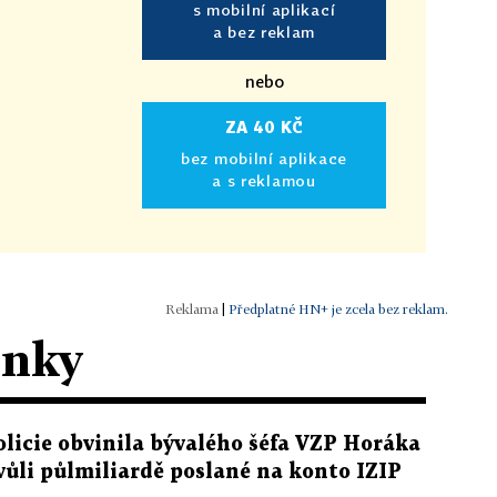
s mobilní aplikací
a bez reklam
nebo
ZA 40 KČ
bez mobilní aplikace
a s reklamou
|
Předplatné HN+ je zcela bez reklam.
ánky
olicie obvinila bývalého šéfa VZP Horáka
vůli půlmiliardě poslané na konto IZIP