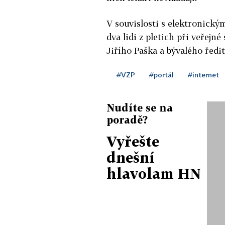
V souvislosti s elektronickým
dva lidi z pletich při veřejné
Jiřího Paška a bývalého ředi
#VZP
#portál
#internet
Nudíte se na
poradě?
Vyřešte
dnešní
hlavolam HN