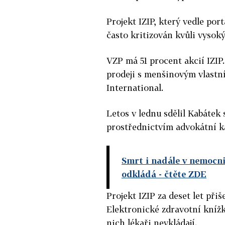
Projekt IZIP, který vedle por
často kritizován kvůli vysoký
VZP má 51 procent akcií IZIP
prodeji s menšinovým vlastní
International.
Letos v lednu sdělil Kabátek 
prostřednictvím advokátní k
Smrt i nadále v nemocni
odkládá
- čtěte ZDE
Projekt IZIP za deset let při
Elektronické zdravotní knížk
nich lékaři nevkládají.