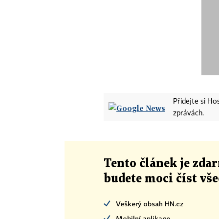
Přidejte si H
zprávách.
Tento článek
je
zdar
budete moci číst vš
Veškerý obsah HN.cz
Mobilní aplikace