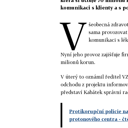
která si účtuje 70 milionů 
komunikaci s klienty a s p
V
šeobecná zdravot
sama provozovat 
komunikaci s léka
Nyní jeho provoz zajišťuje fi
milionů korun.
V úterý to oznámil ředitel 
odchodu z projektu informova
představí Kabátek správní r
Protikorupční policie n
protonového centra
- čt