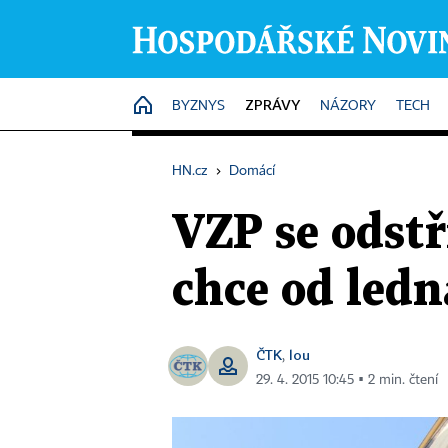
ZPRÁVY
HOME
BYZNYS
NÁZORY
TECH
HN.cz
›
Domácí
VZP se odstř
chce od led
ČTK
lou
,
29. 4. 2015 10:45 ▪ 2 min. čtení