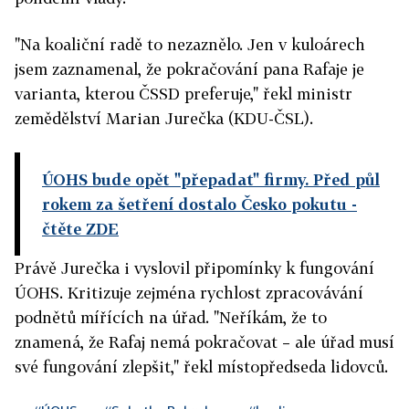
"Na koaliční radě to nezaznělo. Jen v kuloárech
jsem zaznamenal, že pokračování pana Rafaje je
varianta, kterou ČSSD preferuje," řekl ministr
zemědělství Marian Jurečka (KDU-ČSL).
ÚOHS bude opět "přepadat" firmy. Před půl
rokem za šetření dostalo Česko pokutu
-
čtěte ZDE
Právě Jurečka i vyslovil připomínky k fungování
ÚOHS. Kritizuje zejména rychlost zpracovávání
podnětů mířících na úřad. "Neříkám, že to
znamená, že Rafaj nemá pokračovat – ale úřad musí
své fungování zlepšit," řekl místopředseda lidovců.