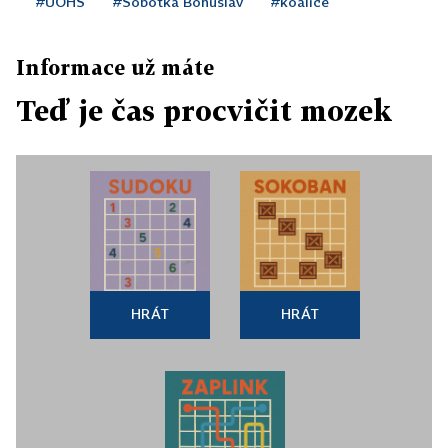
#ÚOHS
#Sobotka Bohuslav
#koalice
Informace už máte
Teď je čas procvičit mozek
HRÁT
HRÁT