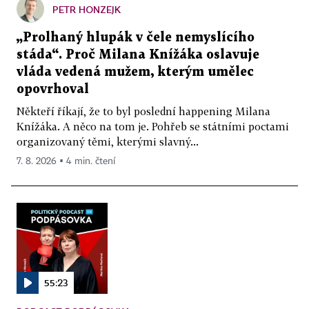
PETR HONZEJK
„Prolhaný hlupák v čele nemyslícího
stáda“. Proč Milana Knížáka oslavuje
vláda vedená mužem, kterým umělec
opovrhoval
Někteří říkají, že to byl poslední happening Milana
Knížáka. A něco na tom je. Pohřeb se státními poctami
organizovaný těmi, kterými slavný...
7. 8. 2026 ▪ 4 min. čtení
55:23