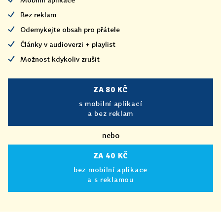
Bez reklam
Odemykejte obsah pro přátele
Články v audioverzi + playlist
Možnost kdykoliv zrušit
ZA 80 KČ
s mobilní aplikací
a bez reklam
nebo
ZA 40 KČ
bez mobilní aplikace
a s reklamou