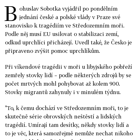
B
ohuslav Sobotka vyjádřil po pondělním
jednání české a polské vlády v Praze své
stanovisko k tragédiím ve Středozemním moři.
Podle něj musí EU usilovat o stabilizaci zemí,
odkud uprchlíci přicházejí. Uvedl také, že Česko je
připraveno zvýšit pomoc uprchlíkům.
Při víkendové tragédii v moři u libyjského pobřeží
zemřely stovky lidí – podle některých zdrojů by se
počet mrtvých mohl pohybovat až kolem 900.
Stovky migrantů zahynuly i v minulém týdnu.
"To, k čemu dochází ve Středozemním moři, to je
skutečně série obrovských neštěstí a lidských
tragédií. Umírají tam desítky, někdy stovky lidí a
to je věc, která samozřejmě nemůže nechat nikoho