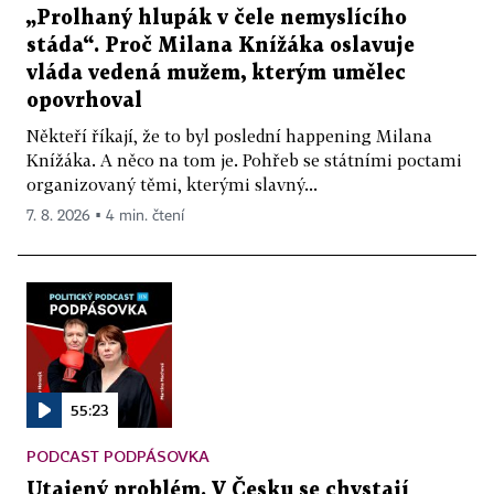
„Prolhaný hlupák v čele nemyslícího
stáda“. Proč Milana Knížáka oslavuje
vláda vedená mužem, kterým umělec
opovrhoval
Někteří říkají, že to byl poslední happening Milana
Knížáka. A něco na tom je. Pohřeb se státními poctami
organizovaný těmi, kterými slavný...
7. 8. 2026 ▪ 4 min. čtení
55:23
PODCAST PODPÁSOVKA
Utajený problém. V Česku se chystají