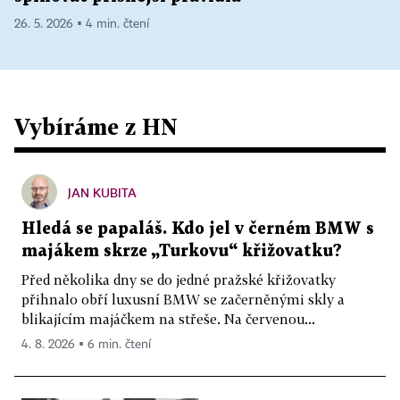
26. 5. 2026 ▪ 4 min. čtení
Vybíráme z HN
JAN KUBITA
Hledá se papaláš. Kdo jel v černém BMW s
majákem skrze „Turkovu“ křižovatku?
Před několika dny se do jedné pražské křižovatky
přihnalo obří luxusní BMW se začerněnými skly a
blikajícím majáčkem na střeše. Na červenou...
4. 8. 2026 ▪ 6 min. čtení