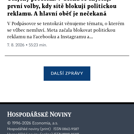
první volby, kdy sítě blokují politickou
reklamu. A hlavní oběť je nečekaná
V Podpásovce se tentokrát věnujeme tématu, o kterém
se vůbec nemluví. Meta začala blokovat politickou
reklamu na Facebooku a Instagramu a...
7. 8. 2026 ▪ 55:23 min.
DALŠÍ ZPRÁVY
©
1996-2026
Economia, a.s.
Hospodářské noviny (print) ISSN 0862-9587