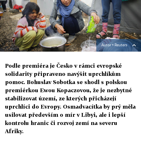
Autor ▪
Reuters
Podle premiéra je Česko v rámci evropské
solidarity připraveno navýšit uprchlíkům
pomoc. Bohuslav Sobotka se shodl s polskou
premiérkou Ewou Kopaczovou, že je nezbytné
stabilizovat území, ze kterých přicházejí
uprchlíci do Evropy. Osmadvacítka by prý měla
usilovat především o mír v Libyi, ale i lepší
kontrolu hranic či rozvoj zemí na severu
Afriky.