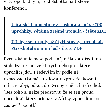
v Evropě klidným," řekl Sobotka na tiskové
konferenci.
U italské Lampedusy ztroskotala loď se 700
uprchlíky. Většina zřejmě utonula
- čtěte ZDE
U Libye se utopily až čtyři stovky uprchlíků.
Ztroskotala s nimi loď
- čtěte ZDE
Evropská unie by se podle něj měla soustředit na
stabilizací zemí, ze kterých nebo přes které
uprchlíci jdou. Především by podle něj
osmadvacítka měla usilovat o zprostředkování
míru v Libyi, odkud do Evropy směřují tisíce lidí.
"Bez toho si nelze představit, že se ten proud
uprchlíků, který přichází z Afriky, zpomalí nebo
zastaví," podotkl.