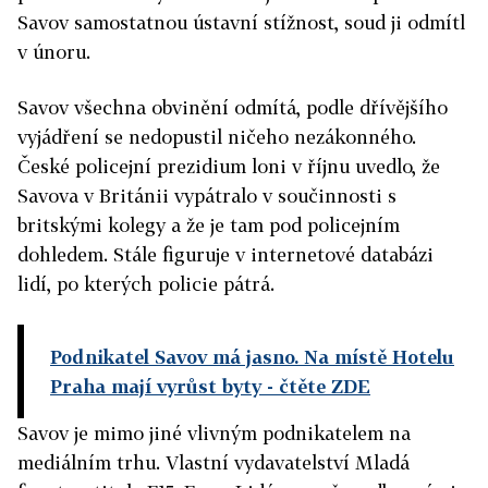
Savov samostatnou ústavní stížnost, soud ji odmítl
v únoru.
Savov všechna obvinění odmítá, podle dřívějšího
vyjádření se nedopustil ničeho nezákonného.
České policejní prezidium loni v říjnu uvedlo, že
Savova v Británii vypátralo v součinnosti s
britskými kolegy a že je tam pod policejním
dohledem. Stále figuruje v internetové databázi
lidí, po kterých policie pátrá.
Podnikatel Savov má jasno. Na místě Hotelu
Praha mají vyrůst byty
- čtěte ZDE
Savov je mimo jiné vlivným podnikatelem na
mediálním trhu. Vlastní vydavatelství Mladá