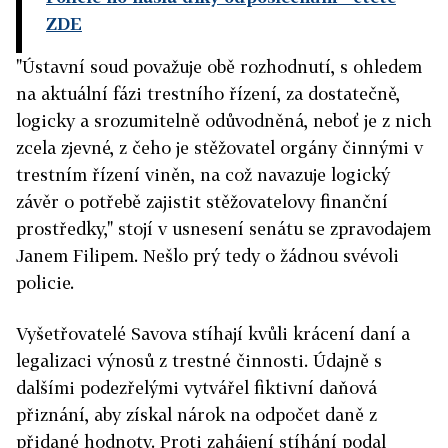
ZDE
"Ústavní soud považuje obě rozhodnutí, s ohledem
na aktuální fázi trestního řízení, za dostatečně,
logicky a srozumitelně odůvodněná, neboť je z nich
zcela zjevné, z čeho je stěžovatel orgány činnými v
trestním řízení viněn, na což navazuje logický
závěr o potřebě zajistit stěžovatelovy finanční
prostředky," stojí v usnesení senátu se zpravodajem
Janem Filipem. Nešlo prý tedy o žádnou svévoli
policie.
Vyšetřovatelé Savova stíhají kvůli krácení daní a
legalizaci výnosů z trestné činnosti. Údajně s
dalšími podezřelými vytvářel fiktivní daňová
přiznání, aby získal nárok na odpočet daně z
přidané hodnoty. Proti zahájení stíhání podal