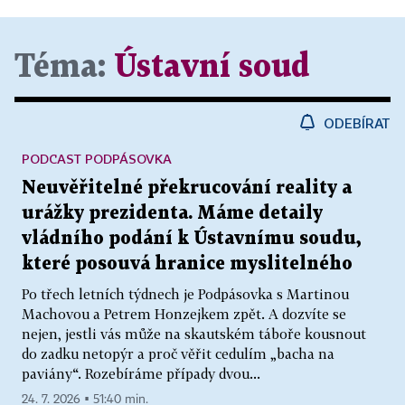
Téma:
Ústavní soud
ODEBÍRAT
PODCAST PODPÁSOVKA
Neuvěřitelné překrucování reality a
urážky prezidenta. Máme detaily
vládního podání k Ústavnímu soudu,
které posouvá hranice myslitelného
Po třech letních týdnech je Podpásovka s Martinou
Machovou a Petrem Honzejkem zpět. A dozvíte se
nejen, jestli vás může na skautském táboře kousnout
do zadku netopýr a proč věřit cedulím „bacha na
paviány“. Rozebíráme případy dvou...
24. 7. 2026 ▪ 51:40 min.