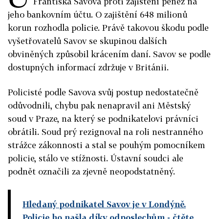
Františka Savova proti zajištění peněz na
jeho bankovním účtu. O zajištění 648 milionů
korun rozhodla policie. Právě takovou škodu podle
vyšetřovatelů Savov se skupinou dalších
obviněných způsobil krácením daní. Savov se podle
dostupných informací zdržuje v Británii.
Policisté podle Savova svůj postup nedostatečně
odůvodnili, chybu pak nenapravil ani Městský
soud v Praze, na který se podnikatelovi právníci
obrátili. Soud prý rezignoval na roli nestranného
strážce zákonnosti a stal se pouhým pomocníkem
policie, stálo ve stížnosti. Ústavní soudci ale
podnět označili za zjevně neopodstatněný.
Hledaný podnikatel Savov je v Londýně.
Policie ho našla díky odposlechům
- čtěte