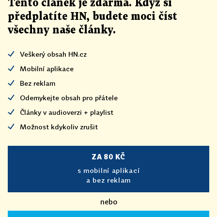
Tento článek
je
zdarma. Když si
předplatíte HN, budete moci číst
všechny naše články
.
Veškerý obsah HN.cz
Mobilní aplikace
Bez reklam
Odemykejte obsah pro přátele
Články v audioverzi + playlist
Možnost kdykoliv zrušit
ZA 80 KČ
s mobilní aplikací
a bez reklam
nebo