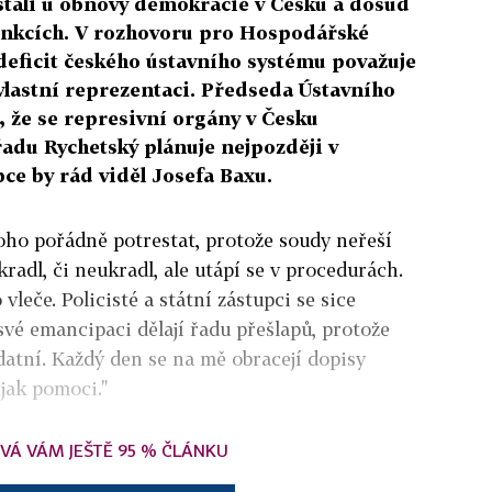
h stáli u obnovy demokracie v Česku a dosud
 funkcích. V rozhovoru pro Hospodářské
 deficit českého ústavního systému považuje
vlastní reprezentaci. Předseda Ústavního
 že se represivní orgány v Česku
adu Rychetský plánuje nejpozději v
pce by rád viděl Josefa Baxu.
oho pořádně potrestat, protože soudy neřeší
kradl, či neukradl, ale utápí se v procedurách.
vleče. Policisté a státní zástupci se sice
 své emancipaci dělají řadu přešlapů, protože
atní. Každý den se na mě obracejí dopisy
 jak pomoci."
VÁ VÁM JEŠTĚ 95 % ČLÁNKU