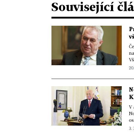
Související čl
P
v
Če
na
Vš
20.
N
K
V 
No
os
3. 