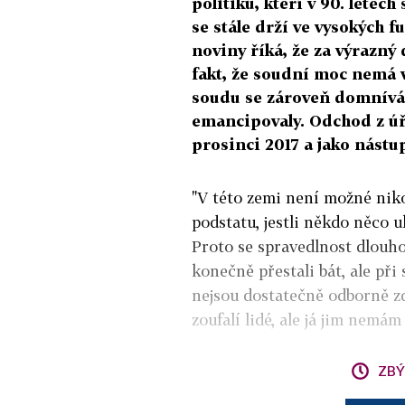
politiků, kteří v 90. letec
se stále drží ve vysokých
noviny říká, že za výrazný
fakt, že soudní moc nemá 
soudu se zároveň domnívá,
emancipovaly. Odchod z úř
prosinci 2017 a jako nástu
"V této zemi není možné nik
podstatu, jestli někdo něco u
Proto se spravedlnost dlouho 
konečně přestali bát, ale při
nejsou dostatečně odborně zd
zoufalí lidé, ale já jim nemám
ZBÝ