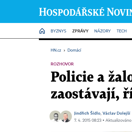
ZPRÁVY
HOME
BYZNYS
NÁZORY
TECH
HN.cz
›
Domácí
ROZHOVOR
Policie a ža
zaostávají, 
Jindřich Šídlo
Václav Dolejší
,
7. 4. 2015 08:23 ▪ Aktualizováno 