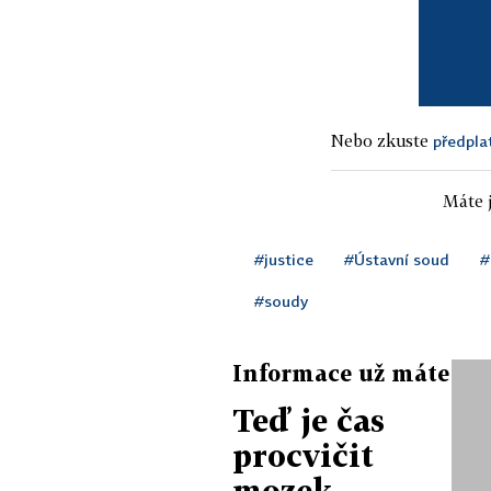
Nebo zkuste
předpla
Máte j
#justice
#Ústavní soud
#
#soudy
Informace už máte
Teď je čas
procvičit
mozek