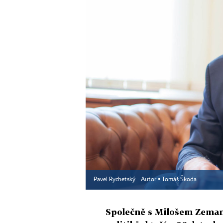
Pavel Rychetský
Autor ▪
Tomáš Škoda
Společně s Milošem Zeman