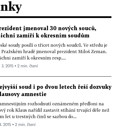
ánky
rezident jmenoval 30 nových souců,
šichni zamíří k okresním soudům
ské soudy posílí o třicet nových soudců. Ve středu je
 Pražském hradě jmenoval prezident Miloš Zeman.
ichni zamíří k okresním resp....
 3. 2015 ▪ 2 min. čtení
ejvyšší soud i po dvou letech řeší dozvuky
lausovy amnestie
amnestijním rozhodnutí oznámeném předloni na
vý rok Klaus nařídil zastavit stíhání trvající déle než
m let u trestných činů se sazbou do...
3. 2015 ▪ 2 min. čtení