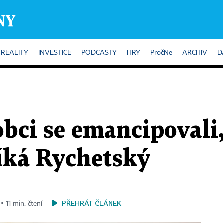
REALITY
INVESTICE
PODCASTY
HRY
PročNe
ARCHIV
D
lobci se emancipovali
říká Rychetský
PŘEHRÁT ČLÁNEK
▪ 11 min. čtení