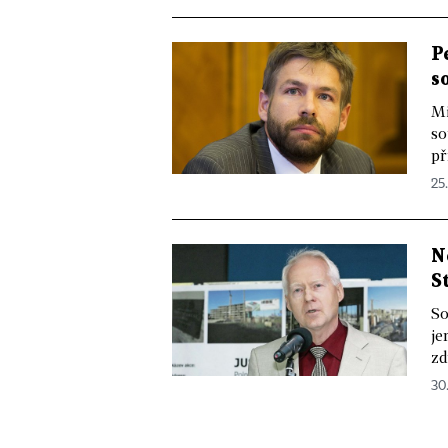
P
s
Mi
so
př
25.
N
S
So
je
zd
30.