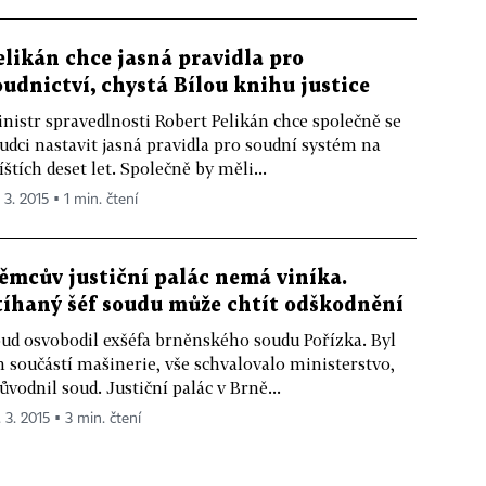
elikán chce jasná pravidla pro
oudnictví, chystá Bílou knihu justice
nistr spravedlnosti Robert Pelikán chce společně se
udci nastavit jasná pravidla pro soudní systém na
íštích deset let. Společně by měli...
 3. 2015 ▪ 1 min. čtení
ěmcův justiční palác nemá viníka.
tíhaný šéf soudu může chtít odškodnění
ud osvobodil exšéfa brněnského soudu Pořízka. Byl
n součástí mašinerie, vše schvalovalo ministerstvo,
ůvodnil soud. Justiční palác v Brně...
 3. 2015 ▪ 3 min. čtení