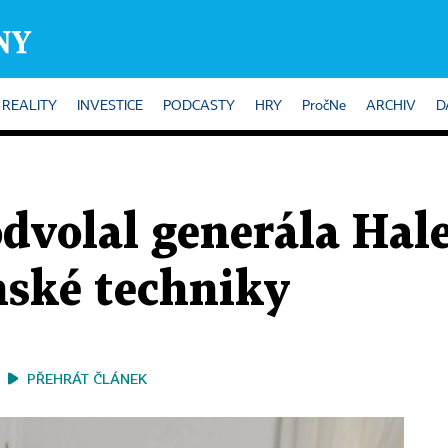
REALITY
INVESTICE
PODCASTY
HRY
PročNe
ARCHIV
D
odvolal generála Hal
nské techniky
PŘEHRÁT ČLÁNEK