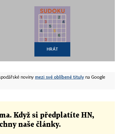
HRÁT
mezi své oblíbené tituly
ospodářské noviny
na Google
ma. Když si předplatíte HN,
echny naše články
.