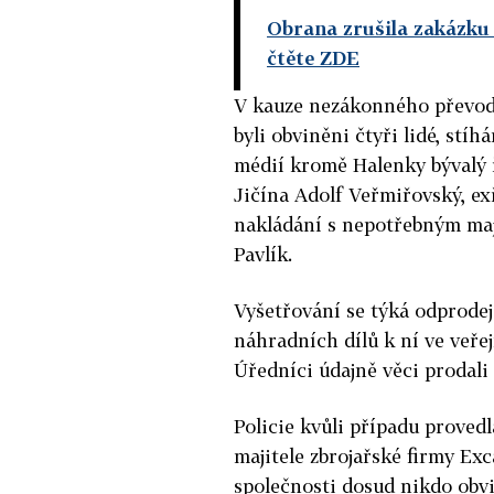
Obrana zrušila zakázku 
čtěte ZDE
V kauze nezákonného převodu
byli obviněni čtyři lidé, stí
médií kromě Halenky bývalý 
Jičína Adolf Veřmiřovský, ex
nakládání s nepotřebným ma
Pavlík.
Vyšetřování se týká odprodej
náhradních dílů k ní ve veře
Úředníci údajně věci prodali 
Policie kvůli případu proved
majitele zbrojařské firmy Exc
společnosti dosud nikdo obvi