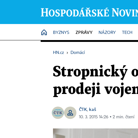
ZPRÁVY
HOME
BYZNYS
NÁZORY
TECH
HN.cz
›
Domácí
Stropnický 
prodeji voje
ČTK
kaš
,
10. 3. 2015 14:26 ▪ 2 min. čtení