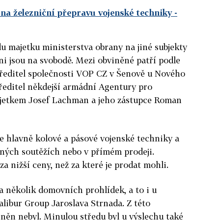
na železniční přepravu vojenské techniky
-
 majetku ministerstva obrany na jiné subjekty
háni jsou na svobodě. Mezi obviněné patří podle
ředitel společnosti VOP CZ v Šenově u Nového
ředitel někdejší armádní Agentury pro
jetkem Josef Lachman a jeho zástupce Roman
e hlavně kolové a pásové vojenské techniky a
jných soutěžích nebo v přímém prodeji.
za nižší ceny, než za které je prodat mohli.
la několik domovních prohlídek, a to i u
alibur Group Jaroslava Strnada. Z této
něn nebyl. Minulou středu byl u výslechu také