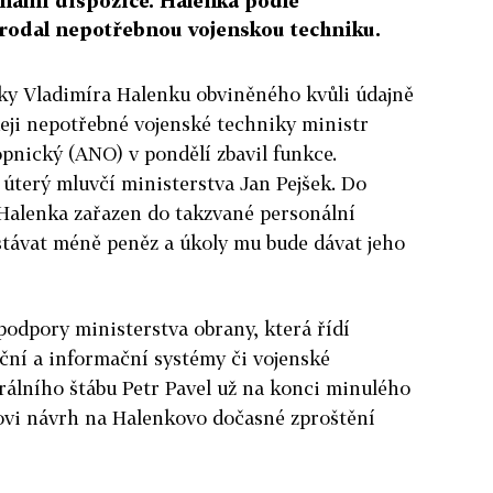
nální dispozice. Halenka podle
rodal nepotřebnou vojenskou techniku.
iky Vladimíra Halenku obviněného kvůli údajně
ji nepotřebné vojenské techniky ministr
pnický (ANO) v pondělí zbavil funkce.
 úterý mluvčí ministerstva Jan Pejšek. Do
 Halenka zařazen do takzvané personální
stávat méně peněz a úkoly mu bude dávat jeho
podpory ministerstva obrany, která řídí
ční a informační systémy či vojenské
rálního štábu Petr Pavel už na konci minulého
rovi návrh na Halenkovo dočasné zproštění