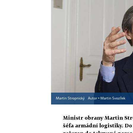
Martin Stropnický
Autor ▪
Martin Svozílek
Ministr obrany Martin Str
šéfa armádní logistiky. Do