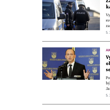
Ž
k
Vy
sv
za
5. 
A
V
o
s
Po
bý
Ja
5. 