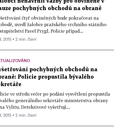
alobci nenavrhli vazby pro obviněné v
auze pochybných obchodů na obraně
šetřování čtyř obviněných bude pokračovat na
obodě, uvedl žalobce pražského vrchního státního
stupitelství Pavel Prygl. Policie případ...
3. 2015 ▪ 2 min. čtení
KTUALIZOVÁNO
yšetřování pochybných obchodů na
braně: Policie propustila bývalého
ekretáře
licie ve středu večer po podání vysvětlení propustila
valého generálního sekretáře ministerstva obrany
na Vylitu. Detektivové vyšetřují...
3. 2015 ▪ 2 min. čtení