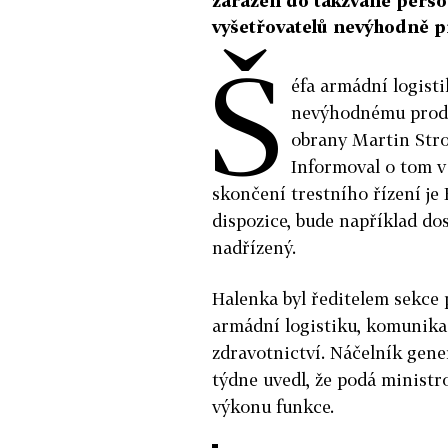
zařazen do takzvané perso
vyšetřovatelů nevýhodně p
Š
éfa armádní logist
nevýhodnému prode
obrany Martin Stro
Informoval o tom v
skončení trestního řízení je
dispozice, bude například do
nadřízený.
Halenka byl ředitelem sekce 
armádní logistiku, komunika
zdravotnictví. Náčelník gene
týdne uvedl, že podá minist
výkonu funkce.