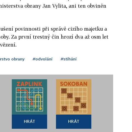
nisterstva obrany Jan Vylita, ani ten obviněn
rušení povinnosti při správě cizího majetku a
oby. Za první trestný čin hrozí dva až osm let
 vězení.
rstvo obrany
#odvolání
#stíhání
HRÁT
HRÁT