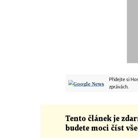
Přidejte si H
zprávách.
Tento článek
je
zdar
budete moci číst vš