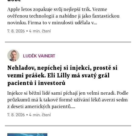
Apple letos zopakuje svůj nejlepší trik. Vezme
ověřenou technologii a nabídne ji jako fantastickou
novinku. Firma to v minulosti udělala v...
7. 8. 2026 ▪ 4 min. čtení
LUDĚK VAINERT
Nehladov, nepíchej si injekci, prostě si
vezmi prášek. Eli Lilly má svatý grál
pacientů i investorů
Injekce si běžní lidé sami píchají jen velmi neradi. Podle
průzkumů má k takové formě užívání léků averzi sedm
z deseti amerických pacientů....
7. 8. 2026 ▪ 4 min. čtení