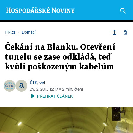
HN.cz
›
Domácí
Čekání na Blanku. Otevření
tunelu se zase odkládá, teď
kvůli poškozeným kabelům
ČTK
vel
,
24. 2. 2015 12:19 ▪ 2 min. čtení
PŘEHRÁT ČLÁNEK