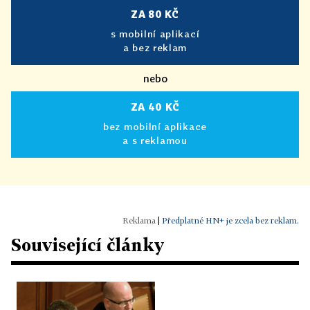
ZA 80 KČ
s mobilní aplikací
a bez reklam
nebo
ZA 40 KČ
bez mobilní aplikace
a s reklamou
|
Předplatné HN+ je zcela bez reklam.
Související články