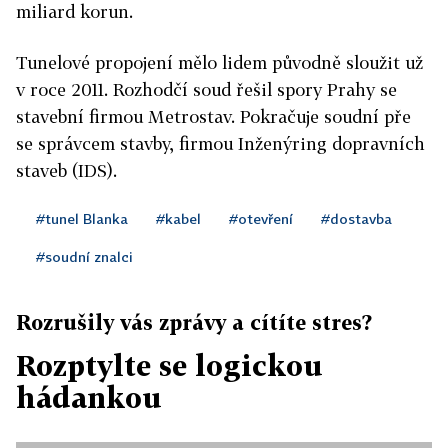
miliard korun.
Tunelové propojení mělo lidem původně sloužit už
v roce 2011. Rozhodčí soud řešil spory Prahy se
stavební firmou Metrostav. Pokračuje soudní pře
se správcem stavby, firmou Inženýring dopravních
staveb (IDS).
#tunel Blanka
#kabel
#otevření
#dostavba
#soudní znalci
Rozrušily vás zprávy a cítíte stres?
Rozptylte se logickou
hádankou