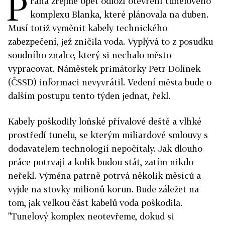
P
raha zřejmě opět odloží otevření tunelového
komplexu Blanka, které plánovala na duben.
Musí totiž vyměnit kabely technického
zabezpečení, jež zničila voda. Vyplývá to z posudku
soudního znalce, který si nechalo město
vypracovat. Náměstek primátorky Petr Dolínek
(ČSSD) informaci nevyvrátil. Vedení města bude o
dalším postupu tento týden jednat, řekl.
Kabely poškodily loňské přívalové deště a vlhké
prostředí tunelu, se kterým miliardové smlouvy s
dodavatelem technologií nepočítaly. Jak dlouho
práce potrvají a kolik budou stát, zatím nikdo
neřekl. Výměna patrně potrvá několik měsíců a
vyjde na stovky milionů korun. Bude záležet na
tom, jak velkou část kabelů voda poškodila.
"Tunelový komplex neotevřeme, dokud si