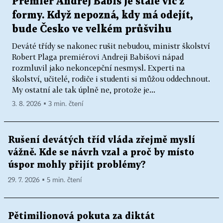
Premiér Andrej Babiš je stále víc z
formy. Když nepozná, kdy má odejít,
bude Česko ve velkém průšvihu
Deváté třídy se nakonec rušit nebudou, ministr školství
Robert Plaga premiérovi Andreji Babišovi nápad
rozmluvil jako nekoncepční nesmysl. Experti na
školství, učitelé, rodiče i studenti si můžou oddechnout.
My ostatní ale tak úplně ne, protože je...
3. 8. 2026 ▪ 3 min. čtení
Rušení devátých tříd vláda zřejmě myslí
vážně. Kde se návrh vzal a proč by místo
úspor mohly přijít problémy?
29. 7. 2026 ▪ 5 min. čtení
Pětimilionová pokuta za diktát