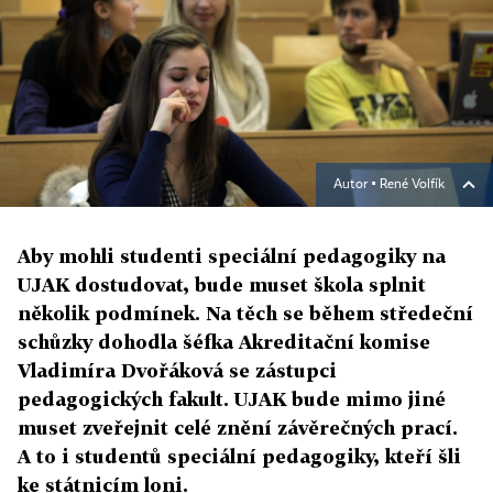
Autor ▪
René Volfík
Aby mohli studenti speciální pedagogiky na
UJAK dostudovat, bude muset škola splnit
několik podmínek. Na těch se během středeční
schůzky dohodla šéfka Akreditační komise
Vladimíra Dvořáková se zástupci
pedagogických fakult. UJAK bude mimo jiné
muset zveřejnit celé znění závěrečných prací.
A to i studentů speciální pedagogiky, kteří šli
ke státnicím loni.