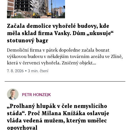
Začala demolice vyhořelé budovy, kde
měla sklad firma Vasky. Dům „ukusuje“
stotunový bagr
Demoliční firma v pátek dopoledne začala bourat
výškovou budovu v někdejším továrním areálu ve Zlíně,
která v červenci vyhořela. Zničený objekt...
7. 8. 2026 ▪ 3 min. čtení
PETR HONZEJK
„Prolhaný hlupák v čele nemyslícího
stáda“. Proč Milana Knížáka oslavuje
vláda vedená mužem, kterým umělec
opovrhoval