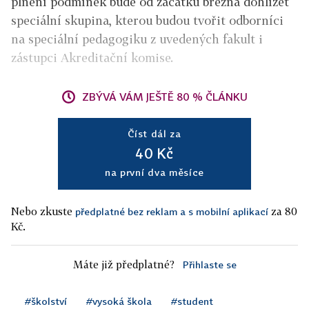
plnění podmínek bude od začátku března dohlížet
speciální skupina, kterou budou tvořit odborníci
na speciální pedagogiku z uvedených fakult i
zástupci Akreditační komise.
ZBÝVÁ VÁM JEŠTĚ 80 % ČLÁNKU
Číst dál za
40 Kč
na první dva měsíce
Nebo zkuste
za 80
předplatné bez reklam a s mobilní aplikací
Kč.
Máte již předplatné?
Přihlaste se
#školství
#vysoká škola
#student