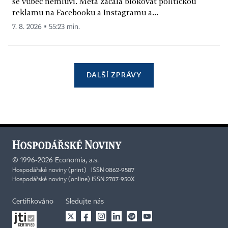
se vůbec nemluví. Meta začala blokovat politickou
reklamu na Facebooku a Instagramu a...
7. 8. 2026 ▪ 55:23 min.
DALŠÍ ZPRÁVY
©
1996-2026
Economia, a.s.
Hospodářské noviny (print) ISSN 0862-9587
Hospodářské noviny (online) ISSN 2787-950X
Certifikováno
Sledujte nás