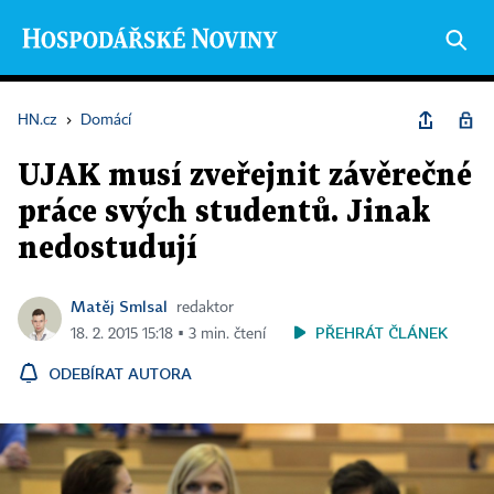
HN.cz
›
Domácí
UJAK musí zveřejnit závěrečné
práce svých studentů. Jinak
nedostudují
Matěj Smlsal
redaktor
PŘEHRÁT ČLÁNEK
18. 2. 2015 15:18 ▪ 3 min. čtení
ODEBÍRAT AUTORA