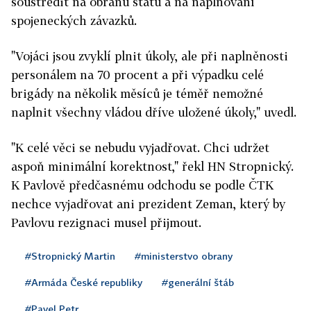
soustředit na obranu státu a na naplňování
spojeneckých závazků.
"Vojáci jsou zvyklí plnit úkoly, ale při naplněnosti
personálem na 70 procent a při výpadku celé
brigády na několik měsíců je téměř nemožné
naplnit všechny vládou dříve uložené úkoly," uvedl.
"K celé věci se nebudu vyjadřovat. Chci udržet
aspoň minimální korektnost," řekl HN Stropnický.
K Pavlově předčasnému odchodu se podle ČTK
nechce vyjadřovat ani prezident Zeman, který by
Pavlovu rezignaci musel přijmout.
#Stropnický Martin
#ministerstvo obrany
#Armáda České republiky
#generální štáb
#Pavel Petr