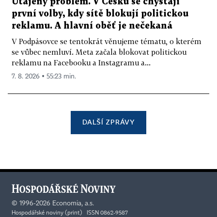
Utajený problém. V Česku se chystají
první volby, kdy sítě blokují politickou
reklamu. A hlavní oběť je nečekaná
V Podpásovce se tentokrát věnujeme tématu, o kterém
se vůbec nemluví. Meta začala blokovat politickou
reklamu na Facebooku a Instagramu a...
7. 8. 2026 ▪ 55:23 min.
DALŠÍ ZPRÁVY
©
1996-2026
Economia, a.s.
Hospodářské noviny (print) ISSN 0862-9587