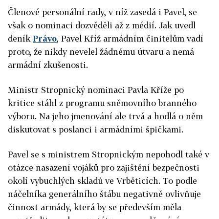
Členové personální rady, v níž zasedá i Pavel, se
však o nominaci dozvěděli až z médií. Jak uvedl
deník
Právo
, Pavel Kříž armádním činitelům vadí
proto, že nikdy nevelel žádnému útvaru a nemá
armádní zkušenosti.
Ministr Stropnický nominaci Pavla Kříže po
kritice stáhl z programu sněmovního branného
výboru. Na jeho jmenování ale trvá a hodlá o něm
diskutovat s poslanci i armádními špičkami.
Pavel se s ministrem Stropnickým nepohodl také v
otázce nasazení vojáků pro zajištění bezpečnosti
okolí vybuchlých skladů ve Vrběticích. To podle
náčelníka generálního štábu negativně ovlivňuje
činnost armády, která by se především měla