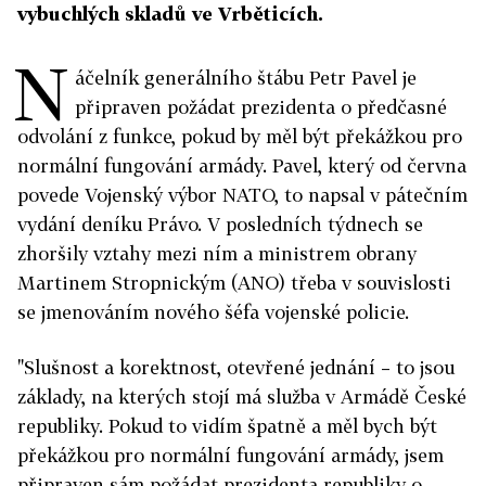
vybuchlých skladů ve Vrběticích.
N
áčelník generálního štábu Petr Pavel je
připraven požádat prezidenta o předčasné
odvolání z funkce, pokud by měl být překážkou pro
normální fungování armády. Pavel, který od června
povede Vojenský výbor NATO, to napsal v pátečním
vydání deníku Právo. V posledních týdnech se
zhoršily vztahy mezi ním a ministrem obrany
Martinem Stropnickým (ANO) třeba v souvislosti
se jmenováním nového šéfa vojenské policie.
"Slušnost a korektnost, otevřené jednání – to jsou
základy, na kterých stojí má služba v Armádě České
republiky. Pokud to vidím špatně a měl bych být
překážkou pro normální fungování armády, jsem
připraven sám požádat prezidenta republiky o