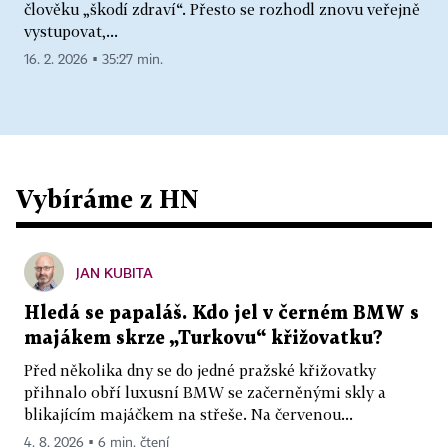
člověku „škodí zdraví“. Přesto se rozhodl znovu veřejně
vystupovat,...
16. 2. 2026 ▪ 35:27 min.
Vybíráme z HN
JAN KUBITA
Hledá se papaláš. Kdo jel v černém BMW s
majákem skrze „Turkovu“ křižovatku?
Před několika dny se do jedné pražské křižovatky
přihnalo obří luxusní BMW se začerněnými skly a
blikajícím majáčkem na střeše. Na červenou...
4. 8. 2026 ▪ 6 min. čtení