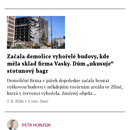
Začala demolice vyhořelé budovy, kde
měla sklad firma Vasky. Dům „ukusuje“
stotunový bagr
Demoliční firma v pátek dopoledne začala bourat
výškovou budovu v někdejším továrním areálu ve Zlíně,
která v červenci vyhořela. Zničený objekt...
7. 8. 2026 ▪ 3 min. čtení
PETR HONZEJK