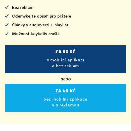
Bez reklam
Odemykejte obsah pro přátele
Články v audioverzi + playlist
Možnost kdykoliv zrušit
ZA 80 KČ
s mobilní aplikací
a bez reklam
nebo
ZA 40 KČ
bez mobilní aplikace
a s reklamou