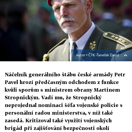
Autor ▪
ČTK -Taneček David
Náčelník generálního štábu české armády Petr
Pavel hrozí předčasným odchodem z funkce
kvůli sporům s ministrem obrany Martinem
Stropnickým. Vadí mu, že Stropnický
neprojednal nominaci šéfa vojenské policie s
personální radou ministerstva, v níž také
zasedá. Kritizoval také využití vojenských
brigád při zajišťování bezpečnosti okolí