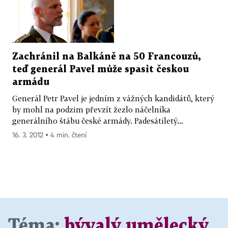
Zachránil na Balkáně na 50 Francouzů,
teď generál Pavel může spasit českou
armádu
Generál Petr Pavel je jedním z vážných kandidátů, který
by mohl na podzim převzít žezlo náčelníka
generálního štábu české armády. Padesátiletý...
16. 3. 2012 ▪ 4 min. čtení
Téma:
bývalý umělecký