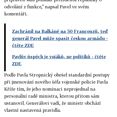
odvolání z funkce," napsal Pavel ve svém
komentáři.
Zachránil na Balkáně na 50 Francouzů, teď
generál Pavel může spasit českou armádu
-
čtěte ZDE
Pavlův úspěch je vojáků, ne politiků
- čtěte
ZDE
Podle Pavla Stropnický obešel standardní postupy
při jmenování nového šéfa vojenské policie Pavla
Kříže tím, že jeho nominaci neprojednal na
personální radě ministra, kterou přitom sám
ustanovil. Generálovi vadí, že ministr obchází
vlastní nastavená pravidla.