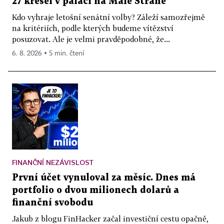
27 křesel v paláci na Malé Straně
Kdo vyhraje letošní senátní volby? Záleží samozřejmě
na kritériích, podle kterých budeme vítězství
posuzovat. Ale je velmi pravděpodobné, že...
6. 8. 2026 ▪ 5 min. čtení
FINANČNÍ NEZÁVISLOST
První účet vynuloval za měsíc. Dnes má
portfolio o dvou milionech dolarů a
finanční svobodu
Jakub z blogu FinHacker začal investiční cestu opačně,