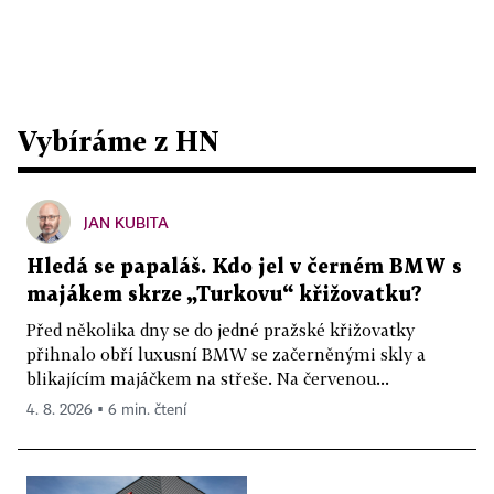
Vybíráme z HN
JAN KUBITA
Hledá se papaláš. Kdo jel v černém BMW s
majákem skrze „Turkovu“ křižovatku?
Před několika dny se do jedné pražské křižovatky
přihnalo obří luxusní BMW se začerněnými skly a
blikajícím majáčkem na střeše. Na červenou...
4. 8. 2026 ▪ 6 min. čtení