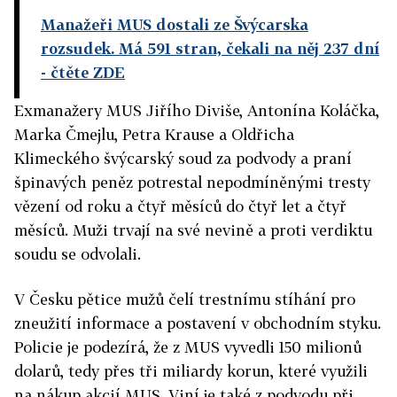
Manažeři MUS dostali ze Švýcarska
rozsudek. Má 591 stran, čekali na něj 237 dní
- čtěte ZDE
Exmanažery MUS Jiřího Diviše, Antonína Koláčka,
Marka Čmejlu, Petra Krause a Oldřicha
Klimeckého švýcarský soud za podvody a praní
špinavých peněz potrestal nepodmíněnými tresty
vězení od roku a čtyř měsíců do čtyř let a čtyř
měsíců. Muži trvají na své nevině a proti verdiktu
soudu se odvolali.
V Česku pětice mužů čelí trestnímu stíhání pro
zneužití informace a postavení v obchodním styku.
Policie je podezírá, že z MUS vyvedli 150 milionů
dolarů, tedy přes tři miliardy korun, které využili
na nákup akcií MUS. Viní je také z podvodu při