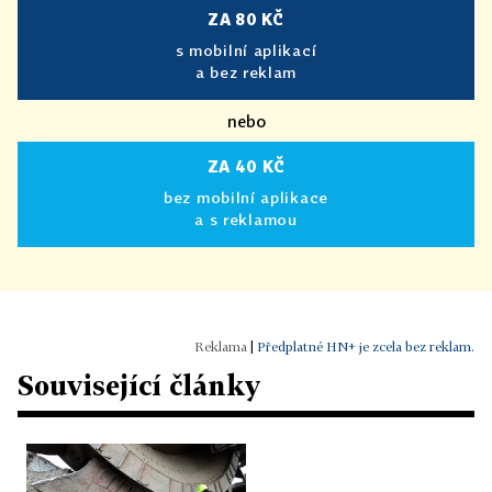
ZA 80 KČ
s mobilní aplikací
a bez reklam
nebo
ZA 40 KČ
bez mobilní aplikace
a s reklamou
|
Předplatné HN+ je zcela bez reklam.
Související články