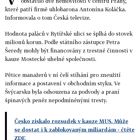
obstavilo dvě nemovitosti v centru Prahy,
které patří firmě uhlobarona Antonína Koláčka.
Informovala o tom Česká televize.
Hodnota paláců v Rytířské ulici se šplhá do stovek
milionů korun. Podle státního zástupce Petra
Šeredy mohly být financovány z trestné činnosti v
kauze Mostecké uhelné společnosti.
Pětice manažerů v ní čelí stíhání pro zneužití
informace a postavení v obchodním styku. Ve
Švýcarsku byla odsouzena za podvody a praní
špinavých peněz nepodmíněnými tresty.
Česko získalo rozsudek v kauze MUS. Může
se dostat i k zablokovaným miliardám
- čtěte
ZDE