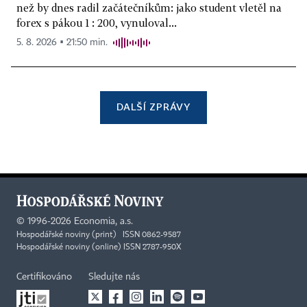
než by dnes radil začátečníkům: jako student vletěl na
forex s pákou 1 : 200, vynuloval...
5. 8. 2026 ▪ 21:50 min.
DALŠÍ ZPRÁVY
©
1996-2026
Economia, a.s.
Hospodářské noviny (print) ISSN 0862-9587
Hospodářské noviny (online) ISSN 2787-950X
Certifikováno
Sledujte nás