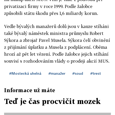
privatizaci firmy v roce 1999. Podle žalobce
způsobili státu škodu přes 1,6 miliardy korun.
Vedle bývalých manažerů dolů jsou v kauze stíháni
také bývalý náměstek ministra průmyslu Robert
Sýkora a zbrojař Pavel Musela. Sýkora čelí obvinění
z přijímání úplatku a Musela z podplácení. Oběma
hrozí až pět let vězení. Podle žalobce jejich stíhání
souvisí s rozhodováním vlády o prodeji akcií MUS.
#Mostecká uhelná
#manažer
#soud
#trest
Informace už máte
Teď je čas procvičit mozek