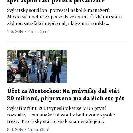
zpět aspoň část peněz z privatizace
Švýcarský soud loni potrestal několik manažerů
Mostecké uhelné za podvody vězením. Českému státu
žádnou satisfakci nepřiznal, i když mu vznikla...
1. 6. 2014 ▪ 2 min. čtení
Účet za Mosteckou: Na právníky dal stát
30 milionů, připraveno má dalších sto pět
Švýcaři v říjnu 2013 vynesli v kauze MUS první
rozsudky - exmanažeři dostali v Bellinzoně vysoké
tresty. Pro český stát to však znamenalo jen...
8. 1. 2014 ▪ 4 min. čtení