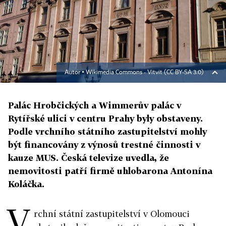
Autor ▪
Wikimedia Commons - Vitvit (CC BY-SA 3.0)
Palác Hrobčických a Wimmerův palác v
Rytířské ulici v centru Prahy byly obstaveny.
Podle vrchního státního zastupitelství mohly
být financovány z výnosů trestné činnosti v
kauze MUS. Česká televize uvedla, že
nemovitosti patří firmě uhlobarona Antonína
Koláčka.
V
rchní státní zastupitelství v Olomouci