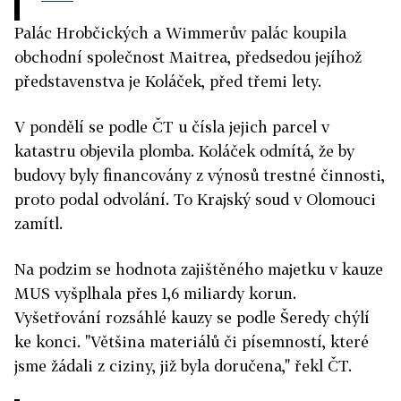
Palác Hrobčických a Wimmerův palác koupila
obchodní společnost Maitrea, předsedou jejíhož
představenstva je Koláček, před třemi lety.
V pondělí se podle ČT u čísla jejich parcel v
katastru objevila plomba. Koláček odmítá, že by
budovy byly financovány z výnosů trestné činnosti,
proto podal odvolání. To Krajský soud v Olomouci
zamítl.
Na podzim se hodnota zajištěného majetku v kauze
MUS vyšplhala přes 1,6 miliardy korun.
Vyšetřování rozsáhlé kauzy se podle Šeredy chýlí
ke konci. "Většina materiálů či písemností, které
jsme žádali z ciziny, již byla doručena," řekl ČT.