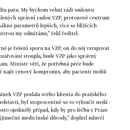
adiu patu. My bychom velmi rádi smlouvu
álených správní radou VZP, protonové centrum
sáhne parametrů lepších, více se blížících
terou my odmítáme," řekl ředitel.
ě je řešení sporu na VZP, on do něj vstupovat
ozařování stoupla, bude VZP jako správný
nam. Ministr věří, že potřebná péče bude
ří najít cenový kompromis, aby pacienti mohli
dmínek VZP poslala svého klienta do pražského
dstavit, byť stoprocentně se to vyloučit nedá -
sto ojedinělý případ, kdy by pro léčbu v Praze
ýjimečné medicínské důvody," doplnil mluvčí