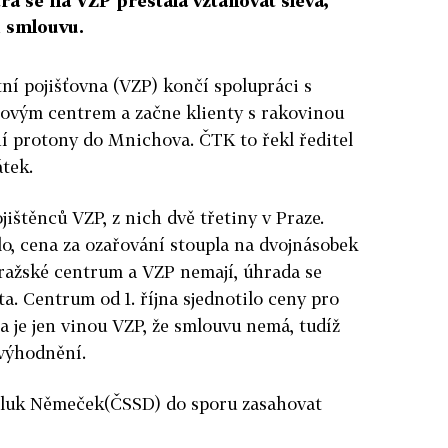
ra se na VZP přestala vztahovat sleva,
 smlouvu.
ní pojišťovna (VZP) končí spolupráci s
ovým centrem a začne klienty s rakovinou
ní protony do Mnichova. ČTK to řekl ředitel
tek.
jištěnců VZP, z nich dvě třetiny v Praze.
o, cena za ozařování stoupla na dvojnásobek
ažské centrum a VZP nemají, úhrada se
a. Centrum od 1. října sjednotilo ceny pro
 je jen vinou VZP, že smlouvu nemá, tudíž
zvýhodnění.
pluk Němeček(ČSSD) do sporu zasahovat