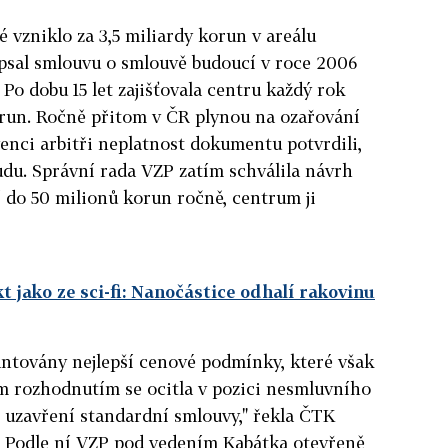
vzniklo za 3,5 miliardy korun v areálu
sal smlouvu o smlouvě budoucí v roce 2006
Po dobu 15 let zajišťovala centru každý rok
orun. Ročně přitom v ČR plynou na ozařování
venci arbitři neplatnost dokumentu potvrdili,
oudu. Správní rada VZP zatím schválila návrh
 do 50 milionů korun ročně, centrum ji
t jako ze sci-fi: Nanočástice odhalí rakovinu
ntovány nejlepší cenové podmínky, které však
m rozhodnutím se ocitla v pozici nesmluvního
 uzavření standardní smlouvy," řekla ČTK
. Podle ní VZP pod vedením Kabátka otevřeně