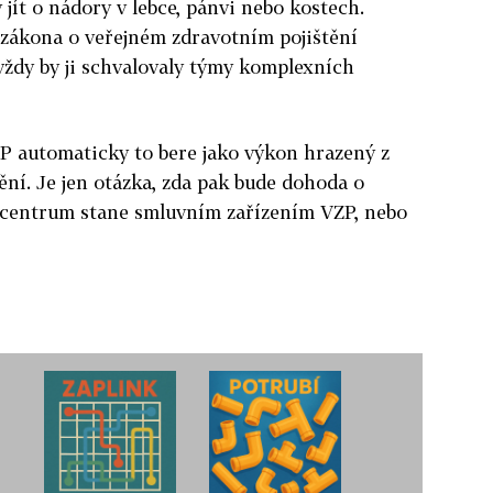
jít o nádory v lebce, pánvi nebo kostech.
 zákona o veřejném zdravotním pojištění
vždy by ji schvalovaly týmy komplexních
ZP automaticky to bere jako výkon hrazený z
ění. Je jen otázka, zda pak bude dohoda o
é centrum stane smluvním zařízením VZP, nebo