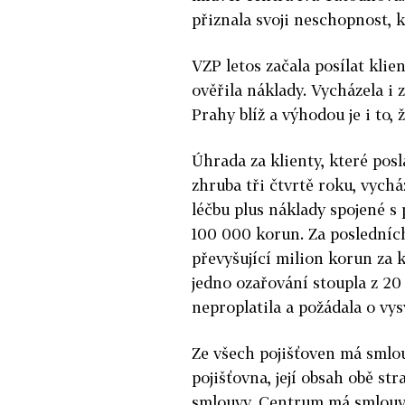
přiznala svoji neschopnost, k
VZP letos začala posílat klie
ověřila náklady. Vycházela i 
Prahy blíž a výhodou je i to,
Úhrada za klienty, které pos
zhruba tři čtvrtě roku, vych
léčbu plus náklady spojené s
100 000 korun. Za posledních
převyšující milion korun za k
jedno ozařování stoupla z 2
neproplatila a požádala o vysv
Ze všech pojišťoven má smlo
pojišťovna, její obsah obě st
smlouvy. Centrum má smlouvy