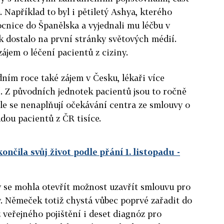
 Například to byl i pětiletý Ashya, kterého
ocnice do Španělska a vyjednali mu léčbu v
k dostalo na první stránky světových médií.
zájem o léčení pacientů z ciziny.
dním roce také zájem v Česku, lékaři více
. Z původních jednotek pacientů jsou to ročně
tele se nenaplňují očekávání centra ze smlouvy o
dou pacientů z ČR tisíce.
čila svůj život podle přání 1. listopadu
-
y se mohla otevřít možnost uzavřít smlouvu pro
. Němeček totiž chystá vůbec poprvé zařadit do
veřejného pojištění i deset diagnóz pro