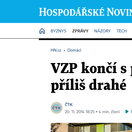
ZPRÁVY
HOME
BYZNYS
NÁZORY
TECH
HN.cz
›
Domácí
VZP končí s 
příliš drahé
ČTK
20. 11. 2014 18:25 ▪ 4 min. čtení