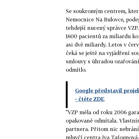
Se soukromým centrem, které 
Nemocnice Na Bulovce, podep
tehdejší nucený správce VZP. 
1600 pacientů za miliardu k
asi dvě miliardy. Letos v čer
čeká se ještě na vyjádření s
smlouvy s úhradou ozařování
odmítlo.
Google představil projek
- čtěte ZDE
"VZP měla od roku 2006 gara
opakovaně odmítala. Vlastní
partnera. Přitom nic nebrání
mluvčí centra Iva Taťounová