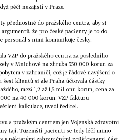
dyž péči nezajistí v Praze.
nty přednostně do pražského centra, aby si
z argumentů, že pro české pacienty je to do
 že personál s nimi komunikuje česky.
lala VZP do pražského centra za posledního
ázely v Mnichově na zhruba 550 000 korun za
 pobytem v zahraničí, což je řádově navýšení o
 šest klientů si ale Praha účtovala částky
aždého, mezi 1,2 až 1,5 milionu korun, cena za
0 000 na 40 000 korun. VZP fakturu
ětlení kalkulace, uvedl ředitel.
uvu s pražským centrem jen Vojenská zdravotní
rany tají. Tuzemští pacienti se tedy léčí mimo
 s některými zahraničními pojišťovnami, část