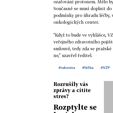
ozařování protonem. Mělo by 
Současně se musí doplnit do
podmínky pro úhradu léčby, 
onkologických center.
"Když to bude ve vyhlášce, V
veřejného zdravotního pojišt
smlouvě, tedy zda se pražsk
ne," uzavřel ředitel.
#rakovina
#léčba
#VZP
Rozrušily vás
zprávy a cítíte
stres?
Rozptylte se