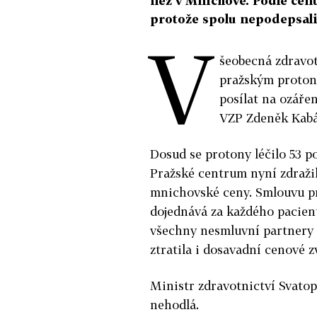
než v Mnichově. Podle cent
protože spolu nepodepsali
V
šeobecná zdravot
pražským proton
posílat na ozáře
VZP Zdeněk Kabá
Dosud se protony léčilo 53 po
Pražské centrum nyní zdražil
mnichovské ceny. Smlouvu pr
dojednává za každého pacient
všechny nesmluvní partnery a
ztratila i dosavadní cenové 
Ministr zdravotnictví Svato
nehodlá.