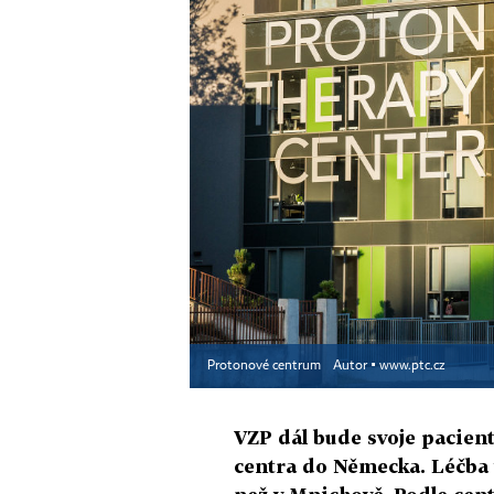
Protonové centrum
Autor ▪
www.ptc.cz
VZP dál bude svoje pacien
centra do Německa. Léčba v