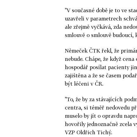
"V současné době je to ve st
uzavřeli v parametrech schv
ale zřejmě vyčkává, zda nedo
smlouvě o smlouvě budoucí, k
Němeček ČTK řekl, že primárn
nebude. Chápe, že když cena 
hospodář posílat pacienty ji
zajištěna a že se časem poda
být léčeni v ČR.
"To, že by za stávajících po
centra, si téměř nedovedu pře
muselo by jít o opravdu napro
hovořily jednoznačně zcela v
VZP Oldřich Tichý.