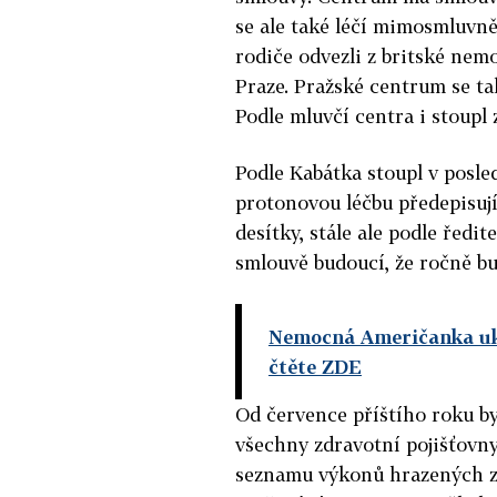
se ale také léčí mimosmluvně.
rodiče odvezli z britské nem
Praze. Pražské centrum se ta
Podle mluvčí centra i stoupl 
Podle Kabátka stoupl v posle
protonovou léčbu předepisují
desítky, stále ale podle ředi
smlouvě budoucí, že ročně bu
Nemocná Američanka ukon
čtěte ZDE
Od července příštího roku b
všechny zdravotní pojišťovny
seznamu výkonů hrazených z 