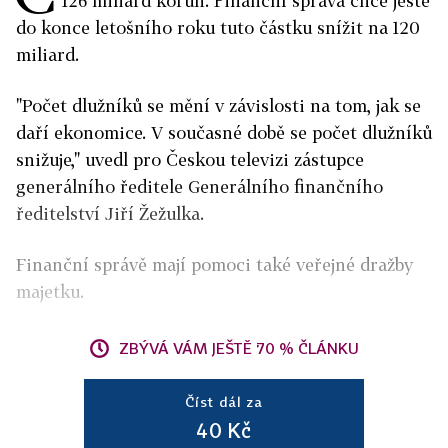
126 miliard korun. Finanční správa chce ještě
do konce letošního roku tuto částku snížit na 120
miliard.
"Počet dlužníků se mění v závislosti na tom, jak se
daří ekonomice. V současné době se počet dlužníků
snižuje," uvedl pro Českou televizi zástupce
generálního ředitele Generálního finančního
ředitelství Jiří Žežulka.
Finanční správě mají pomoci také veřejné dražby
majetku.
ZBÝVÁ VÁM JEŠTĚ 70 % ČLÁNKU
Číst dál za
40 Kč