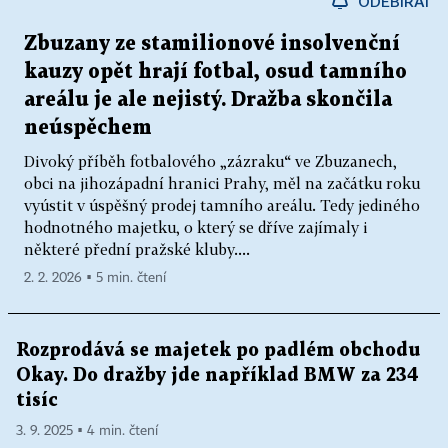
ODEBÍRAT
Zbuzany ze stamilionové insolvenční
kauzy opět hrají fotbal, osud tamního
areálu je ale nejistý. Dražba skončila
neúspěchem
Divoký příběh fotbalového „zázraku“ ve Zbuzanech,
obci na jihozápadní hranici Prahy, měl na začátku roku
vyústit v úspěšný prodej tamního areálu. Tedy jediného
hodnotného majetku, o který se dříve zajímaly i
některé přední pražské kluby....
2. 2. 2026 ▪ 5 min. čtení
Rozprodává se majetek po padlém obchodu
Okay. Do dražby jde například BMW za 234
tisíc
3. 9. 2025 ▪ 4 min. čtení