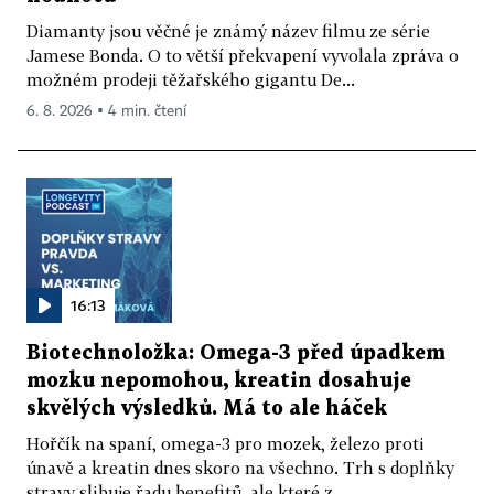
Diamanty jsou věčné je známý název filmu ze série
Jamese Bonda. O to větší překvapení vyvolala zpráva o
možném prodeji těžařského gigantu De...
6. 8. 2026 ▪ 4 min. čtení
16:13
Biotechnoložka: Omega-3 před úpadkem
mozku nepomohou, kreatin dosahuje
skvělých výsledků. Má to ale háček
Hořčík na spaní, omega-3 pro mozek, železo proti
únavě a kreatin dnes skoro na všechno. Trh s doplňky
stravy slibuje řadu benefitů, ale které z...