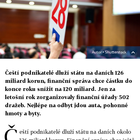
Autor ▪
Shutterstock
Čeští podnikatelé dluží státu na daních 126
miliard korun, finanční správa chce částku do
konce roku snížit na 120 miliard. Jen za
letošní rok zorganizovaly finanční úřady 502
dražeb. Nejlépe na odbyt jdou auta, pohonné
hmoty a byty.
Č
eští podnikatelé dluží státu na daních okolo