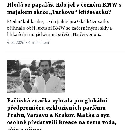
Hledá se papaláš. Kdo jel v černém BMW s
majákem skrze „Turkovu“ křižovatku?
Před několika dny se do jedné pražské křižovatky
přihnalo obří luxusní BMW se začerněnými skly a
blikajícím majáčkem na střeše. Na červenou...
4. 8. 2026 ▪ 6 min. čtení
Pařížská značka vybrala pro globální
předpremiéru exkluzivních parfémů
Prahu, Varšavu a Krakov. Matka a syn
osobně představili kreace na téma voda,
růže a pižmo