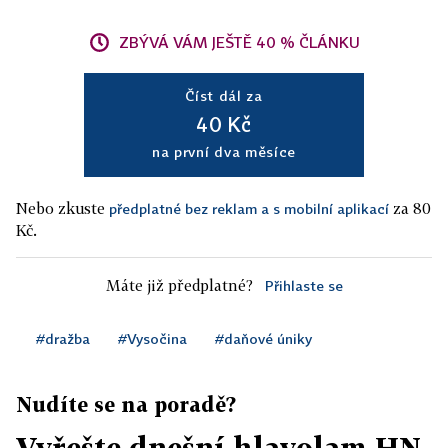
ZBÝVÁ VÁM JEŠTĚ 40 % ČLÁNKU
Číst dál za
40 Kč
na první dva měsíce
Nebo zkuste
za 80
předplatné bez reklam a s mobilní aplikací
Kč.
Máte již předplatné?
Přihlaste se
#dražba
#Vysočina
#daňové úniky
Nudíte se na poradě?
Vyřešte dnešní hlavolam HN