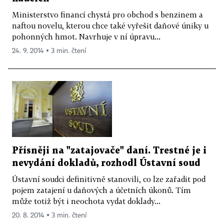
Ministerstvo financí chystá pro obchod s benzinem a
naftou novelu, kterou chce také vyřešit daňové úniky u
pohonných hmot. Navrhuje v ní úpravu...
24. 9. 2014 ▪ 3 min. čtení
Přísněji na "zatajovače" daní. Trestné je i
nevydání dokladů, rozhodl Ústavní soud
Ústavní soudci definitivně stanovili, co lze zařadit pod
pojem zatajení u daňových a účetních úkonů. Tím
může totiž být i neochota vydat doklady...
20. 8. 2014 ▪ 3 min. čtení