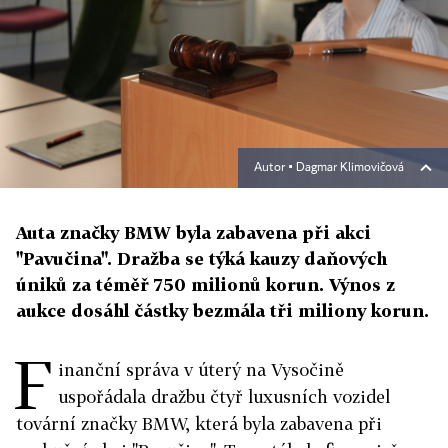
Autor ▪
Dagmar Klimovičová
Auta značky BMW byla zabavena při akci
"Pavučina". Dražba se týká kauzy daňových
úniků za téměř 750 milionů korun. Výnos z
aukce dosáhl částky bezmála tři miliony korun.
F
inanční správa v úterý na Vysočině
uspořádala dražbu čtyř luxusních vozidel
tovární značky BMW, která byla zabavena při