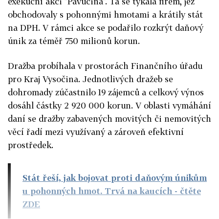
exekuční akci "Pavučina". Ta se týkala firem, jež
obchodovaly s pohonnými hmotami a krátily stát
na DPH. V rámci akce se podařilo rozkrýt daňový
únik za téměř 750 milionů korun.
Dražba probíhala v prostorách Finančního úřadu
pro Kraj Vysočina. Jednotlivých dražeb se
dohromady zúčastnilo 19 zájemců a celkový výnos
dosáhl částky 2 920 000 korun. V oblasti vymáhání
daní se dražby zabavených movitých či nemovitých
věcí řadí mezi využívaný a zároveň efektivní
prostředek.
Stát řeší, jak bojovat proti daňovým únikům
u pohonných hmot. Trvá na kaucích
- čtěte
ZDE