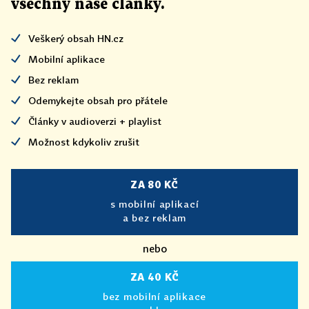
všechny naše články
.
Veškerý obsah HN.cz
Mobilní aplikace
Bez reklam
Odemykejte obsah pro přátele
Články v audioverzi + playlist
Možnost kdykoliv zrušit
ZA 80 KČ
s mobilní aplikací
a bez reklam
nebo
ZA 40 KČ
bez mobilní aplikace