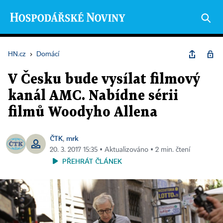
HN.cz
›
Domácí
V Česku bude vysílat filmový
kanál AMC. Nabídne sérii
filmů Woodyho Allena
ČTK
mrk
,
20. 3. 2017 15:35 ▪ Aktualizováno ▪ 2 min. čtení
PŘEHRÁT ČLÁNEK