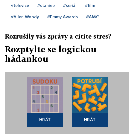
#televize
#stanice
#seriál
#film
#Allen Woody
#Emmy Awards
#AMC
Rozrušily vás zprávy a cítíte stres?
Rozptylte se logickou
hádankou
HRÁT
HRÁT