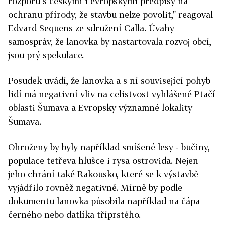
rozporu s českými i evropskými předpisy na
ochranu přírody, že stavbu nelze povolit," reagoval
Edvard Sequens ze sdružení Calla. Úvahy
samospráv, že lanovka by nastartovala rozvoj obcí,
jsou prý spekulace.
Posudek uvádí, že lanovka a s ní související pohyb
lidí má negativní vliv na celistvost vyhlášené Ptačí
oblasti Šumava a Evropsky významné lokality
Šumava.
Ohroženy by byly například smíšené lesy - bučiny,
populace tetřeva hlušce i rysa ostrovida. Nejen
jeho chrání také Rakousko, které se k výstavbě
vyjádřilo rovněž negativně. Mírně by podle
dokumentu lanovka působila například na čápa
černého nebo datlíka tříprstého.