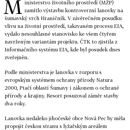
M
inisterstvo životního prostředí (MŽP)
zamítlo výstavbu kontroverzní lanovky na
šumavský vrch Hraničník. V závěrečném posudku
vlivu na životní prostředí, takzvaném procesu EIA,
vydalo nesouhlasné stanovisko ke všem čtyřem
navrženým variantám projektu. ČTK to zjistila z
Informačního systému EIA, kde byl posudek dnes
zveřejněn.
Podle ministerstva je lanovka v rozporu s
evropským systémem ochrany přírody Natura
2000, Ptačí oblastí Šumavy i zákonem o ochraně
přírody a krajiny. Resort posuzoval záměr stavby
dva roky.
Lanovka nedaleko jihočeské obce Nová Pec by měla
propojit českou stranu s lyžařským areálem