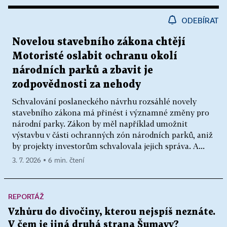
ODEBÍRAT
Novelou stavebního zákona chtějí
Motoristé oslabit ochranu okolí
národních parků a zbavit je
zodpovědnosti za nehody
Schvalování poslaneckého návrhu rozsáhlé novely
stavebního zákona má přinést i významné změny pro
národní parky. Zákon by měl například umožnit
výstavbu v části ochranných zón národních parků, aniž
by projekty investorům schvalovala jejich správa. A...
3. 7. 2026 ▪ 6 min. čtení
REPORTÁŽ
Vzhůru do divočiny, kterou nejspíš neznáte.
V čem je jiná druhá strana Šumavy?