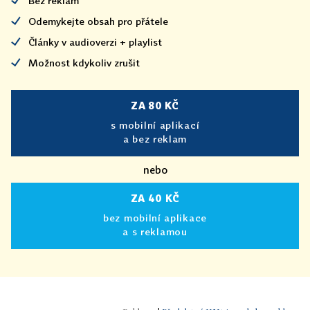
Bez reklam
Odemykejte obsah pro přátele
Články v audioverzi + playlist
Možnost kdykoliv zrušit
ZA 80 KČ
s mobilní aplikací
a bez reklam
nebo
ZA 40 KČ
bez mobilní aplikace
a s reklamou