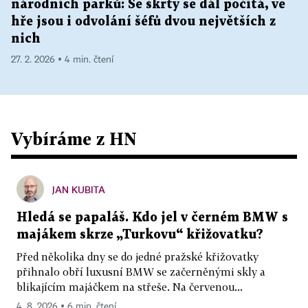
národních parků: Se škrty se dál počítá, ve
hře jsou i odvolání šéfů dvou největších z
nich
27. 2. 2026 ▪ 4 min. čtení
Vybíráme z HN
JAN KUBITA
Hledá se papaláš. Kdo jel v černém BMW s
majákem skrze „Turkovu“ křižovatku?
Před několika dny se do jedné pražské křižovatky
přihnalo obří luxusní BMW se začerněnými skly a
blikajícím majáčkem na střeše. Na červenou...
4. 8. 2026 ▪ 6 min. čtení