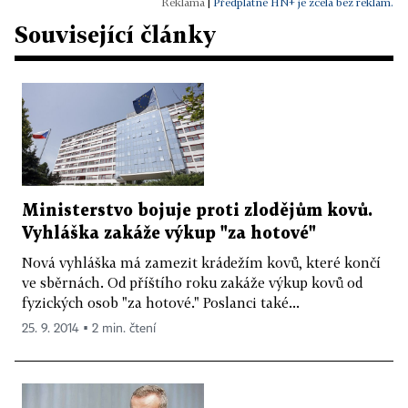
|
Předplatné HN+ je zcela bez reklam.
Související články
Ministerstvo bojuje proti zlodějům kovů.
Vyhláška zakáže výkup "za hotové"
Nová vyhláška má zamezit krádežím kovů, které končí
ve sběrnách. Od příštího roku zakáže výkup kovů od
fyzických osob "za hotové." Poslanci také...
25. 9. 2014 ▪ 2 min. čtení