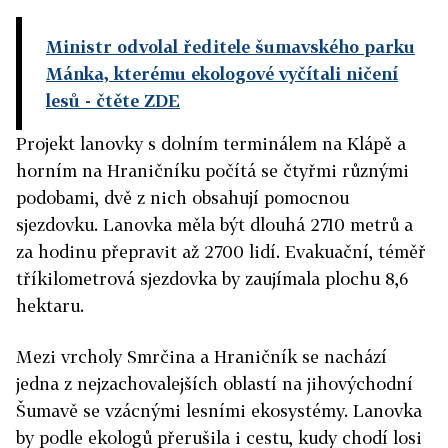
Ministr odvolal ředitele šumavského parku
Mánka, kterému ekologové vyčítali ničení
lesů
- čtěte ZDE
Projekt lanovky s dolním terminálem na Klápě a
horním na Hraničníku počítá se čtyřmi různými
podobami, dvě z nich obsahují pomocnou
sjezdovku. Lanovka měla být dlouhá 2710 metrů a
za hodinu přepravit až 2700 lidí. Evakuační, téměř
tříkilometrová sjezdovka by zaujímala plochu 8,6
hektaru.
Mezi vrcholy Smrčina a Hraničník se nachází
jedna z nejzachovalejších oblastí na jihovýchodní
Šumavě se vzácnými lesními ekosystémy. Lanovka
by podle ekologů přerušila i cestu, kudy chodí losi