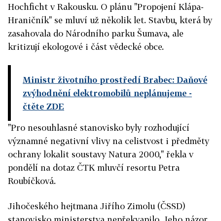
Hochficht v Rakousku. O plánu "Propojení Klápa-
Hraničník" se mluví už několik let. Stavbu, která by
zasahovala do Národního parku Šumava, ale
kritizují ekologové i část vědecké obce.
Ministr životního prostředí Brabec: Daňové
zvýhodnění elektromobilů neplánujeme
-
čtěte ZDE
"Pro nesouhlasné stanovisko byly rozhodující
významné negativní vlivy na celistvost i předměty
ochrany lokalit soustavy Natura 2000," řekla v
pondělí na dotaz ČTK mluvčí resortu Petra
Roubíčková.
Jihočeského hejtmana Jiřího Zimolu (ČSSD)
stanovisko ministerstva nepřekvapilo. Jeho názor