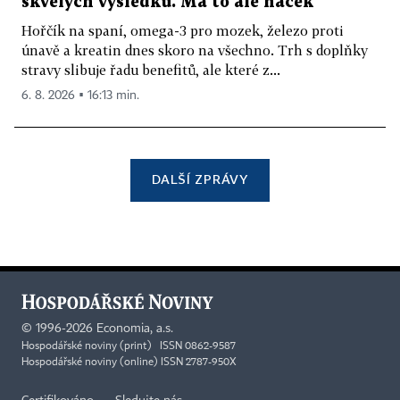
skvělých výsledků. Má to ale háček
Hořčík na spaní, omega-3 pro mozek, železo proti
únavě a kreatin dnes skoro na všechno. Trh s doplňky
stravy slibuje řadu benefitů, ale které z...
6. 8. 2026 ▪ 16:13 min.
DALŠÍ ZPRÁVY
©
1996-2026
Economia, a.s.
Hospodářské noviny (print) ISSN 0862-9587
Hospodářské noviny (online) ISSN 2787-950X