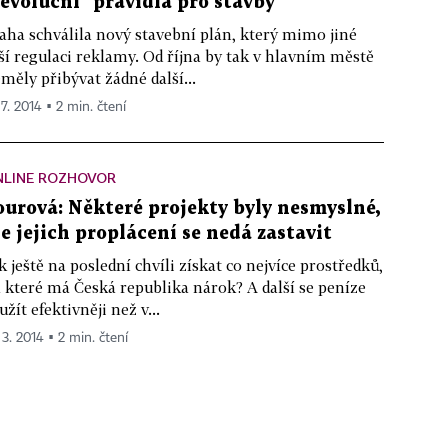
revoluční" pravidla pro stavby
aha schválila nový stavební plán, který mimo jiné
ší regulaci reklamy. Od října by tak v hlavním městě
měly přibývat žádné další...
 7. 2014 ▪ 2 min. čtení
NLINE ROZHOVOR
ourová: Některé projekty byly nesmyslné,
le jejich proplácení se nedá zastavit
k ještě na poslední chvíli získat co nejvíce prostředků,
 které má Česká republika nárok? A další se peníze
užít efektivněji než v...
 3. 2014 ▪ 2 min. čtení