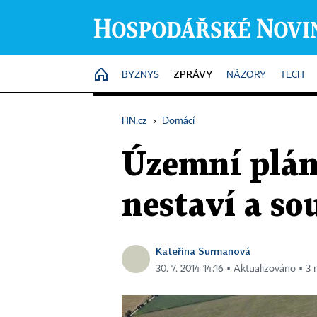
ZPRÁVY
HOME
BYZNYS
NÁZORY
TECH
HN.cz
›
Domácí
Územní pláno
nestaví a so
Kateřina Surmanová
30. 7. 2014 14:16 ▪ Aktualizováno ▪ 3 