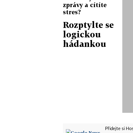
zprávy a cítíte
stres?
Rozptylte se
logickou
hádankou
Přidejte si H