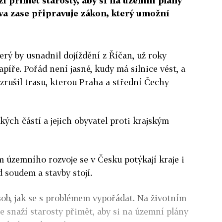
ží přimět starosty, aby si na územní plány
va zase připravuje zákon, který umožní
erý by usnadnil dojíždění z Říčan, už roky
apíře. Pořád není jasné, kudy má silnice vést, a
zrušil trasu, kterou Praha a střední Čechy
kých částí a jejich obyvatel proti krajským
územního rozvoje se v Česku potýkají kraje i
 soudem a stavby stojí.
sob, jak se s problémem vypořádat. Na životním
e snaží starosty přimět, aby si na územní plány