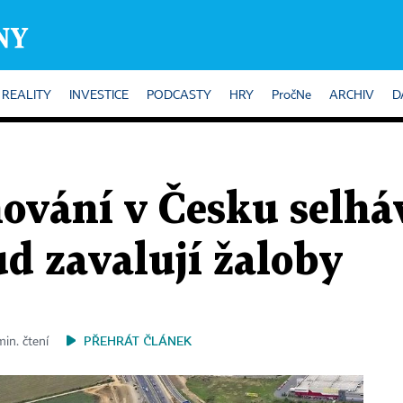
REALITY
INVESTICE
PODCASTY
HRY
PročNe
ARCHIV
D
vání v Česku selhává
ud zavalují žaloby
PŘEHRÁT ČLÁNEK
min. čtení