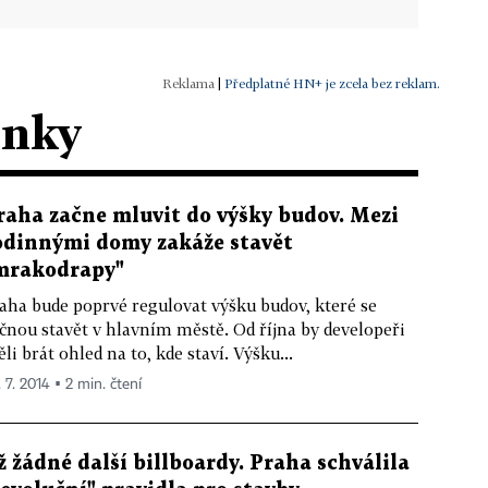
|
Předplatné HN+ je zcela bez reklam.
ánky
raha začne mluvit do výšky budov. Mezi
odinnými domy zakáže stavět
mrakodrapy"
aha bude poprvé regulovat výšku budov, které se
čnou stavět v hlavním městě. Od října by developeři
li brát ohled na to, kde staví. Výšku...
 7. 2014 ▪ 2 min. čtení
ž žádné další billboardy. Praha schválila