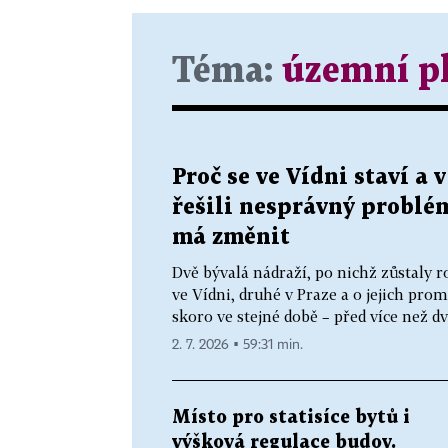
Téma:
územní p
Proč se ve Vídni staví a 
řešili nesprávný problé
má změnit
Dvě bývalá nádraží, po nichž zůstaly r
ve Vídni, druhé v Praze a o jejich pro
skoro ve stejné době – před více než dv
2. 7. 2026 ▪ 59:31 min.
Místo pro statisíce bytů i
výšková regulace budov.