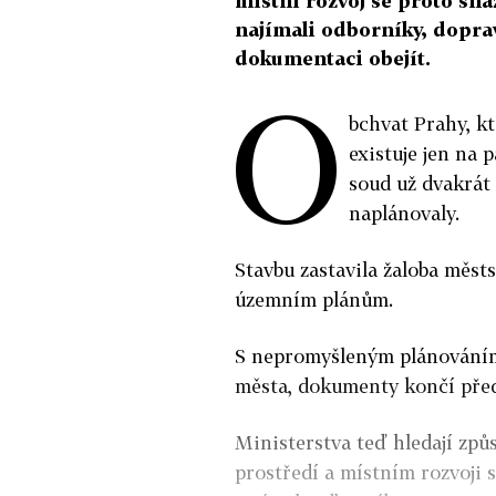
místní rozvoj se proto sna
najímali odborníky, dopra
dokumentaci obejít.
O
bchvat Prahy, kt
existuje jen na p
soud už dvakrát 
naplánovaly.
Stavbu zastavila žaloba městs
územním plánům.
S nepromyšleným plánováním 
města, dokumenty končí před
Ministerstva teď hledají způ
prostředí a místním rozvoji s