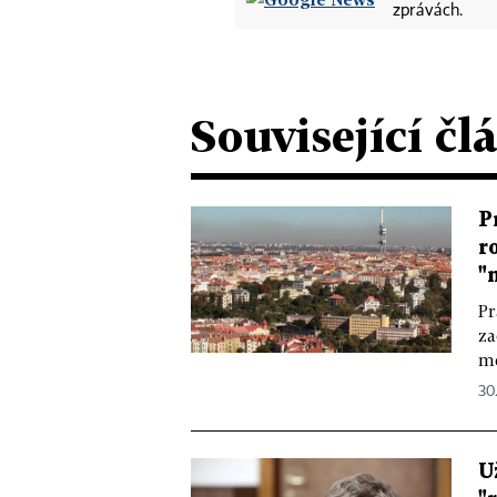
zprávách.
Související čl
P
r
"
Pr
za
mě
30.
U