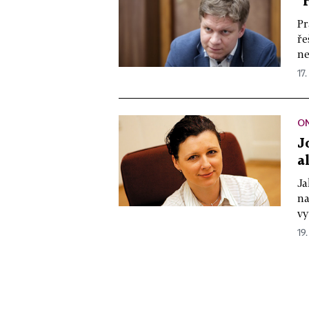
"
Pr
ře
ne
17.
O
J
a
Ja
na
vy
19.