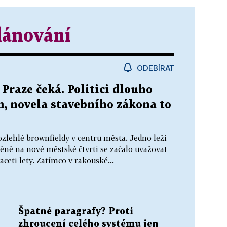
lánování
ODEBÍRAT
v Praze čeká. Politici dlouho
m, novela stavebního zákona to
ozlehlé brownfieldy v centru města. Jedno leží
měně na nové městské čtvrti se začalo uvažovat
aceti lety. Zatímco v rakouské...
Špatné paragrafy? Proti
zhroucení celého systému jen