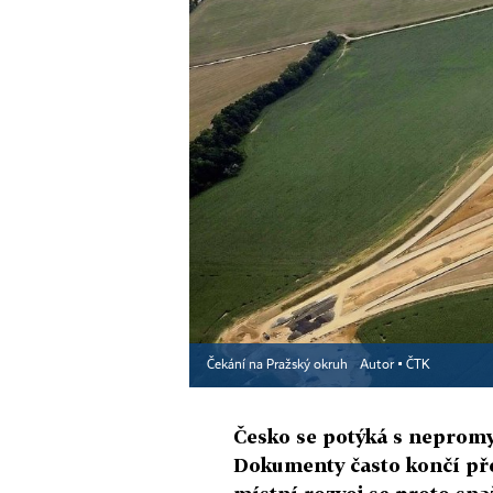
Čekání na Pražský okruh
Autor ▪
ČTK
Česko se potýká s neprom
Dokumenty často končí pře