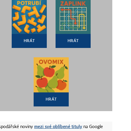
HRÁT
HRÁT
HRÁT
mezi své oblíbené tituly
ospodářské noviny
na Google