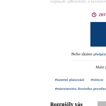
najímali odborníky a investov
ZBÝ
Nebo zkuste
předpla
Máte j
#územní plánování
#silnice
#ministerstvo životního prostře
Rozrušily vás