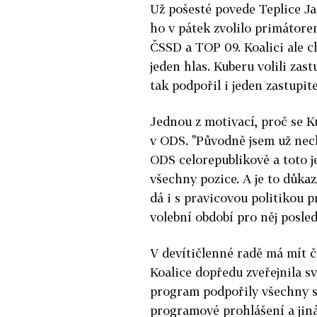
Už pošesté povede Teplice Ja
ho v pátek zvolilo primátore
ČSSD a TOP 09. Koalici ale 
jeden hlas. Kuberu volili zast
tak podpořil i jeden zastupit
Jednou z motivací, proč se Ku
v ODS. "Původně jsem už nec
ODS celorepublikově a toto j
všechny pozice. A je to důkaz
dá i s pravicovou politikou pr
volební období pro něj posled
V devítičlenné radě má mít č
Koalice dopředu zveřejnila s
program podpořily všechny str
programové prohlášení a jiná 