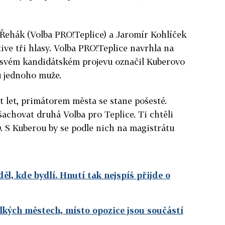
 Řehák (Volba PRO!Teplice) a Jaromír Kohlíček
ive tři hlasy. Volba PRO!Teplice navrhla na
 svém kandidátském projevu označil Kuberovo
u jednoho muže.
t let, primátorem města se stane pošesté.
achovat druhá Volba pro Teplice. Ti chtěli
. S Kuberou by se podle nich na magistrátu
l, kde bydlí. Hnutí tak nejspíš přijde o
elkých městech, místo opozice jsou součástí