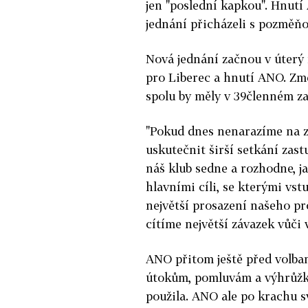
jen "poslední kapkou". Hnutí 
jednání přicházeli s pozměň
Nová jednání začnou v úterý 
pro Liberec a hnutí ANO. Změ
spolu by měly v 39členném zas
"Pokud dnes nenarazíme na zá
uskutečnit širší setkání zastu
náš klub sedne a rozhodne, ja
hlavními cíli, se kterými vst
největší prosazení našeho p
cítíme největší závazek vůči 
ANO přitom ještě před volba
útokům, pomluvám a výhrůžk
použila. ANO ale po krachu sv