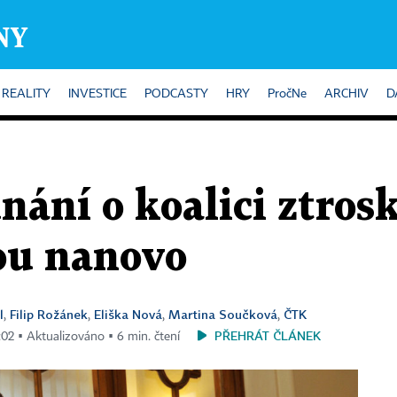
REALITY
INVESTICE
PODCASTY
HRY
PročNe
ARCHIV
D
dnání o koalici ztros
ou nanovo
l
Filip Rožánek
Eliška Nová
Martina Součková
ČTK
,
,
,
,
PŘEHRÁT ČLÁNEK
0:02 ▪ Aktualizováno ▪ 6 min. čtení