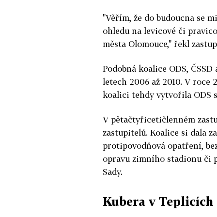
"Věřím, že do budoucna se mi 
ohledu na levicové či pravic
města Olomouce," řekl zastup
Podobná koalice ODS, ČSSD a
letech 2006 až 2010. V roce 
koalici tehdy vytvořila ODS
V pětačtyřicetičlenném zastu
zastupitelů. Koalice si dala 
protipovodňová opatření, be
opravu zimního stadionu či p
Sady.
Kubera v Teplicích