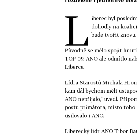
rozdělené i jednotlivé obla
L
iberec byl posled
dohodly na koalici
bude tvořit znovu
Původně se mělo spojit hnutí
TOP 09. ANO ale odmítlo nab
Liberce.
Lídra Starostů Michala Hron
kam dál bychom měli ustupova
ANO nepřijalo," uvedl. Připo
postu primátora, místo toho a
usilovalo i ANO.
Liberecký lídr ANO Tibor Bat