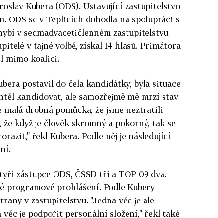
roslav Kubera (ODS). Ustavující zastupitelstvo
m. ODS se v Teplicích dohodla na spolupráci s
chybí v sedmadvacetičlenném zastupitelstvu
upitelé v tajné volbě, získal 14 hlasů. Primátora
el mimo koalici.
bera postavil do čela kandidátky, byla situace
htěl kandidovat, ale samozřejmě mě mrzí stav
e malá drobná pomůcka, že jsme neztratili
, že když je člověk skromný a pokorný, tak se
orazit," řekl Kubera. Podle něj je následující
ní.
tyři zástupce ODS, ČSSD tři a TOP 09 dva.
vé programové prohlášení. Podle Kubery
any v zastupitelstvu. "Jedna věc je ale
věc je podpořit personální složení," řekl také