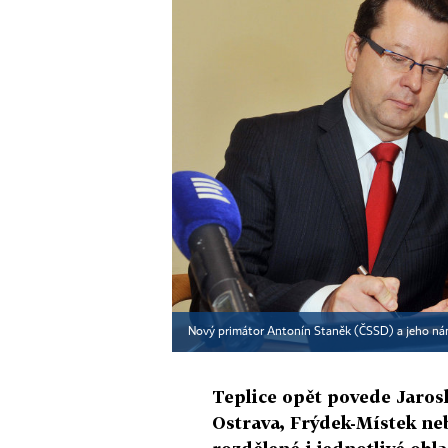
Nový primátor Antonín Staněk (ČSSD) a jeho ná
Teplice opět povede Jarosl
Ostrava, Frýdek-Místek ne