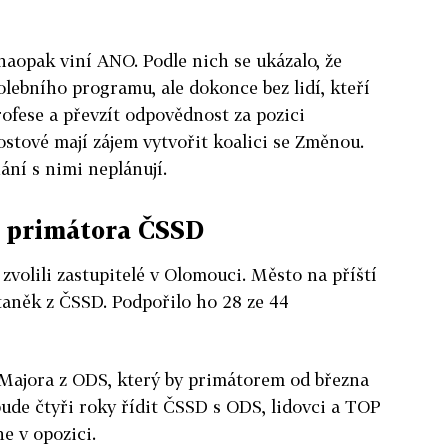
naopak viní ANO. Podle nich se ukázalo, že
olebního programu, ale dokonce bez lidí, kteří
rofese a převzít odpovědnost za pozici
ostové mají zájem vytvořit koalici se Změnou.
ání s nimi neplánují.
a primátora ČSSD
zvolili zastupitelé v Olomouci. Město na příští
taněk z ČSSD. Podpořilo ho 28 ze 44
Majora z ODS, který by primátorem od března
ude čtyři roky řídit ČSSD s ODS, lidovci a TOP
e v opozici.