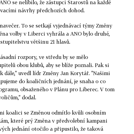
ANO se nelíbilo, že zástupci Starostů na každé
ovacími návrhy předchozích dohod.
navečer. To se setkají vyjednávací týmy Změny
na volby v Liberci vyhrála a ANO bylo druhé,
tupitelstvu většinu 21 hlasů.
sadní rozpory, ve středu by se mělo
pitelů obou klubů, aby se blíže poznali. Pak si
k dále," uvedl lídr Změny Jan Korytář. "Našimi
upujeme do koaličních jednání, je snaha o co
rogramu, obsaženého v Plánu pro Liberec. V tom
voličům," dodal.
mi koalici se Změnou odmítlo kvůli osobním
ám, které prý Změna v předvolební kampani
ých jednání otočilo a připustilo, že taková