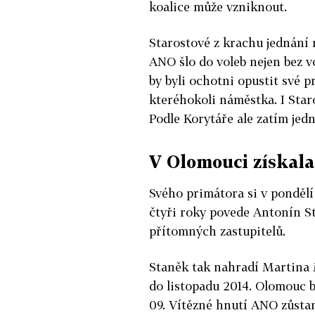
koalice může vzniknout.
Starostové z krachu jednání 
ANO šlo do voleb nejen bez v
by byli ochotni opustit své p
kteréhokoli náměstka. I Star
Podle Korytáře ale zatím jedn
V Olomouci získal
Svého primátora si v pondělí 
čtyři roky povede Antonín S
přítomných zastupitelů.
Staněk tak nahradí Martina 
do listopadu 2014. Olomouc b
09. Vítězné hnutí ANO zůstan