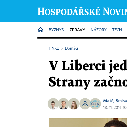
ZPRÁVY
HOME
BYZNYS
NÁZORY
TECH
HN.cz
›
Domácí
V Liberci je
Strany začn
Matěj Smlsa
18. 11. 2014 1