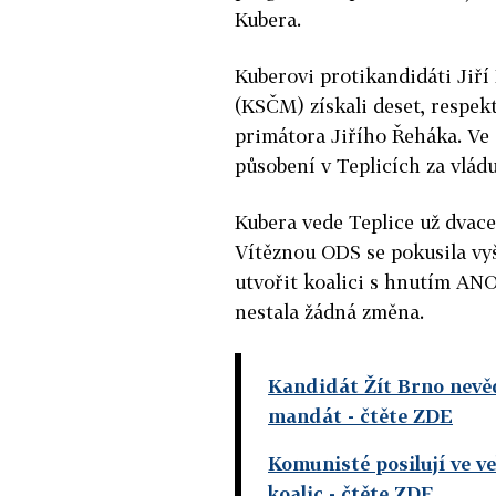
Kubera.
Kuberovi protikandidáti Jiří
(KSČM) získali deset, respekt
primátora Jiřího Řeháka. Ve
působení v Teplicích za vlád
Kubera vede Teplice už dvace
Vítěznou ODS se pokusila vyš
utvořit koalici s hnutím ANO
nestala žádná změna.
Kandidát Žít Brno nevědě
mandát
- čtěte ZDE
Komunisté posilují ve v
koalic
- čtěte ZDE