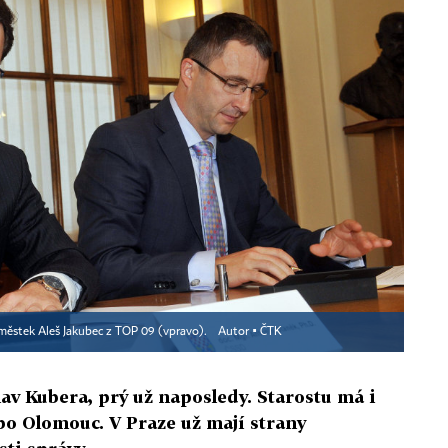
městek Aleš Jakubec z TOP 09 (vpravo).
Autor ▪
ČTK
av Kubera, prý už naposledy. Starostu má i
bo Olomouc. V Praze už mají strany