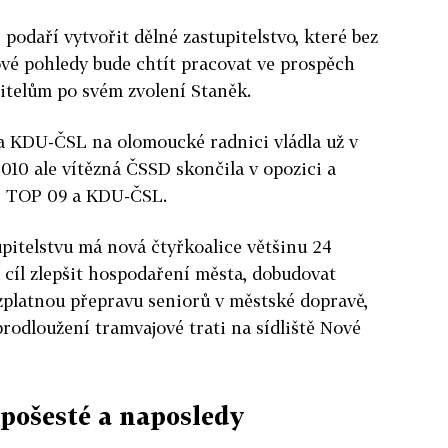
podaří vytvořit dělné zastupitelstvo, které bez
ové pohledy bude chtít pracovat ve prospěch
itelům po svém zvolení Staněk.
 KDU-ČSL na olomoucké radnici vládla už v
2010 ale vítězná ČSSD skončila v opozici a
 s TOP 09 a KDU-ČSL.
pitelstvu má nová čtyřkoalice většinu 24
za cíl zlepšit hospodaření města, dobudovat
zplatnou přepravu seniorů v městské dopravě,
rodloužení tramvajové trati na sídliště Nové
 pošesté a naposledy