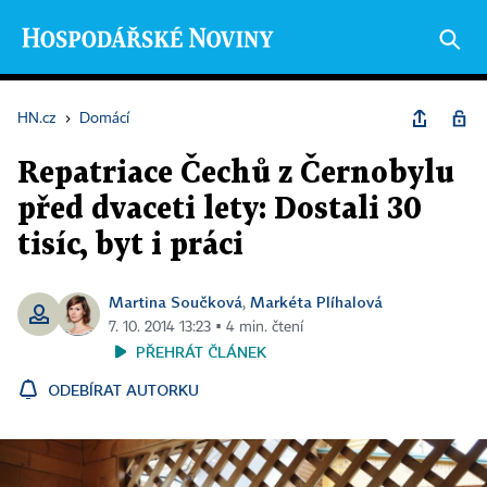
HN.cz
›
Domácí
Repatriace Čechů z Černobylu
před dvaceti lety: Dostali 30
tisíc, byt i práci
Martina Součková
Markéta Plíhalová
,
7. 10. 2014 13:23 ▪ 4 min. čtení
PŘEHRÁT ČLÁNEK
ODEBÍRAT AUTORKU