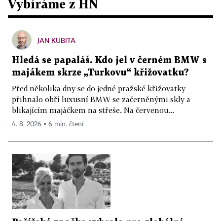
Vybíráme z HN
JAN KUBITA
Hledá se papaláš. Kdo jel v černém BMW s
majákem skrze „Turkovu“ křižovatku?
Před několika dny se do jedné pražské křižovatky
přihnalo obří luxusní BMW se začerněnými skly a
blikajícím majáčkem na střeše. Na červenou...
4. 8. 2026 ▪ 6 min. čtení