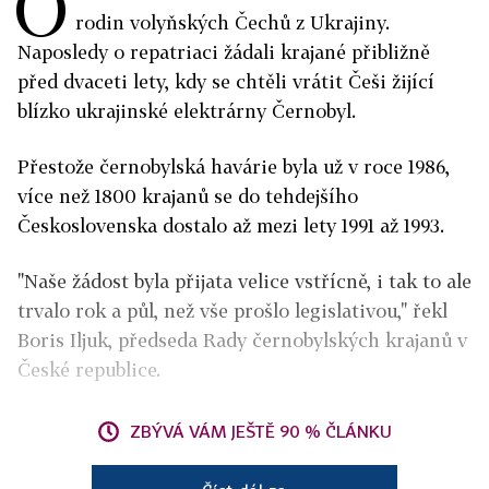
O
rodin volyňských Čechů z Ukrajiny.
Naposledy o repatriaci žádali krajané přibližně
před dvaceti lety, kdy se chtěli vrátit Češi žijící
blízko ukrajinské elektrárny Černobyl.
Přestože černobylská havárie byla už v roce 1986,
více než 1800 krajanů se do tehdejšího
Československa dostalo až mezi lety 1991 až 1993.
"Naše žádost byla přijata velice vstřícně, i tak to ale
trvalo rok a půl, než vše prošlo legislativou," řekl
Boris Iljuk, předseda Rady černobylských krajanů v
České republice.
ZBÝVÁ VÁM JEŠTĚ 90 % ČLÁNKU