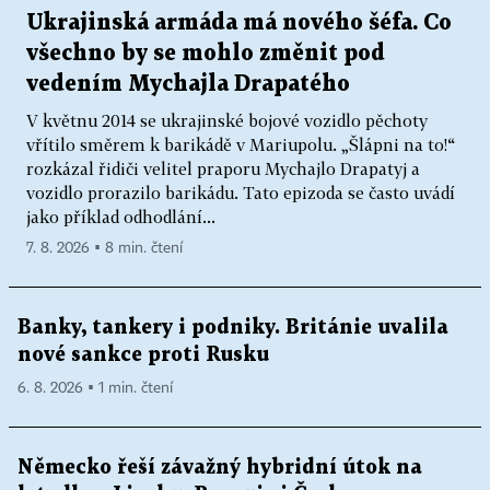
Ukrajinská armáda má nového šéfa. Co
všechno by se mohlo změnit pod
vedením Mychajla Drapatého
V květnu 2014 se ukrajinské bojové vozidlo pěchoty
vřítilo směrem k barikádě v Mariupolu. „Šlápni na to!“
rozkázal řidiči velitel praporu Mychajlo Drapatyj a
vozidlo prorazilo barikádu. Tato epizoda se často uvádí
jako příklad odhodlání...
7. 8. 2026 ▪ 8 min. čtení
Banky, tankery i podniky. Británie uvalila
nové sankce proti Rusku
6. 8. 2026 ▪ 1 min. čtení
Německo řeší závažný hybridní útok na