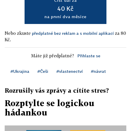
Číst dál za
40 Kč
na první dva měsíce
Nebo zkuste
za 80
předplatné bez reklam a s mobilní aplikací
Kč.
Máte již předplatné?
Přihlaste se
#Ukrajina
#Češi
#vlastenectví
#návrat
Rozrušily vás zprávy a cítíte stres?
Rozptylte se logickou
hádankou