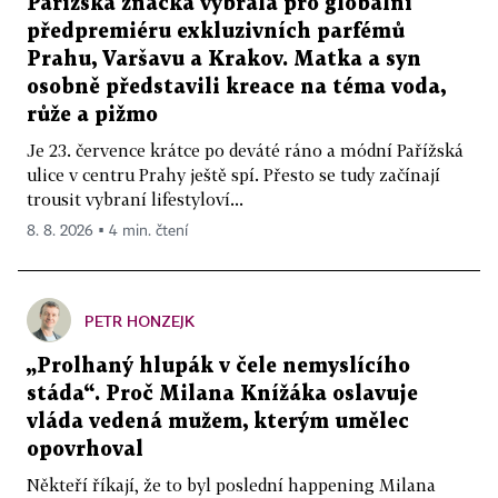
Pařížská značka vybrala pro globální
předpremiéru exkluzivních parfémů
Prahu, Varšavu a Krakov. Matka a syn
osobně představili kreace na téma voda,
růže a pižmo
Je 23. července krátce po deváté ráno a módní Pařížská
ulice v centru Prahy ještě spí. Přesto se tudy začínají
trousit vybraní lifestyloví...
8. 8. 2026 ▪ 4 min. čtení
PETR HONZEJK
„Prolhaný hlupák v čele nemyslícího
stáda“. Proč Milana Knížáka oslavuje
vláda vedená mužem, kterým umělec
opovrhoval
Někteří říkají, že to byl poslední happening Milana