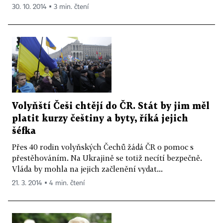
30. 10. 2014 ▪ 3 min. čtení
Volyňští Češi chtějí do ČR. Stát by jim měl
platit kurzy češtiny a byty, říká jejich
šéfka
Přes 40 rodin volyňských Čechů žádá ČR o pomoc s
přestěhováním. Na Ukrajině se totiž necítí bezpečně.
Vláda by mohla na jejich začlenění vydat...
21. 3. 2014 ▪ 4 min. čtení