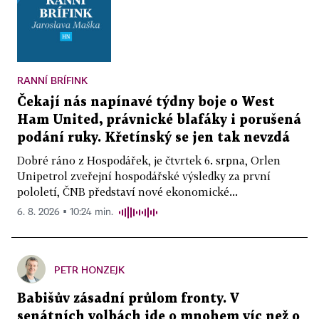
RANNÍ BRÍFINK
Čekají nás napínavé týdny boje o West
Ham United, právnické blafáky i porušená
podání ruky. Křetínský se jen tak nevzdá
Dobré ráno z Hospodářek, je čtvrtek 6. srpna, Orlen
Unipetrol zveřejní hospodářské výsledky za první
pololetí, ČNB představí nové ekonomické...
6. 8. 2026 ▪ 10:24 min.
PETR HONZEJK
Babišův zásadní průlom fronty. V
senátních volbách jde o mnohem víc než o