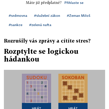
Máte již předplatné?
Přihlaste se
#sněmovna
#služební zákon
#Zeman Miloš
#sankce
#zelená nafta
Rozrušily vás zprávy a cítíte stres?
Rozptylte se logickou
hádankou
HRÁT
HRÁT