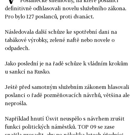
Poslanecké sněmovny, na které poslanci
definitivně odhlasovali novelu služebního zákona.
Pro bylo 127 poslanců, proti dvanáct.
Následovala další schůze ke spotřební dani na
tabákové výrobky, zelené naftě nebo novele o
odpadech.
Jako poslední je na řadě schůze k vládním krokům
u sankcí na Rusko.
Ještě před samotným služebním zákonem hlasovali
poslanci o řadě pozměňovacích návrhů, většina ale
neprošla.
Například hnutí Úsvit neuspělo s návrhem zrušit
funkci politických náměstků. TOP 09 se zase
snažila prosadit, aby po několika letech úředníci