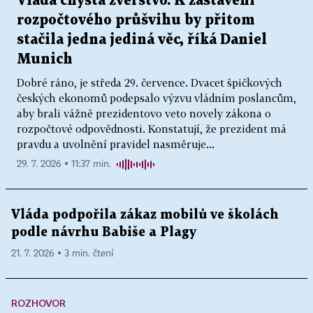
Vláda chystá zvěrstvo. K zastavení
rozpočtového průšvihu by přitom
stačila jedna jediná věc, říká Daniel
Munich
Dobré ráno, je středa 29. července. Dvacet špičkových
českých ekonomů podepsalo výzvu vládním poslancům,
aby brali vážně prezidentovo veto novely zákona o
rozpočtové odpovědnosti. Konstatují, že prezident má
pravdu a uvolnění pravidel nasměruje...
29. 7. 2026 ▪ 11:37 min.
Vláda podpořila zákaz mobilů ve školách
podle návrhu Babiše a Plagy
21. 7. 2026 ▪ 3 min. čtení
ROZHOVOR