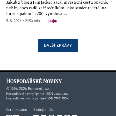
Jakub z blogu FinHacker začal investiční cestu opačně,
než by dnes radil začátečníkům: jako student vletěl na
forex s pákou 1 : 200, vynuloval...
5. 8. 2026 ▪ 21:50 min.
DALŠÍ ZPRÁVY
©
1996-2026
Economia, a.s.
Hospodářské noviny (print) ISSN 0862-9587
Hospodářské noviny (online) ISSN 2787-950X
Certifikováno
Sledujte nás