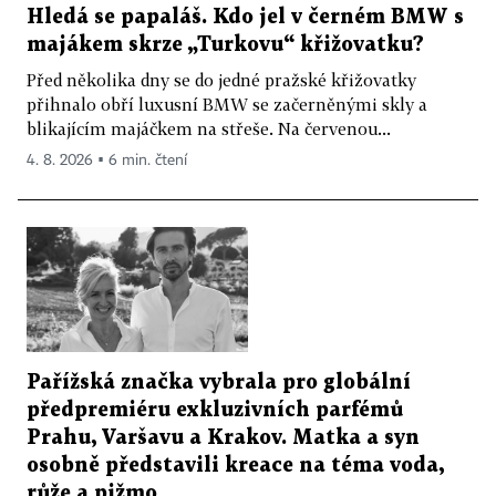
Hledá se papaláš. Kdo jel v černém BMW s
majákem skrze „Turkovu“ křižovatku?
Před několika dny se do jedné pražské křižovatky
přihnalo obří luxusní BMW se začerněnými skly a
blikajícím majáčkem na střeše. Na červenou...
4. 8. 2026 ▪ 6 min. čtení
Pařížská značka vybrala pro globální
předpremiéru exkluzivních parfémů
Prahu, Varšavu a Krakov. Matka a syn
osobně představili kreace na téma voda,
růže a pižmo