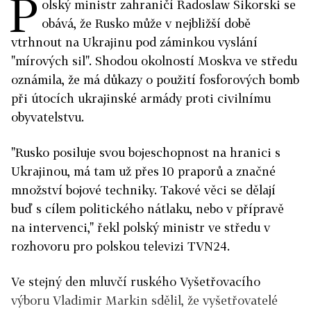
P
olský ministr zahraničí Radoslaw Sikorski se
obává, že Rusko může v nejbližší době
vtrhnout na Ukrajinu pod záminkou vyslání
"mírových sil". Shodou okolností Moskva ve středu
oznámila, že má důkazy o použití fosforových bomb
při útocích ukrajinské armády proti civilnímu
obyvatelstvu.
"Rusko posiluje svou bojeschopnost na hranici s
Ukrajinou, má tam už přes 10 praporů a značné
množství bojové techniky. Takové věci se dělají
buď s cílem politického nátlaku, nebo v přípravě
na intervenci," řekl polský ministr ve středu v
rozhovoru pro polskou televizi TVN24.
Ve stejný den mluvčí ruského Vyšetřovacího
výboru Vladimir Markin sdělil, že vyšetřovatelé