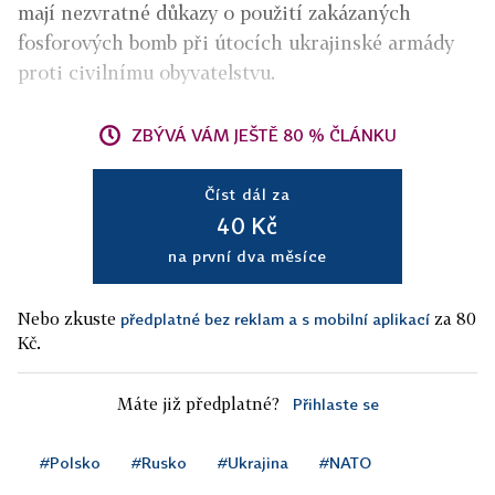
mají nezvratné důkazy o použití zakázaných
fosforových bomb při útocích ukrajinské armády
proti civilnímu obyvatelstvu.
ZBÝVÁ VÁM JEŠTĚ 80 % ČLÁNKU
Číst dál za
40 Kč
na první dva měsíce
Nebo zkuste
za 80
předplatné bez reklam a s mobilní aplikací
Kč.
Máte již předplatné?
Přihlaste se
#Polsko
#Rusko
#Ukrajina
#NATO