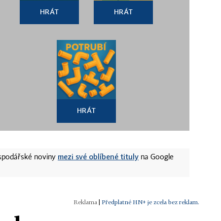
HRÁT
HRÁT
HRÁT
mezi své oblíbené tituly
ospodářské noviny
na Google
|
Předplatné HN+ je zcela bez reklam.