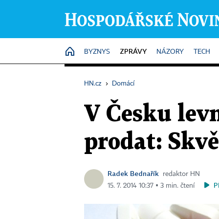
ZPRÁVY
HOME
BYZNYS
NÁZORY
TECH
HN.cz
›
Domácí
V Česku levn
prodat: Skvě
Radek Bednařík
redaktor HN
P
15. 7. 2014 10:37 ▪ 3 min. čtení