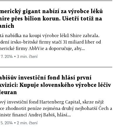
merický gigant nabízí za výrobce léků
hire přes bilion korun. Ušetří totiž na
aních
tá nabídka na koupi výrobce léků Shire zabrala.
dení irsko-britské firmy stačí 31 miliard liber od
erické firmy AbbVie a doporučuje, aby...
 7. 2014 ▪ 3 min. čtení
abišův investiční fond hlásí první
kvizici: Kupuje slovenského výrobce léčiv
leuran
vý investiční fond Hartenberg Capital, skrze nějž
ce zhodnotit peníze zejména druhý nejbohatší Čech a
nistr financí Andrej Babiš, hlásí...
 5. 2014 ▪ 2 min. čtení