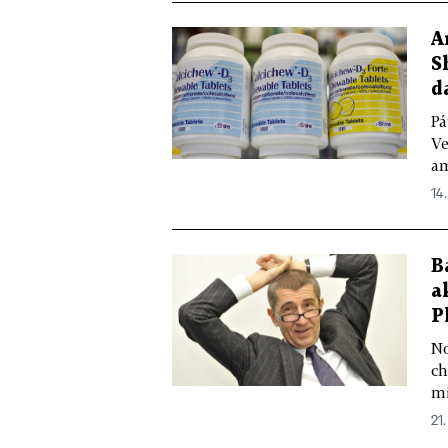
A
S
d
Pá
Ve
am
14.
B
a
P
No
ch
mi
21.