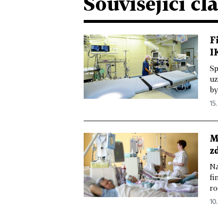
Související čl
F
I
Sp
uz
by
15.
M
z
Na
fi
ro
10.