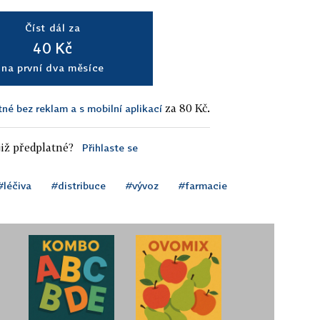
Číst dál za
40 Kč
na první dva měsíce
za 80 Kč.
tné bez reklam a s mobilní aplikací
iž předplatné?
Přihlaste se
#léčiva
#distribuce
#vývoz
#farmacie