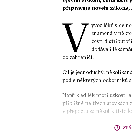
vyšším ziskem, cena léčiv 
připravuje novelu zákona, 
V
ývoz léků sice ne
znamená v někter
čeští distributoř
dodávali lékárná
do zahraničí.
Cíl je jednoduchý: několikaná
podle některých odborníků a
Například lék proti úzkosti a
přibližně na třech stovkách 
v přepočtu za několik tisíc k
ZBÝ