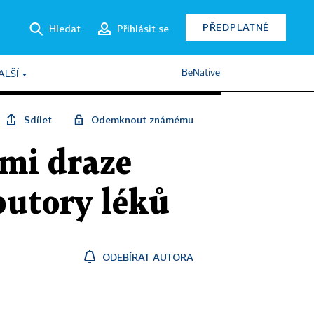
PŘEDPLATNÉ
Hledat
Přihlásit se
BeNative
ALŠÍ
Sdílet
Odemknout známému
emi draze
butory léků
ODEBÍRAT AUTORA