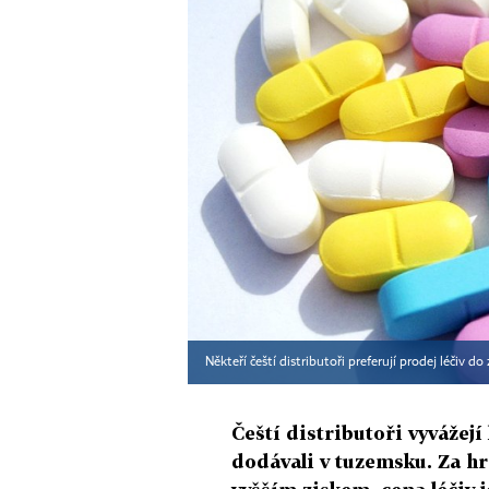
Někteří čeští distributoři preferují prodej léčiv do
Čeští distributoři vyvážejí
dodávali v tuzemsku. Za 