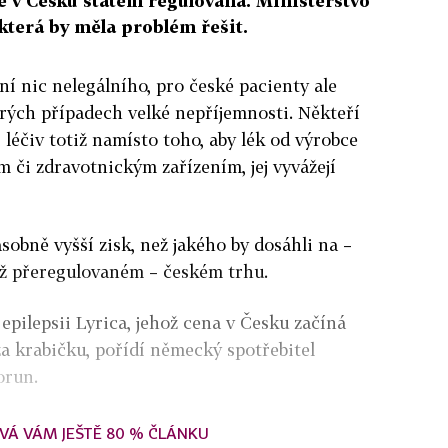
je v Česku státem regulována. Ministerstvo
která by měla problém řešit.
ní nic nelegálního, pro české pacienty ale
ých případech velké nepříjemnosti. Někteří
i léčiv totiž namísto toho, aby lék od výrobce
m či zdravotnickým zařízením, jej vyvážejí
sobně vyšší zisk, než jakého by dosáhli na –
ž přeregulovaném – českém trhu.
 epilepsii Lyrica, jehož cena v Česku začíná
za krabičku, pořídí německý spotřebitel
orun.
VÁ VÁM JEŠTĚ 80 % ČLÁNKU