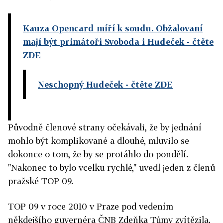
Kauza Opencard míří k soudu. Obžalovaní
mají být primátoři Svoboda i Hudeček
- čtěte
ZDE
Neschopný Hudeček
- čtěte ZDE
Původně členové strany očekávali, že by jednání
mohlo být komplikované a dlouhé, mluvilo se
dokonce o tom, že by se protáhlo do pondělí.
"Nakonec to bylo vcelku rychlé," uvedl jeden z členů
pražské TOP 09.
TOP 09 v roce 2010 v Praze pod vedením
někdejšího guvernéra ČNB Zdeňka Tůmy zvítězila.