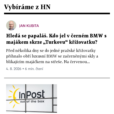
Vybíráme z HN
JAN KUBITA
Hledá se papaláš. Kdo jel v černém BMW s
majákem skrze „Turkovu“ křižovatku?
Před několika dny se do jedné pražské křižovatky
přihnalo obří luxusní BMW se začerněnými skly a
blikajícím majáčkem na střeše. Na červenou...
4. 8. 2026 ▪ 6 min. čtení