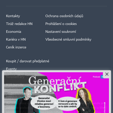
Kontakty
Ochrana osobních údajů
Tiráž redakce HN
Prohlášení o cookies
Economia
Nastavení soukromí
Kariéra v HN
Všeobecné smluvní podmínky
Ceník inzerce
Koupit / darovat předplatné
Eventy
×
Newslettery
RSS kanály
Autorská práva vykonává vydavatel. Bez písemného svolení vydavatele je
zakázáno jakékoli užití částí nebo celku díla, zejména rozmnožování a šíření
jakýmkoli způsobem, mechanickým nebo elektronickým, v českém nebo