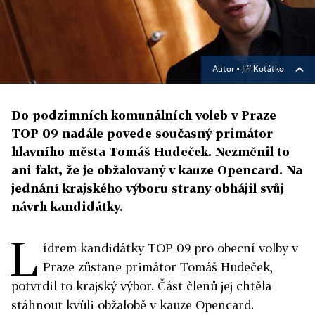
Autor ▪
Jiří Koťátko
Do podzimních komunálních voleb v Praze
TOP 09 nadále povede současný primátor
hlavního města Tomáš Hudeček. Nezměnil to
ani fakt, že je obžalovaný v kauze Opencard. Na
jednání krajského výboru strany obhájil svůj
návrh kandidátky.
L
ídrem kandidátky TOP 09 pro obecní volby v
Praze zůstane primátor Tomáš Hudeček,
potvrdil to krajský výbor. Část členů jej chtěla
stáhnout kvůli obžalobě v kauze Opencard.