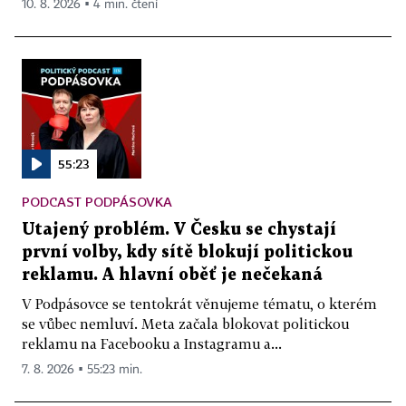
10. 8. 2026 ▪ 4 min. čtení
55:23
PODCAST PODPÁSOVKA
Utajený problém. V Česku se chystají
první volby, kdy sítě blokují politickou
reklamu. A hlavní oběť je nečekaná
V Podpásovce se tentokrát věnujeme tématu, o kterém
se vůbec nemluví. Meta začala blokovat politickou
reklamu na Facebooku a Instagramu a...
7. 8. 2026 ▪ 55:23 min.