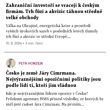
Zahraniční investoři se vracejí k českým
firmám. Trh fúzí a akvizic táhnou středně
velké obchody
Válka na Ukrajině, energetická krize a prostředí
vyšších úrokových sazeb v posledních letech tlumily
trh fúzí a akvizic ve střední Evropě....
10. 8. 2026 ▪ 3 min. čtení
PETR HONZEJK
Česko je země Járy Cimrmana.
Nejvýraznějšími opozičními politiky jsou
podle lidí ti, kteří jim vládnou
Kdo je nejvýraznějším lídrem opozice v Česku?
Průzkum agentury NMS přinesl výsledky, ze kterých by
měl jistě radost Jára Cimrman. Na prvním...