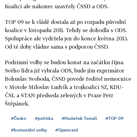
Koalici ale nakonec uzavřely ČSSD a ODS.
TOP 09 se k vládě dostala až po rozpadu původní
koalice v listopadu 2011. Tehdy se dohodla s ODS.
Spolupráce ale vydržela jen do konce května 2013.
Od té doby vládne sama s podporou ČSSD.
Podzimní volby se budou konat na začátku října.
Svého lídra již vybrala ODS, bude jím exprimátor
Bohuslav Svoboda, ČSSD povede ředitel nemocnice
v Motole Miloslav Ludvík a trojkoalici SZ, KDU-
ČSL a STAN předseda zelených v Praze Petr
Štěpánek.
#Česko
#politika
#Hudeček Tomáš
#TOP 09
#komunální volby
#Opencard