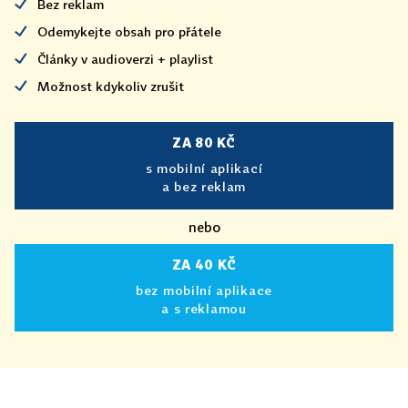
Bez reklam
Odemykejte obsah pro přátele
Články v audioverzi + playlist
Možnost kdykoliv zrušit
ZA 80 KČ
s mobilní aplikací
a bez reklam
nebo
ZA 40 KČ
bez mobilní aplikace
a s reklamou