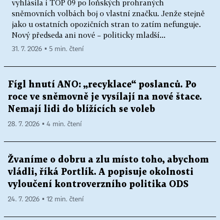
vyhlásila i TOP 09 po loňských prohraných
sněmovních volbách boj o vlastní značku. Jenže stejně
jako u ostatních opozičních stran to zatím nefunguje.
Nový předseda ani nové – politicky mladší...
31. 7. 2026 ▪ 5 min. čtení
Fígl hnutí ANO: „recyklace“ poslanců. Po
roce ve sněmovně je vysílají na nové štace.
Nemají lidi do blížících se voleb
28. 7. 2026 ▪ 4 min. čtení
Žvaníme o dobru a zlu místo toho, abychom
vládli, říká Portlík. A popisuje okolnosti
vyloučení kontroverzního politika ODS
24. 7. 2026 ▪ 12 min. čtení