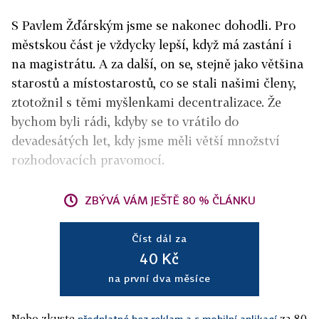
S Pavlem Žďárským jsme se nakonec dohodli. Pro
městskou část je vždycky lepší, když má zastání i
na magistrátu. A za další, on se, stejně jako většina
starostů a místostarostů, co se stali našimi členy,
ztotožnil s těmi myšlenkami decentralizace. Že
bychom byli rádi, kdyby se to vrátilo do
devadesátých let, kdy jsme měli větší množství
rozhodovacích pravomocí.
ZBÝVÁ VÁM JEŠTĚ 80 % ČLÁNKU
Číst dál za
40 Kč
na první dva měsíce
Nebo zkuste
za 80
předplatné bez reklam a s mobilní aplikací