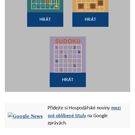
HRÁT
HRÁT
HRÁT
mezi
Přidejte si Hospodářské noviny
své oblíbené tituly
na Google
zprávách.