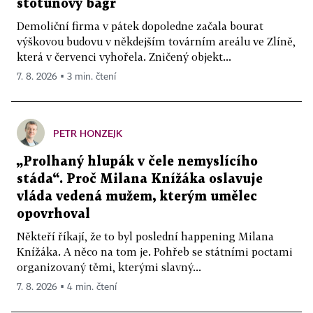
stotunový bagr
Demoliční firma v pátek dopoledne začala bourat
výškovou budovu v někdejším továrním areálu ve Zlíně,
která v červenci vyhořela. Zničený objekt...
7. 8. 2026 ▪ 3 min. čtení
PETR HONZEJK
„Prolhaný hlupák v čele nemyslícího
stáda“. Proč Milana Knížáka oslavuje
vláda vedená mužem, kterým umělec
opovrhoval
Někteří říkají, že to byl poslední happening Milana
Knížáka. A něco na tom je. Pohřeb se státními poctami
organizovaný těmi, kterými slavný...
7. 8. 2026 ▪ 4 min. čtení