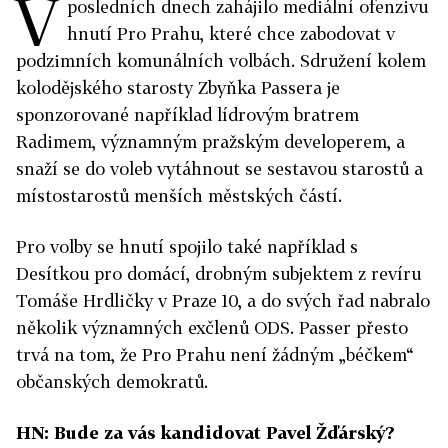
V
posledních dnech zahájilo mediální ofenzivu
hnutí Pro Prahu, které chce zabodovat v
podzimních komunálních volbách. Sdružení kolem
kolodějského starosty Zbyňka Passera je
sponzorované například lídrovým bratrem
Radimem, významným pražským developerem, a
snaží se do voleb vytáhnout se sestavou starostů a
místostarostů menších městských částí.
Pro volby se hnutí spojilo také například s
Desítkou pro domácí, drobným subjektem z revíru
Tomáše Hrdličky v Praze 10, a do svých řad nabralo
několik významných exčlenů ODS. Passer přesto
trvá na tom, že Pro Prahu není žádným „béčkem“
občanských demokratů.
HN: Bude za vás kandidovat Pavel Žďárský?