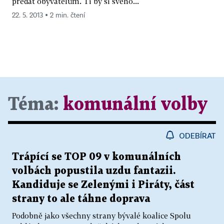
předat obyvatelům. Ti by si svého...
22. 5. 2013 ▪ 2 min. čtení
Téma:
komunální volby
ODEBÍRAT
Trápící se TOP 09 v komunálních
volbách popustila uzdu fantazii.
Kandiduje se Zelenými i Piráty, část
strany to ale táhne doprava
Podobně jako všechny strany bývalé koalice Spolu