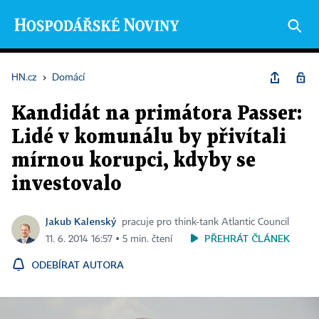
HN.cz
›
Domácí
Kandidát na primátora Passer:
Lidé v komunálu by přivítali
mírnou korupci, kdyby se
investovalo
Jakub Kalenský
pracuje pro think-tank Atlantic Council
PŘEHRÁT ČLÁNEK
11. 6. 2014 16:57 ▪ 5 min. čtení
ODEBÍRAT AUTORA