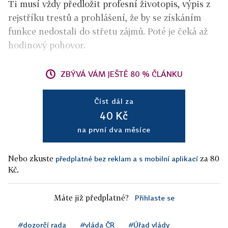
Ti musí vždy předložit profesní životopis, výpis z
rejstříku trestů a prohlášení, že by se získáním
funkce nedostali do střetu zájmů. Poté je čeká až
hodinový pohovor.
ZBÝVÁ VÁM JEŠTĚ 80 % ČLÁNKU
Číst dál za
40 Kč
na první dva měsíce
Nebo zkuste
za 80
předplatné bez reklam a s mobilní aplikací
Kč.
Máte již předplatné?
Přihlaste se
#dozorčí rada
#vláda ČR
#Úřad vlády