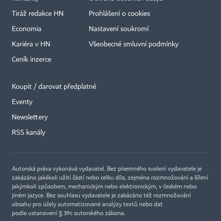
Tiráž redakce HN
Prohlášení o cookies
Economia
Nastavení soukromí
Kariéra v HN
Všeobecné smluvní podmínky
Ceník inzerce
Koupit / darovat předplatné
Eventy
×
Newslettery
RSS kanály
Autorská práva vykonává vydavatel. Bez písemného svolení vydavatele je
zakázáno jakékoli užití částí nebo celku díla, zejména rozmnožování a šíření
jakýmkoli způsobem, mechanickým nebo elektronickým, v českém nebo
jiném jazyce. Bez souhlasu vydavatele je zakázáno též rozmnožování
obsahu pro účely automatizované analýzy textů nebo dat
podle ustanovení § 39c autorského zákona.