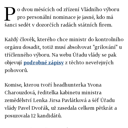
P
o dvou měsících od zřízení Vládního výboru
pro personální nominace je jasné, kdo má
šanci sedět v dozorčích radách státních firem.
Každý člověk, kterého chce ministr do kontrolního
orgánu dosadit, totiž musí absolvovat "grilování" u
tříčlenného výboru. Na webu Úřadu vlády se pak
objevují
podrobné zápisy
z těchto neveřejných
pohovorů.
Komise, kterou tvoří headhunterka Yvona
Charouzdová,
ředitelka kabinetu ministra
zemědělství Lenka Jirsa Pavlátková a šéf Úřadu
vlády Pavel Dvořák, už zasedala celkem pětkrát a
posuzovala 12 kandidátů.