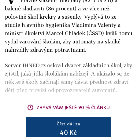
hlavně slazené limonády (82 procent) a
balené sladkosti (86 procent) a ve více než
polovině škol krekry a sušenky. Vyplývá to ze
studie hlavního hygienika Vladimíra Valenty a
ministr školství Marcel Chládek (ČSSD) kvůli tomu
vydal varování školám, aby automaty na sladké
nahradily zdravými potravinami.
Server IHNED.cz oslovil dvacet základních škol, aby
zjistil, jaká jídla školákům nabízejí. A ukázalo se, že
některé školy začínají samy dávat přednost zdraví
dětí před provizí od provozovatelů automatů.
ZBÝVÁ VÁM JEŠTĚ 90 % ČLÁNKU
Číst dál za
40 Kč