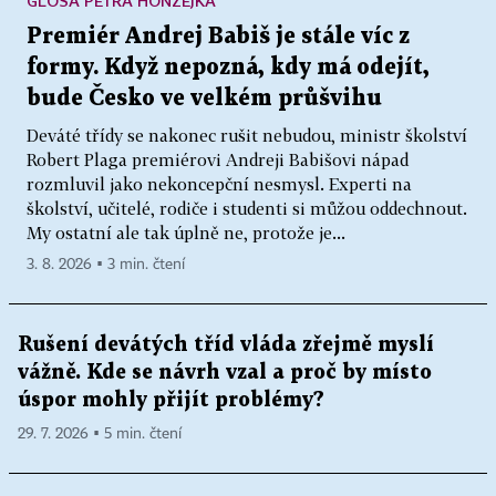
GLOSA PETRA HONZEJKA
Premiér Andrej Babiš je stále víc z
formy. Když nepozná, kdy má odejít,
bude Česko ve velkém průšvihu
Deváté třídy se nakonec rušit nebudou, ministr školství
Robert Plaga premiérovi Andreji Babišovi nápad
rozmluvil jako nekoncepční nesmysl. Experti na
školství, učitelé, rodiče i studenti si můžou oddechnout.
My ostatní ale tak úplně ne, protože je...
3. 8. 2026 ▪ 3 min. čtení
Rušení devátých tříd vláda zřejmě myslí
vážně. Kde se návrh vzal a proč by místo
úspor mohly přijít problémy?
29. 7. 2026 ▪ 5 min. čtení