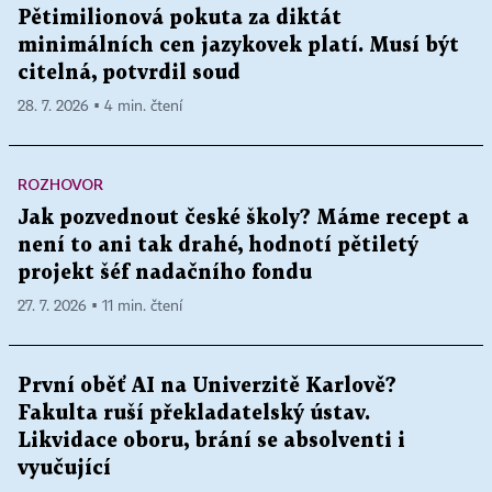
Pětimilionová pokuta za diktát
minimálních cen jazykovek platí. Musí být
citelná, potvrdil soud
28. 7. 2026 ▪ 4 min. čtení
ROZHOVOR
Jak pozvednout české školy? Máme recept a
není to ani tak drahé, hodnotí pětiletý
projekt šéf nadačního fondu
27. 7. 2026 ▪ 11 min. čtení
První oběť AI na Univerzitě Karlově?
Fakulta ruší překladatelský ústav.
Likvidace oboru, brání se absolventi i
vyučující