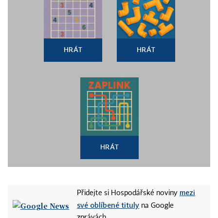
HRÁT
HRÁT
HRÁT
mezi
Přidejte si Hospodářské noviny
své oblíbené tituly
na Google
zprávách.