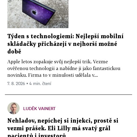
Týden s technologiemi: Nejlepší mobilní
skládačky přicházejí v nejhorší možné
době
Apple letos zopakuje svůj nejlepší trik. Vezme
ověřenou technologii a nabídne ji jako fantastickou
novinku. Firma to v minulosti udělala v...
7. 8. 2026 ▪ 4 min. čtení
LUDĚK VAINERT
Nehladov, nepíchej si injekci, prostě si
vezmi prášek. Eli Lilly má svatý grál
pacientů i investorů