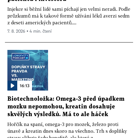
Injekce si běžní lidé sami píchají jen velmi neradi. Podle
průzkumů má k takové formě užívání léků averzi sedm
z deseti amerických pacientů....
7. 8. 2026 ▪ 4 min. čtení
16:13
Biotechnoložka: Omega-3 před úpadkem
mozku nepomohou, kreatin dosahuje
skvělých výsledků. Má to ale háček
Hořčík na spaní, omega-3 pro mozek, železo proti
únavě a kreatin dnes skoro na všechno. Trh s doplňky
stravy slibuje řadu benefitů, ale které z...