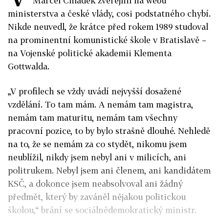
Marcel Chládek zveřejnil na webu
ministerstva a české vlády, cosi podstatného chybí.
Nikde neuvedl, že krátce před rokem 1989 studoval
na prominentní komunistické škole v Bratislavě –
na Vojenské politické akademii Klementa
Gottwalda.
„V profilech se vždy uvádí nejvyšší dosažené
vzdělání. To tam mám. A nemám tam magistra,
nemám tam maturitu, nemám tam všechny
pracovní pozice, to by bylo strašně dlouhé. Nehledě
na to, že se nemám za co stydět, nikomu jsem
neublížil, nikdy jsem nebyl ani v milicích, ani
politrukem. Nebyl jsem ani členem, ani kandidátem
KSČ, a dokonce jsem neabsolvoval ani žádný
předmět, který by zaváněl nějakou politickou
školou,“ brání se sociálnědemokratický ministr.