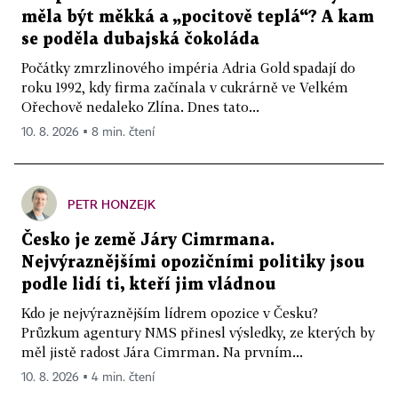
měla být měkká a „pocitově teplá“? A kam
se poděla dubajská čokoláda
Počátky zmrzlinového impéria Adria Gold spadají do
roku 1992, kdy firma začínala v cukrárně ve Velkém
Ořechově nedaleko Zlína. Dnes tato...
10. 8. 2026 ▪ 8 min. čtení
PETR HONZEJK
Česko je země Járy Cimrmana.
Nejvýraznějšími opozičními politiky jsou
podle lidí ti, kteří jim vládnou
Kdo je nejvýraznějším lídrem opozice v Česku?
Průzkum agentury NMS přinesl výsledky, ze kterých by
měl jistě radost Jára Cimrman. Na prvním...
10. 8. 2026 ▪ 4 min. čtení