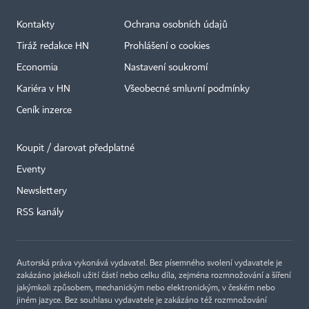
Kontakty
Ochrana osobních údajů
Tiráž redakce HN
Prohlášení o cookies
Economia
Nastavení soukromí
Kariéra v HN
Všeobecné smluvní podmínky
Ceník inzerce
Koupit / darovat předplatné
Eventy
×
Newslettery
RSS kanály
Autorská práva vykonává vydavatel. Bez písemného svolení vydavatele je
zakázáno jakékoli užití částí nebo celku díla, zejména rozmnožování a šíření
jakýmkoli způsobem, mechanickým nebo elektronickým, v českém nebo
jiném jazyce. Bez souhlasu vydavatele je zakázáno též rozmnožování