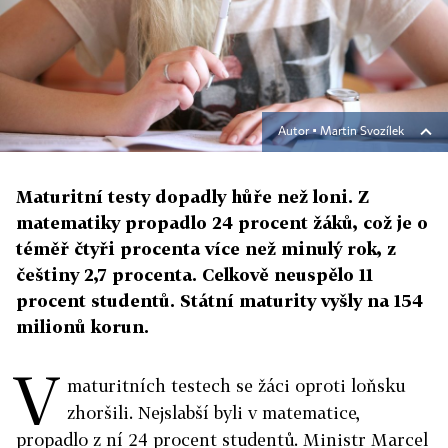
Autor ▪
Martin Svozílek
Maturitní testy dopadly hůře než loni. Z
matematiky propadlo 24 procent žáků, což je o
téměř čtyři procenta více než minulý rok, z
češtiny 2,7 procenta. Celkově neuspělo 11
procent studentů. Státní maturity vyšly na 154
milionů korun.
V
maturitních testech se žáci oproti loňsku
zhoršili. Nejslabší byli v matematice,
propadlo z ní 24 procent studentů. Ministr Marcel