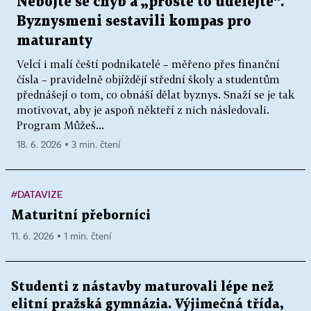
Nebojte se chyb a „prostě to udělejte“.
Byznysmeni sestavili kompas pro
maturanty
Velcí i malí čeští podnikatelé – měřeno přes finanční
čísla – pravidelně objíždějí střední školy a studentům
přednášejí o tom, co obnáší dělat byznys. Snaží se je tak
motivovat, aby je aspoň někteří z nich následovali.
Program Můžeš...
18. 6. 2026 ▪ 3 min. čtení
#DATAVIZE
Maturitní přeborníci
11. 6. 2026 ▪ 1 min. čtení
Studenti z nástavby maturovali lépe než
elitní pražská gymnázia. Výjimečná třída,