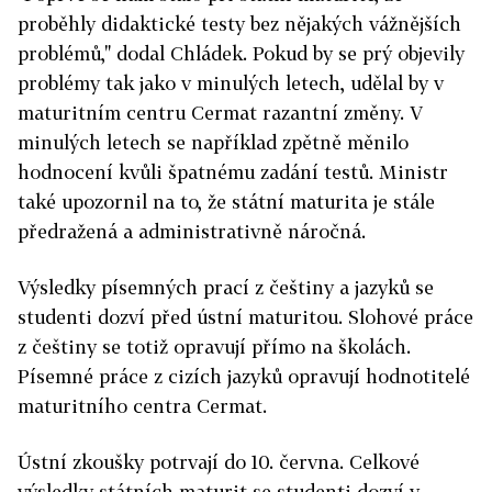
proběhly didaktické testy bez nějakých vážnějších
problémů," dodal Chládek. Pokud by se prý objevily
problémy tak jako v minulých letech, udělal by v
maturitním centru Cermat razantní změny. V
minulých letech se například zpětně měnilo
hodnocení kvůli špatnému zadání testů. Ministr
také upozornil na to, že státní maturita je stále
předražená a administrativně náročná.
Výsledky písemných prací z češtiny a jazyků se
studenti dozví před ústní maturitou. Slohové práce
z češtiny se totiž opravují přímo na školách.
Písemné práce z cizích jazyků opravují hodnotitelé
maturitního centra Cermat.
Ústní zkoušky potrvají do 10. června. Celkové
výsledky státních maturit se studenti dozví v