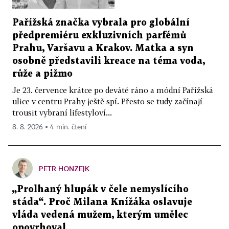
Pařížská značka vybrala pro globální
předpremiéru exkluzivních parfémů
Prahu, Varšavu a Krakov. Matka a syn
osobně představili kreace na téma voda,
růže a pižmo
Je 23. července krátce po deváté ráno a módní Pařížská
ulice v centru Prahy ještě spí. Přesto se tudy začínají
trousit vybraní lifestyloví...
8. 8. 2026 ▪ 4 min. čtení
PETR HONZEJK
„Prolhaný hlupák v čele nemyslícího
stáda“. Proč Milana Knížáka oslavuje
vláda vedená mužem, kterým umělec
opovrhoval