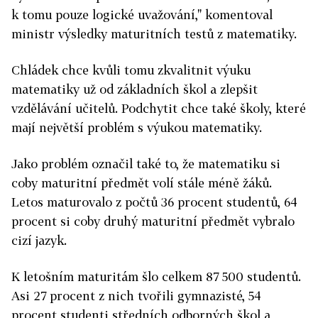
k tomu pouze logické uvažování," komentoval
ministr výsledky maturitních testů z matematiky.
Chládek chce kvůli tomu zkvalitnit výuku
matematiky už od základních škol a zlepšit
vzdělávání učitelů. Podchytit chce také školy, které
mají největší problém s výukou matematiky.
Jako problém označil také to, že matematiku si
coby maturitní předmět volí stále méně žáků.
Letos maturovalo z počtů 36 procent studentů, 64
procent si coby druhý maturitní předmět vybralo
cizí jazyk.
K letošním maturitám šlo celkem 87 500 studentů.
Asi 27 procent z nich tvořili gymnazisté, 54
procent studenti středních odborných škol a