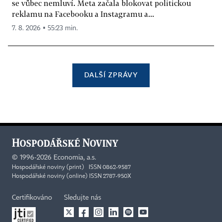
se vůbec nemluví. Meta začala blokovat politickou
reklamu na Facebooku a Instagramu a...
7. 8. 2026 ▪ 55:23 min.
DALŠÍ ZPRÁVY
©
1996-2026
Economia, a.s.
Hospodářské noviny (print) ISSN 0862-9587
Hospodářské noviny (online) ISSN 2787-950X
Certifikováno
Sledujte nás