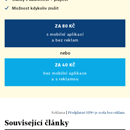
Možnost kdykoliv zrušit
ZA 80 KČ
s mobilní aplikací
a bez reklam
nebo
ZA 40 KČ
bez mobilní aplikace
a s reklamou
|
Předplatné HN+ je zcela bez reklam.
Související články