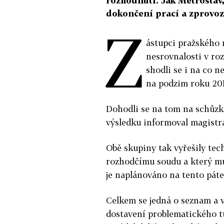
rozhodnutí. Jak Metrostav,
dokončení prací a zprovo
Z
ástupci pražského 
nesrovnalosti v ro
shodli se i na co n
na podzim roku 201
Dohodli se na tom na schůzká
výsledku informoval magistrá
Obě skupiny tak vyřešily tec
rozhodčímu soudu a který m
je naplánováno na tento páte
Celkem se jedná o seznam a v
dostavení problematického t