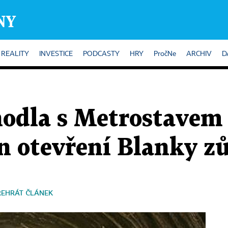
REALITY
INVESTICE
PODCASTY
HRY
PročNe
ARCHIV
D
hodla s Metrostavem
n otevření Blanky zů
ŘEHRÁT ČLÁNEK