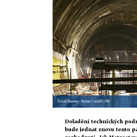
Tunel Blanka
Autor ▪
archiv HN
Doladění technických podr
bude jednat znovu tento pá