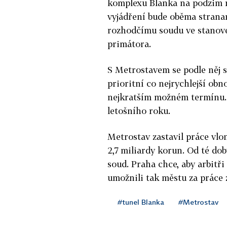
komplexu Blanka na podzim r
vyjádření bude oběma strana
rozhodčímu soudu ve stanove
primátora.
S Metrostavem se podle něj s
prioritní co nejrychlejší obn
nejkratším možném termínu. 
letošního roku.
Metrostav zastavil práce vlon
2,7 miliardy korun. Od té do
soud. Praha chce, aby arbitři 
umožnili tak městu za práce z
#tunel Blanka
#Metrostav