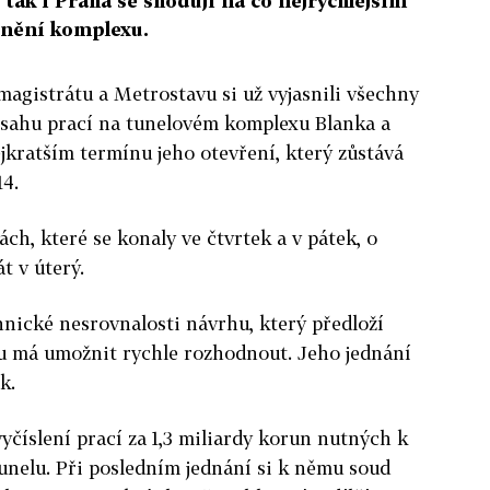
 tak i Praha se shodují na co nejrychlejším
znění komplexu.
magistrátu a Metrostavu si už vyjasnili všechny
zsahu prací na tunelovém komplexu Blanka a
ejkratším termínu jeho otevření, který zůstává
4.
ch, které se konaly ve čtvrtek a v pátek, o
t v úterý.
hnické nesrovnalosti návrhu, který předloží
u má umožnit rychle rozhodnout. Jeho jednání
k.
yčíslení prací za 1,3 miliardy korun nutných k
unelu. Při posledním jednání si k němu soud