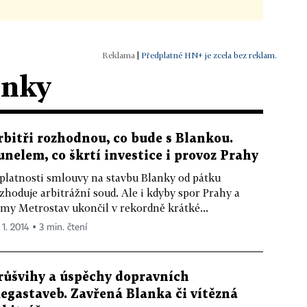
|
Předplatné HN+ je zcela bez reklam.
ánky
rbitři rozhodnou, co bude s Blankou.
unelem, co škrtí investice i provoz Prahy
platnosti smlouvy na stavbu Blanky od pátku
zhoduje arbitrážní soud. Ale i kdyby spor Prahy a
rmy Metrostav ukončil v rekordně krátké...
 1. 2014 ▪ 3 min. čtení
růšvihy a úspěchy dopravních
egastaveb. Zavřená Blanka či vítězná