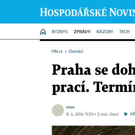
ZPRÁVY
HOME
BYZNYS
NÁZORY
TECH
HN.cz
›
Domácí
Praha se do
prací. Termí
mso
P
8. 4. 2014 11:23 ▪ 2 min. čtení