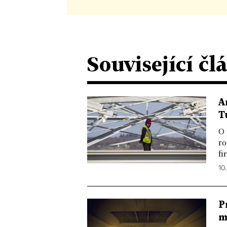
Související čl
A
T
O 
ro
fi
10.
P
m