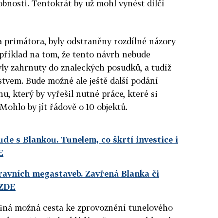
obnosti. Tentokrát by už mohl vynést dílčí
 primátora, byly odstraněny rozdílné názory
apříklad na tom, že tento návrh nebude
yly zahrnuty do znaleckých posudků, a tudíž
stvem. Bude možné ale ještě další podání
, který by vyřešil nutné práce, které si
 Mohlo by jít řádově o 10 objektů.
de s Blankou. Tunelem, co škrtí investice i
E
ravních megastaveb. Zavřená Blanka či
 ZDE
diná možná cesta ke zprovoznění tunelového