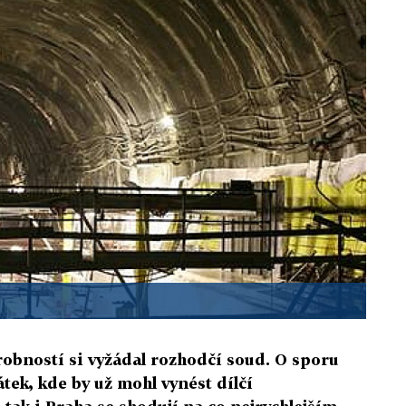
obností si vyžádal rozhodčí soud. O sporu
tek, kde by už mohl vynést dílčí