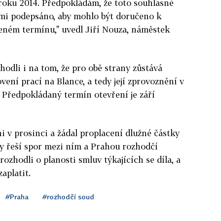
oku 2014. Předpokládám, že toto souhlasné
mi podepsáno, aby mohlo být doručeno k
ném termínu," uvedl Jiří Nouza, náměstek
hodli i na tom, že pro obě strany zůstává
ovení prací na Blance, a tedy její zprovoznění v
Předpokládaný termín otevření je září
i v prosinci a žádal proplacení dlužné částky
by řeší spor mezi ním a Prahou rozhodčí
rozhodli o planosti smluv týkajících se díla, a
aplatit.
#Praha
#rozhodčí soud