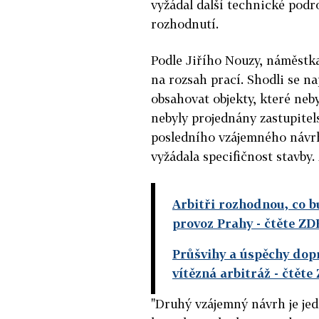
vyžádal další technické podr
rozhodnutí.
Podle Jiřího Nouzy, náměstka
na rozsah prací. Shodli se n
obsahovat objekty, které neb
nebyly projednány zastupitel
posledního vzájemného návrhu
vyžádala specifičnost stavby.
Arbitři rozhodnou, co bu
provoz Prahy
- čtěte ZD
Průšvihy a úspěchy dop
vítězná arbitráž
- čtěte
"Druhý vzájemný návrh je je