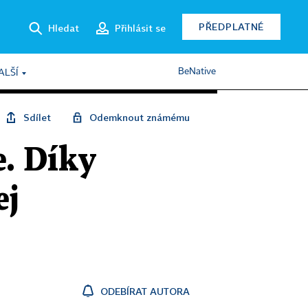
PŘEDPLATNÉ
Hledat
Přihlásit se
BeNative
ALŠÍ
Sdílet
Odemknout známému
e. Díky
ej
ODEBÍRAT AUTORA