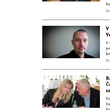
bu
26
V
V
V 
po
ko
24
R
Č
z
Po
Da
Po