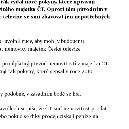
ořák vydal nové pokyny, které upravují
vitého majetku ČT. Oproti těm původním v
e televize se smí zbavovat jen nepotřebných
si uvolnil ruce, aby mohl v budoucnu
at nemovitý majetek České televize.
a pro úplatný převod nemovitostí z majetku ČT.
zují tak pokyny, které sepsal v roce 2010
y podobné, v zásadním bodě se liší.
vidlech se píše, že ČT smí nemovitost prodat
nebo pokud se díky prodeji získají peníze na