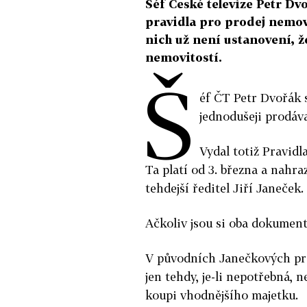
Šéf České televize Petr Dv
pravidla pro prodej nemo
nich už není ustanovení, ž
nemovitostí.
Š
éf ČT Petr Dvořák 
jednodušeji prodáv
Vydal totiž Pravidl
Ta platí od 3. března a nahra
tehdejší ředitel Jiří Janeček.
Ačkoliv jsou si oba dokument
V původních Janečkových pra
jen tehdy, je-li nepotřebná, 
koupi vhodnějšího majetku.