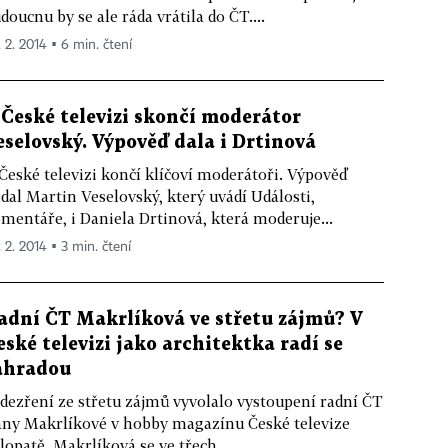
doucnu by se ale ráda vrátila do ČT....
. 2. 2014 ▪ 6 min. čtení
 České televizi skončí moderátor
eselovský. Výpověď dala i Drtinová
České televizi končí klíčoví moderátoři. Výpověď
dal Martin Veselovský, který uvádí Události,
mentáře, i Daniela Drtinová, která moderuje...
. 2. 2014 ▪ 3 min. čtení
adní ČT Makrlíková ve střetu zájmů? V
eské televizi jako architektka radí se
ahradou
dezření ze střetu zájmů vyvolalo vystoupení radní ČT
ny Makrlíkové v hobby magazínu České televize
lopatě. Makrlíková se ve třech...