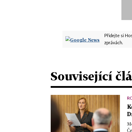
Přidejte si H
zprávách.
Související čl
R
K
D
Mo
Če