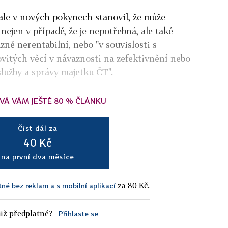
ale v nových pokynech stanovil, že může
nejen v případě, že je nepotřebná, ale také
azně nerentabilní, nebo "v souvislosti s
vitých věcí v návaznosti na zefektivnění nebo
služby a správy majetku ČT".
VÁ VÁM JEŠTĚ 80 % ČLÁNKU
Číst dál za
40 Kč
na první dva měsíce
za 80 Kč.
tné bez reklam a s mobilní aplikací
iž předplatné?
Přihlaste se