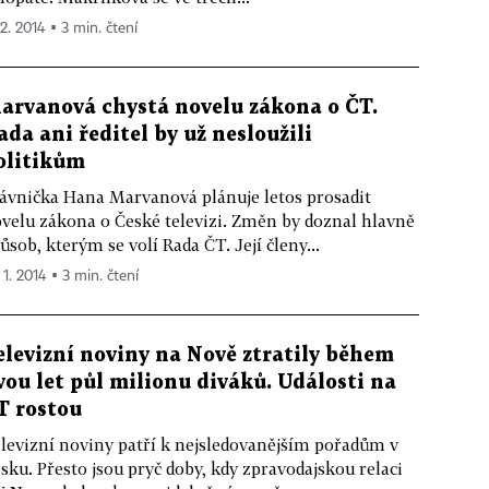
 2. 2014 ▪ 3 min. čtení
arvanová chystá novelu zákona o ČT.
ada ani ředitel by už nesloužili
olitikům
ávnička Hana Marvanová plánuje letos prosadit
velu zákona o České televizi. Změn by doznal hlavně
ůsob, kterým se volí Rada ČT. Její členy...
 1. 2014 ▪ 3 min. čtení
elevizní noviny na Nově ztratily během
vou let půl milionu diváků. Události na
T rostou
levizní noviny patří k nejsledovanějším pořadům v
sku. Přesto jsou pryč doby, kdy zpravodajskou relaci