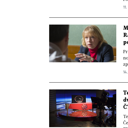
11.
M
R
p
Pr
no
zp
14.
T
d
Č
Te
Če