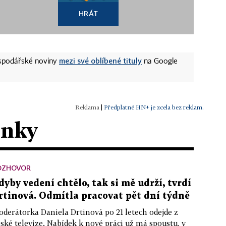
HRÁT
mezi své oblíbené tituly
ospodářské noviny
na Google
|
Předplatné HN+ je zcela bez reklam.
ánky
OZHOVOR
dyby vedení chtělo, tak si mě udrží, tvrdí
rtinová. Odmítla pracovat pět dní týdně
derátorka Daniela Drtinová po 21 letech odejde z
ské televize. Nabídek k nové práci už má spoustu, v