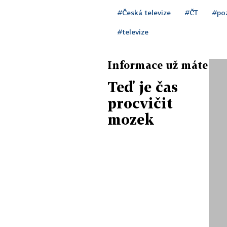
#Česká televize
#ČT
#po
#televize
Informace už máte
Teď je čas
procvičit
mozek