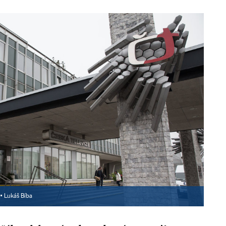
 ▪
Lukáš Bíba