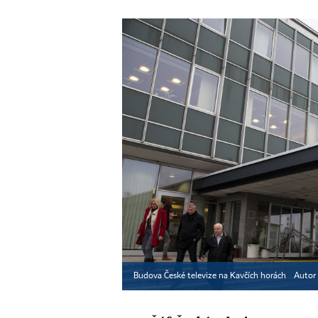
Budova České televize na Kavčích horách
Autor