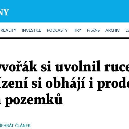
REALITY
INVESTICE
PODCASTY
HRY
PročNe
ARCHIV
D
vořák si uvolnil ruc
ení si obhájí i prod
h pozemků
ŘEHRÁT ČLÁNEK