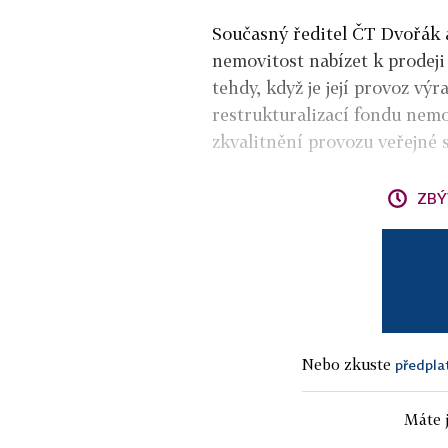
Současný ředitel ČT Dvořák 
nemovitost nabízet k prodeji 
tehdy, když je její provoz výr
restrukturalizací fondu nemo
zkvalitnění provozu veřejné 
ZBÝ
Nebo zkuste
předpla
Máte j