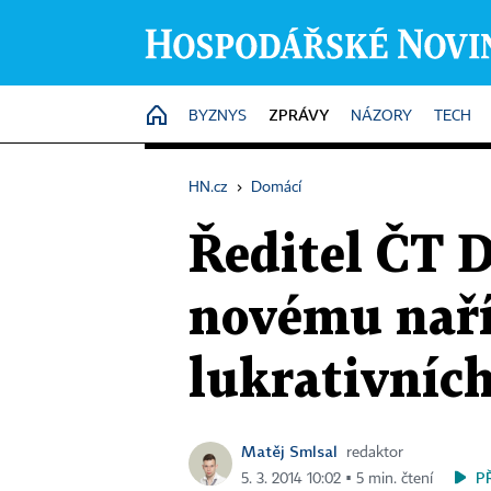
ZPRÁVY
HOME
BYZNYS
NÁZORY
TECH
HN.cz
›
Domácí
Ředitel ČT D
novému naříz
lukrativníc
Matěj Smlsal
redaktor
P
5. 3. 2014 10:02 ▪ 5 min. čtení