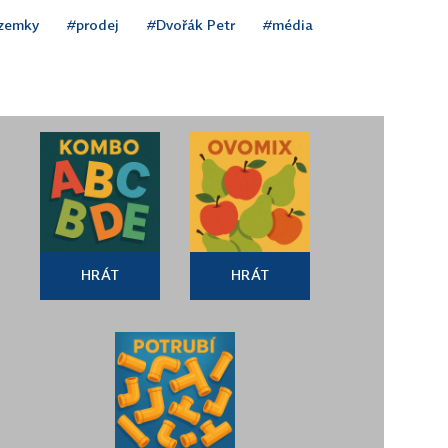
zemky
#prodej
#Dvořák Petr
#média
HRÁT
HRÁT