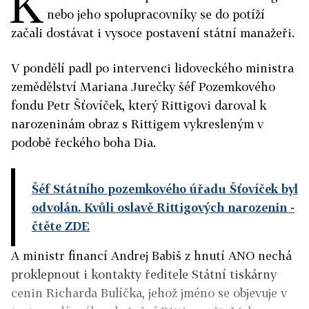
K
nebo jeho spolupracovníky se do potíží
začali dostávat i vysoce postavení státní manažeři.
V pondělí padl po intervenci lidoveckého ministra
zemědělství Mariana Jurečky šéf Pozemkového
fondu Petr Šťovíček, který Rittigovi daroval k
narozeninám obraz s Rittigem vykresleným v
podobě řeckého boha Dia.
Šéf Státního pozemkového úřadu Šťovíček byl
odvolán. Kvůli oslavě Rittigových narozenin -
čtěte ZDE
A ministr financí Andrej Babiš z hnutí ANO nechá
proklepnout i kontakty ředitele Státní tiskárny
cenin Richarda Bulíčka, jehož jméno se objevuje v