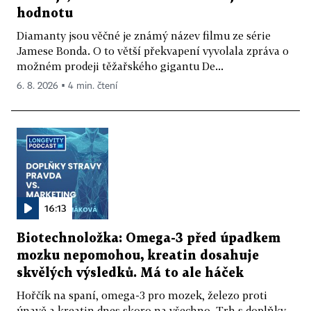
hodnotu
Diamanty jsou věčné je známý název filmu ze série
Jamese Bonda. O to větší překvapení vyvolala zpráva o
možném prodeji těžařského gigantu De...
6. 8. 2026 ▪ 4 min. čtení
16:13
Biotechnoložka: Omega-3 před úpadkem
mozku nepomohou, kreatin dosahuje
skvělých výsledků. Má to ale háček
Hořčík na spaní, omega-3 pro mozek, železo proti
únavě a kreatin dnes skoro na všechno. Trh s doplňky