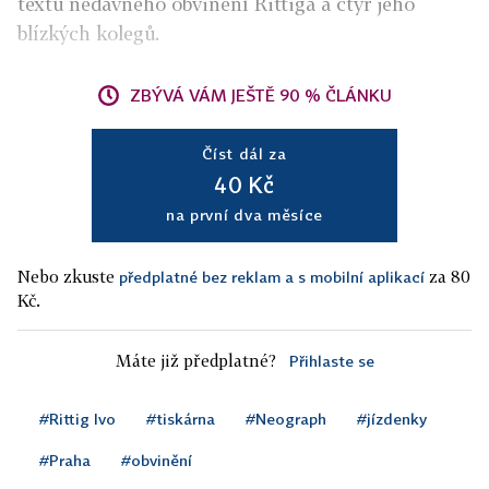
textu nedávného obvinění Rittiga a čtyř jeho
blízkých kolegů.
ZBÝVÁ VÁM JEŠTĚ 90 % ČLÁNKU
Číst dál za
40 Kč
na první dva měsíce
Nebo zkuste
za 80
předplatné bez reklam a s mobilní aplikací
Kč.
Máte již předplatné?
Přihlaste se
#Rittig Ivo
#tiskárna
#Neograph
#jízdenky
#Praha
#obvinění