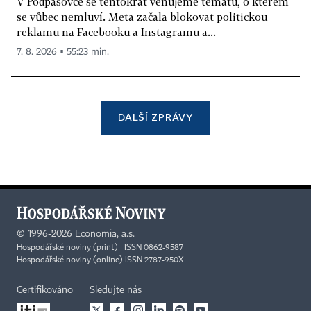
V Podpásovce se tentokrát věnujeme tématu, o kterém
se vůbec nemluví. Meta začala blokovat politickou
reklamu na Facebooku a Instagramu a...
7. 8. 2026 ▪ 55:23 min.
DALŠÍ ZPRÁVY
©
1996-2026
Economia, a.s.
Hospodářské noviny (print) ISSN 0862-9587
Hospodářské noviny (online) ISSN 2787-950X
Certifikováno
Sledujte nás