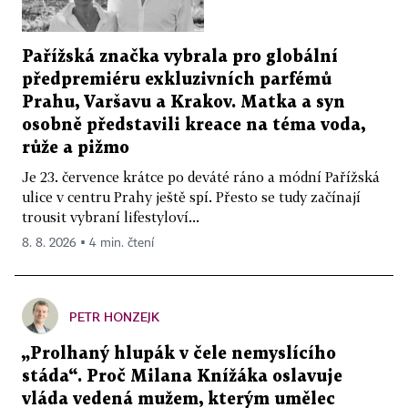
Pařížská značka vybrala pro globální
předpremiéru exkluzivních parfémů
Prahu, Varšavu a Krakov. Matka a syn
osobně představili kreace na téma voda,
růže a pižmo
Je 23. července krátce po deváté ráno a módní Pařížská
ulice v centru Prahy ještě spí. Přesto se tudy začínají
trousit vybraní lifestyloví...
8. 8. 2026 ▪ 4 min. čtení
PETR HONZEJK
„Prolhaný hlupák v čele nemyslícího
stáda“. Proč Milana Knížáka oslavuje
vláda vedená mužem, kterým umělec