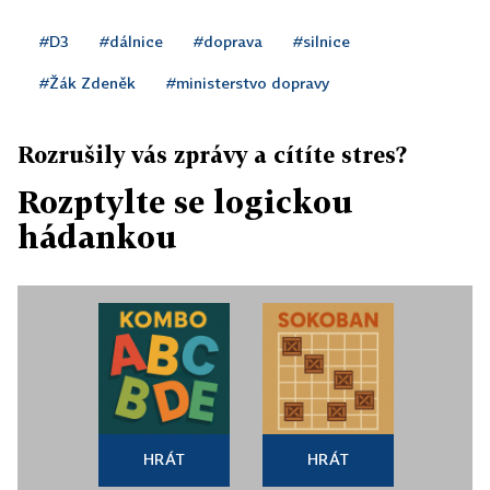
#D3
#dálnice
#doprava
#silnice
#Žák Zdeněk
#ministerstvo dopravy
Rozrušily vás zprávy a cítíte stres?
Rozptylte se logickou
hádankou
HRÁT
HRÁT