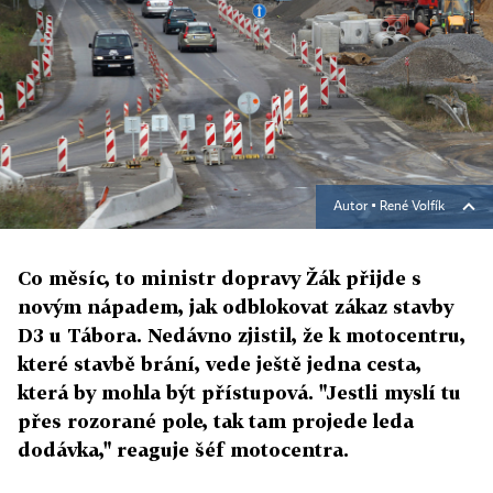
Autor ▪
René Volfík
Co měsíc, to ministr dopravy Žák přijde s
novým nápadem, jak odblokovat zákaz stavby
D3 u Tábora. Nedávno zjistil, že k motocentru,
které stavbě brání, vede ještě jedna cesta,
která by mohla být přístupová. "Jestli myslí tu
přes rozorané pole, tak tam projede leda
dodávka," reaguje šéf motocentra.