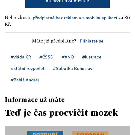
na první dva měsíce
Nebo zkuste
za 80
předplatné bez reklam a s mobilní aplikací
Kč.
Máte již předplatné?
Přihlaste se
#vláda ČR
#ČSSD
#ANO
#lustrace
#státní rozpočet
#Sobotka Bohuslav
#Babiš Andrej
Informace už máte
Teď je čas procvičit mozek