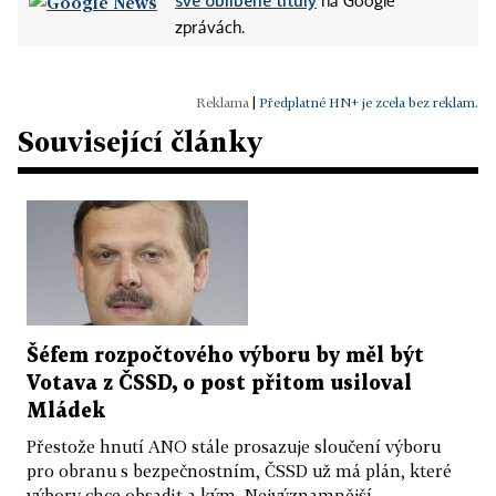
své oblíbené tituly
na Google
zprávách.
|
Předplatné HN+ je zcela bez reklam.
Související články
Šéfem rozpočtového výboru by měl být
Votava z ČSSD, o post přitom usiloval
Mládek
Přestože hnutí ANO stále prosazuje sloučení výboru
pro obranu s bezpečnostním, ČSSD už má plán, které
výbory chce obsadit a kým. Nejvýznamnější...