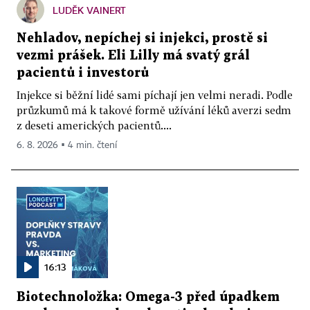
LUDĚK VAINERT
Nehladov, nepíchej si injekci, prostě si
vezmi prášek. Eli Lilly má svatý grál
pacientů i investorů
Injekce si běžní lidé sami píchají jen velmi neradi. Podle
průzkumů má k takové formě užívání léků averzi sedm
z deseti amerických pacientů....
6. 8. 2026 ▪ 4 min. čtení
16:13
Biotechnoložka: Omega-3 před úpadkem