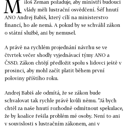
M
iloš Zeman požaduje, aby ministři budoucí
vlády měli lustrační osvědčení. Šéf hnutí
ANO Andrej Babiš, který cílí na ministerstvo
financí, ho ale nemá. A pokud by se schválil zákon
o státní službě, ani by nemusel.
A právě na rychlém projednání návrhu se ve
čtvrtek večer shodly vyjednávací týmy ANO a
ČSSD. Zákon chtějí předložit spolu s lidovci ještě v
prosinci, aby mohl začít platit během první
poloviny příštího roku.
Andrej Babiš ale odmítá, že se zákon bude
schvalovat tak rychle právě kvůli němu. "Já bych
chtěl za naše hnutí rozhodně odmítnout spekulace,
že by koalice řešila problém mé osoby. Není to ani
v souvislosti s lustračním zákonem, ani v