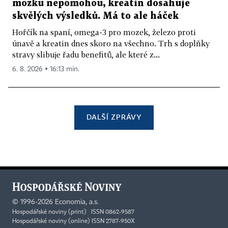
mozku nepomohou, kreatin dosahuje
skvělých výsledků. Má to ale háček
Hořčík na spaní, omega-3 pro mozek, železo proti
únavě a kreatin dnes skoro na všechno. Trh s doplňky
stravy slibuje řadu benefitů, ale které z...
6. 8. 2026 ▪ 16:13 min.
DALŠÍ ZPRÁVY
©
1996-2026
Economia, a.s.
Hospodářské noviny (print) ISSN 0862-9587
Hospodářské noviny (online) ISSN 2787-950X