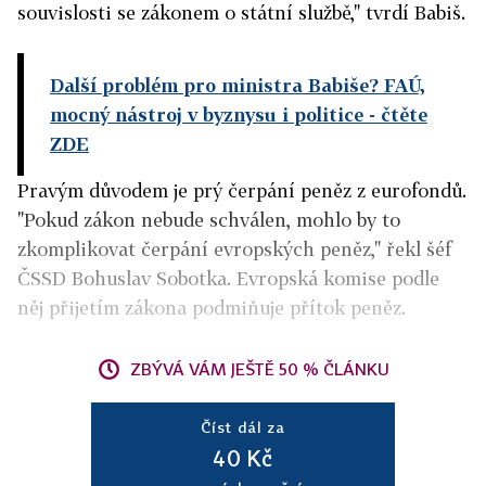
souvislosti se zákonem o státní službě," tvrdí Babiš.
Další problém pro ministra Babiše? FAÚ,
mocný nástroj v byznysu i politice
- čtěte
ZDE
Pravým důvodem je prý čerpání peněz z eurofondů.
"Pokud zákon nebude schválen, mohlo by to
zkomplikovat čerpání evropských peněz," řekl šéf
ČSSD Bohuslav Sobotka. Evropská komise podle
něj přijetím zákona podmiňuje přítok peněz.
ZBÝVÁ VÁM JEŠTĚ 50 % ČLÁNKU
Číst dál za
40 Kč