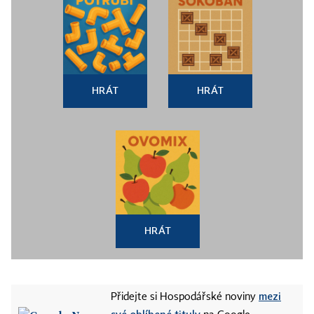
HRÁT
HRÁT
HRÁT
mezi
Přidejte si Hospodářské noviny