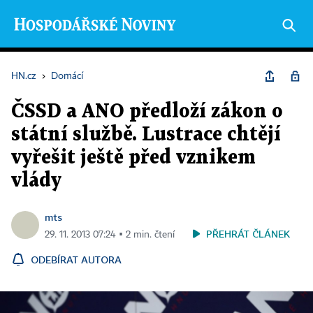
HN.cz
›
Domácí
ČSSD a ANO předloží zákon o
státní službě. Lustrace chtějí
vyřešit ještě před vznikem
vlády
mts
PŘEHRÁT ČLÁNEK
29. 11. 2013 07:24 ▪ 2 min. čtení
ODEBÍRAT AUTORA